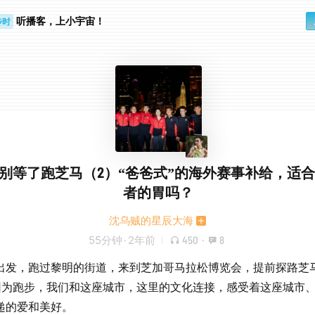
听播客，上小宇宙！
步时
勤路上
.35 别等了跑芝马（2）“爸爸式”的海外赛事补给，适
者的胃吗？
沈乌贼的星辰大海
55分钟
·
2年前
450
·
8
出发，跑过黎明的街道，来到芝加哥马拉松博览会，提前探路芝
因为跑步，我们和这座城市，这里的文化连接，感受着这座城市
递的爱和美好。