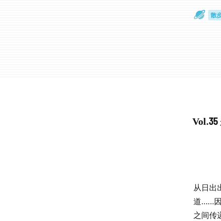
散
通
Vol
从日出
道……
之间传