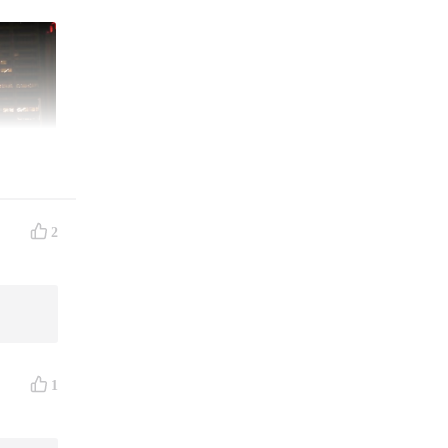
2
1
、赛事补