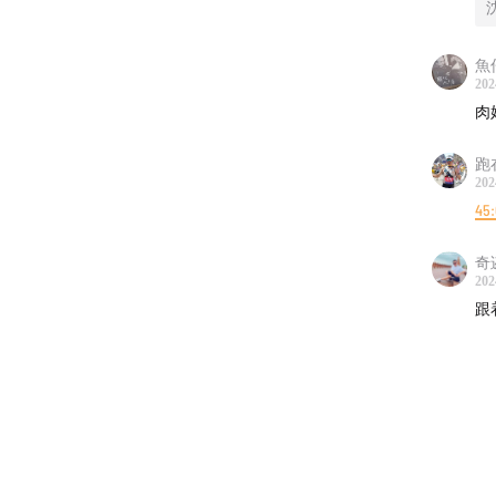
给、文
二的体
魚
202
肉
跑
202
45
奇
202
跟