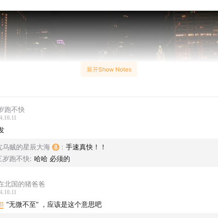
展开Show Notes
岁跑不快
4.10.11
发
沈乌贼的星辰大海
:
手速真快！！
三岁跑不快
:
哈哈 必须的
在北国的猪爸爸
4.10.11
11
”无微不至” ，应该是这个意思吧
客，我们聊到国内外马拉松赛事的赛前领物、博览会、赛道赛程