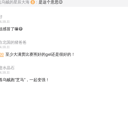
沈乌贼的星辰大海
:
是这个意思😉
化和氛围……无所谓好坏，包容并且尊重，享受每一个赛道带来
验，这才是马拉松比赛之于跑者的意义。
仔
4.10.11
姐感冒了嘛😷
在北国的猪爸爸
4.10.11
:00
至少大满贯比赛🈶好的gel还是很好的！
迹水晶石
4.10.11
着乌贼跑“芝马”，一起变强！