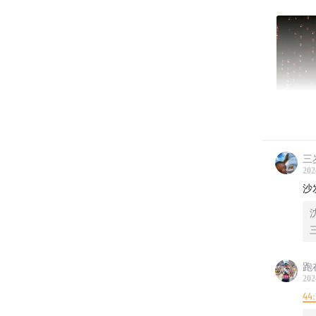
三
202
沙
跑
202
44:
这期播