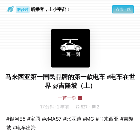
听播客，上小宇宙！
点击下载
散步时
通勤路上
马来西亚第一国民品牌的第一款电车 #电车在世
界 @吉隆坡（上）
一苒一刻
17分钟
·
2年前
527
·
2
#银河E5 #宝腾 #eMAS7 #比亚迪 #MG #马来西亚 #吉隆
坡 #电车出海