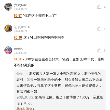
六六talk
14
2024.10.24
53:57
“你连这个都吃不上了”
初衷0204
14
2024.10.21
53:30
这个牲口啊啊啊啊啊啊啊啊
cecio
10
2024.12.05
51:58
7000块在现在都是好大一笔钱，更别说80年代，赌狗
不得好死真的
骨朵丶
:
那应该是人家一家人全部的积蓄么，那个年代的
农村，又是一家老的老小的小，那么多钱人家二话不说拿
出来借给他，气死了这个赌狗！很多玩意只是长得像人，
其实狗都不如
安琪_tCBg
:
如果等比例。相当于赌博输了100万，亲戚给
借了70万。
共
3
条回复