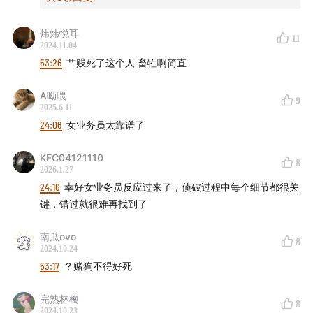
炜炜悦耳
11
2024.11.04
53:26
艹贱死了这个人 畜牲啊简直
A呦喂
9
2025.6.11
24:06
女业务员太靠谱了
KFC04121110
8
2026.1.27
24:16
幸好女业务员反应过来了，侦破过程中每个细节都很关
键，错过就很难再找到了
南瓜ovo
8
2024.10.24
53:17
？赌狗不得好死
完熟林檎
8
2024.10.23