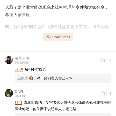
选取了两个非常能体现乌老缜密推理的案件和大家分享，
希望大家喜欢。
听友群/投稿/商务合作（请备注品牌及来意哦） 请添加微
信：
yididenglu404
展开Show Notes
节目微博：
weibo.com
凌晨下雨
每周一登录。
182
2024.10.20
52:56
赌狗不得好死
祝大家收听愉快。
逃跑羊
:
对！赌狗害人害己🔪🔪
【
📖
本期简介】
DIWL
141
1986年，营口市九垄地发生持枪抢劫杀人案，线索有限，
2024.10.21
53:18
真坏啊真的，受害者这么痛快拿出钱借给他可能都没想
乌国庆靠几个细微的线索迅速锁定凶手范围。
着让他还，他又赌不说还杀人，还甩锅