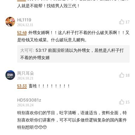
人就是不能帮！找错男人毁三代！
公安部“特邀刑侦专家”（刑侦八虎）聘书颁发仪式
HL1119
17
【
⏰
本期时码】
2024.12.11
52:49
外甥女婿啊！！这八杆子打不着的什么破关系啊！！又
01:51
辽宁营口九垄地持枪抢劫杀害案
是给钱又给咸菜。什么破玩意儿赌狗。
大可可
:
53:17 前面没听清以为外甥女，居然是八杆子打
30:28
山东灭门案
不着的外甥女婿
55:24
乌老伟大的生平
两只耳朵
18
2024.10.21
【
🎵
背景音乐】
53:33
畜牲！！！！！！！！
Gustavo Santaolalla - The Last of Us
HD593081z
15
2024.10.24
Gloomy Galvanized - 明日之后 印象即兴
特别喜欢你们的节目，吐字清晰，语速适当，资料全面，特
别喜欢听你们讲案件，可不可以多做些逻辑复杂的国内案件
网易游戏 - 营地野外配乐
特别想听🥺🥺🥺