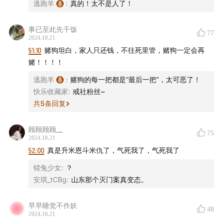
1987年，山东发生一起性质极其恶劣的灭门杀人案，证据
逃跑羊
:
真的！太不是人了！
似乎互相矛盾，乌国庆从中看出端倪，找到真凶。
事已至此先干饭
77
2024.10.21
51:10
赌狗坦白，家人只还钱，不往死里管，赌狗一定会再
赌！！！！
逃跑羊
:
赌狗的每一把都是“最后一把”，太可恶了！
快乐收藏家
:
戒社粉丝~
共
5
条回复
顾顾顾顾__
75
2024.10.21
52:00
真是升米恩斗米仇了，气死我了，气死我了
锖兔少女
:
？
安琪_tCBg
:
山东那个灭门案真变态。
早早睡觉不作妖
48
2024.10.21