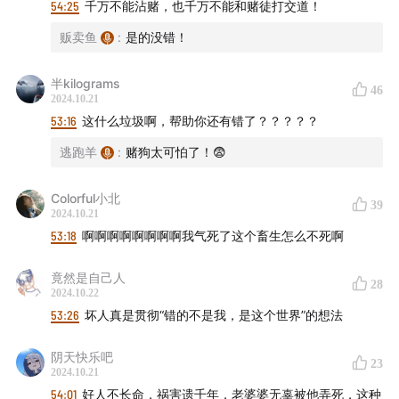
54:25
千万不能沾赌，也千万不能和赌徒打交道！
贩卖鱼
:
是的没错！
半kilograms
46
2024.10.21
53:16
这什么垃圾啊，帮助你还有错了？？？？？
乌国庆在现场办案
逃跑羊
:
赌狗太可怕了！😨
Colorful小北
39
2024.10.21
53:18
啊啊啊啊啊啊啊啊我气死了这个畜生怎么不死啊
竟然是自己人
28
2024.10.22
53:26
坏人真是贯彻“错的不是我，是这个世界”的想法
阴天快乐吧
23
2024.10.21
54:01
好人不长命，祸害遗千年，老婆婆无辜被他弄死，这种