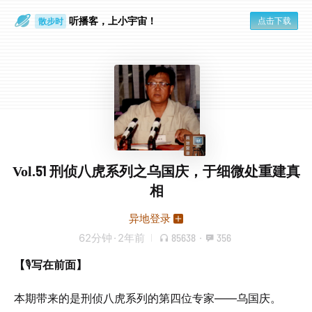
听播客，上小宇宙！
点击下载
散步时
通勤路上
Vol.51 刑侦八虎系列之乌国庆，于细微处重建真
相
异地登录
62分钟
·
2年前
85638
·
356
【
🎙️
写在前面】
本期带来的是刑侦八虎系列的第四位专家——乌国庆。