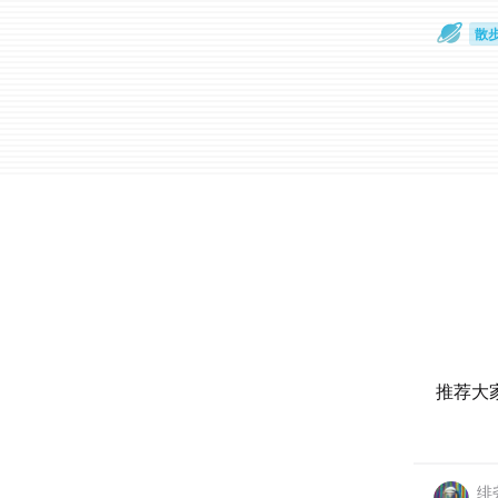
散
通
推荐大
绯