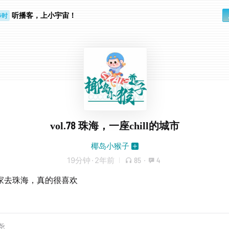
听播客，上小宇宙！
步时
勤路上
vol.78 珠海，一座chill的城市
椰岛小猴子
19分钟
·
2年前
85
·
4
家去珠海，真的很喜欢
尧