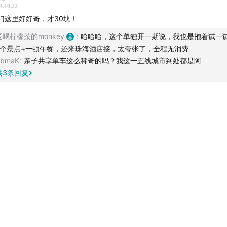
4.10.22
门这里好好奇，才30块！
爱喝柠檬茶的monkey
:
哈哈哈，这个单独开一期说，我也是抱着试一
7个景点+一顿午餐，还来珠海酒店接，太夸张了，全程无消费
bbmaK
:
亲子共享单车这么稀奇的吗？我这一五线城市到处都是阿
共
3
条回复