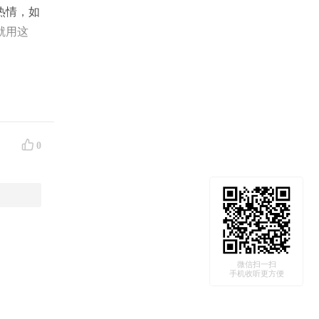
热情，如
就用这
电
0
微信扫一扫
手机收听更方便