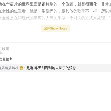
她在华语片的世界里面是很特别的一个位置，就是很西化，非常
在女性的位置看，她是非常强悍的，跟其他的歌手不一样，所以
有点像是在和现代的疏离的人际关系做一个对抗的方式来处理。”
展开Show Notes
- 《一念：蔡明亮谈
虹映画
天前
念葛兰💐
我爱卡利苏》 葛兰
落落落落落枕
:
是嘟 昨天刚看到她去世了的消息
胭脂虎》 葛兰
我要你的爱》 葛兰
打喷嚏》 葛兰
不关你是谁》 葛兰