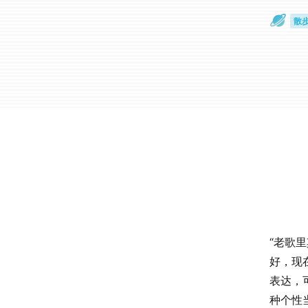
散
通
“老歌
好，现
表达，
种个性