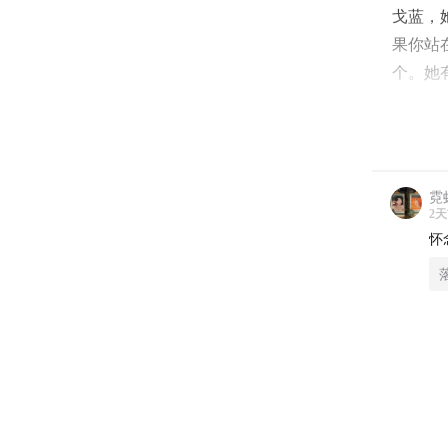
戈蓝，
果你站
个。她
-
影》
《洞》
霓
2
怀
00:00
《
03:23
《
06:21
《
09:04
《
11:49
《