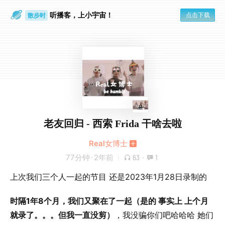
听播客，上小宇宙！
点击下载
散步时
通勤路上
老友回归 - 西索 Frida 干啥去啦
Real女博士
77分钟
·
2年前
63
·
1
上次我们三个人一起的节目 还是2023年1月28日录制的
时隔
1
年
8
个月，我们又聚在了一起（是的 事实上 上个月
就录了。。。但我一直没剪）
，我没骗你们吧哈哈哈 她们