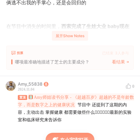
俩逃不出我的手掌心，还是会回归的
在节目中消失的时间里，
西索完成了生娃大业
baby
现在
已经
1
岁
4
个月。
Frdia
努力事业 升职加薪
展开Show Notes
已结束
3
人参与
投票
生活中多了这些可以mark的高光时刻，但她们好像也还没
哪项最准确地描述了芝士的主要成分？
看结果
到开始感慨岁月的年纪，依然是生命力满满的少女，只是
要通过些外力来保持能量，大家一起来看看 她们都干啥啦
Amy_55838
0
2024.11.04
Amy师姐读书分享 - 《超越百岁》超越的不是年龄数
置顶
00:01:36
西索“冷酷”生娃
，生产前后小困扰，
重拾“爱健身
字，而是数字之上的健康状况
节目中 还提到了这期的内
的西索”
title
，老天爷的亲闺女 谁也别想阻拦她
容，主动出击 掌握健康 都需要做些什么🧘‍♀️🧘‍♀️🧘‍♀️最新的实验
室和临床研究来告诉你
00:20:08
Frida
从在欧洲时候鄙视健身 到半年前变身
健身
在小宇宙打开