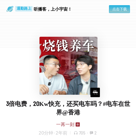
散步时
通勤路上
听播客，上小宇宙！
点击下载
3倍电费，20Kw快充，还买电车吗？#电车在世
界@香港
一苒一刻
20分钟
·
2年前
705
·
2