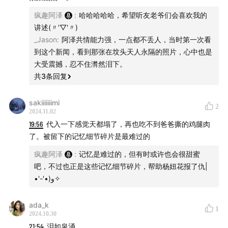
疯趣阿泽
:
哈哈哈哈哈，希望听友老爷们会喜欢我的
讲述(〃'▽'〃)
_Jason
:
阿泽共情能力强，一点都不丢人，当时第一次看
到这个新闻，看到那张在坟头天人永隔的照片，心中也是
大受震撼，忍不住潸然泪下。
共
3
条回复
sakiiiiiiimi
2
2024.11.02
19:56
代入一下感觉天都塌了，再也吃不到爸爸撕的鸡腿肉
了。被留下的记忆细节碎片是最难过的
疯趣阿泽
:
记忆是难过的，但有时或许也会很甜蜜
吧，不过也正是这些记忆细节碎片，帮助杨妞花报了仇‎|
•'-'•)و✧
ada_k
1
2024.10.30
21:54
泪如泉涌……