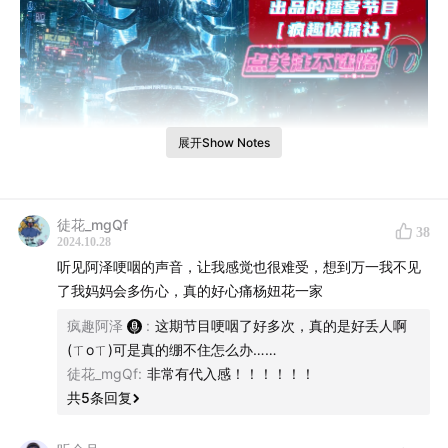
展开Show Notes
本期导语
徒花_mgQf
38
2024.10.28
她的复仇剧本，吊打今年所有大女主！但她却说，“这不是
听见阿泽哽咽的声音，让我感觉也很难受，想到万一我不见
我一个人的复仇”。
了我妈妈会多伤心，真的好心痛杨妞花一家
疯趣阿泽
:
这期节目哽咽了好多次，真的是好丢人啊
最近，余华英案再次受到关注，人贩子余华英重审一审宣
(ㄒoㄒ)可是真的绷不住怎么办……
判，死刑！
徒花_mgQf
:
非常有代入感！！！！！！
共
5
条回复
回顾整个故事，这是一个女孩被人贩子伤害的一生，如
今，该是让人贩子血债血偿的时候了。