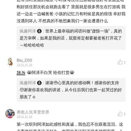
刚好抓住那次机会就跑去看了 里面就是很多男生在打游戏 我
还一边走一边喊爸爸 小孩的记忆力有时候是真的很强 幸好我
没遇到坏人 不然真的不敢想象我们一家会遭遇什么
疯趣阿泽
:
世界上最幸福的词语叫做“虚惊一场”，真的
是万幸啊，如果是我的话，屁股肯定都要被老爸打开花了
～哈哈哈哈哈
Biu_Z00
1
2024.11.20
36:14
😭阿泽不白哭 给你打赏😭
疯趣阿泽
:
谢谢🥹心里真的好感动啊！感谢你的支持
🥺谢谢你喜欢我的讲述，从今往后我们也算一起哭过的好
朋友了☺️
勇敢人先享受世界
1
2024.11.16
第一次听到阿泽如此感性和真诚，我也忍不住跟着流泪。这