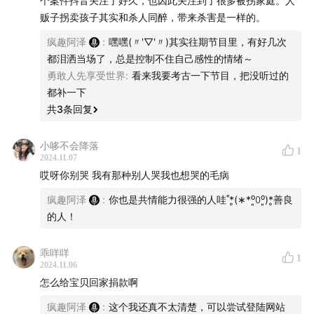
个案件抖音关注了好久，也因此关注到了很多被拐家庭。人
贩子拐卖孩子其实和杀人同醉，带来杀害是一样的。
疯趣阿泽
:
嘿嘿(〃'▽'〃)其实往期节目里，有好几次
都泪洒当场了，总是控制不住自己感性的情绪～
勇敢人先享受世界
:
看来我要考古一下节目，把没听过的
都补一下
共
3
条回复
小哆不会降落
1
2024.11.07
哎呀你别哭 我有那种别人哭我也想哭的毛病
疯趣阿泽
:
你也是共情能力很强的人哇˚*̥(∗*⁰͈꒨⁰͈)*̥善良
的人！
乖咩咩
1
2024.11.06
怎么给宝贝回家捐款啊
疯趣阿泽
:
这个我还真不太清楚，可以尝试登陆网站