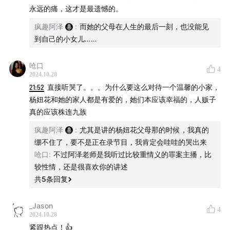
束了，他就赶紧回来了，回家看到我不在第一反应就是去楼
永远的痛，这才是最遗憾的。
上找他，正巧撞见他要把我抱出门，不然后果不堪设想，从
疯趣阿泽
:
而她的父母在人生的最后一刻，也没能见
那以后有段时间我变得不和任何邻居打招呼，有点ptsd了，
到自己的小女儿……
这种人有时候你外表根本看不出来，不能指望小朋友的警惕
心能防范到这种人的，一旦出事很可怕
呛口
4
2024.10.28
21:52
直接听哭了。。。为什么要这么对待一个温馨的小家，
杨妞花和她的家人都是有爱的，她们本应该幸福的，人贩子
真的应该株连九族
疯趣阿泽
:
尤其是讲的杨妞花父母那的时候，我真的
绷不住了，要不是正在录节目，我肯定会哇哇的哭出来
呛口
:
不过阿泽老师是我听过比较重情义的罪案主播，比
较性情，还是很喜欢你的讲述
共
5
条回复
_Jason
4
2024.10.28
紧跟热点！👍