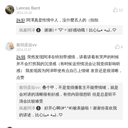
Lances Bard
12
2024.10.28
24:51
阿澤真是性情中人，沒什麼丟人的（拍拍
疯趣阿泽
:
谢谢(〃'▽'〃)好感动哦！比心(⑉• •⑉)‥♡
脆弱蛋挞vv
6
2024.11.07
24:55
突然发现阿泽在特别带感情，讲着讲着有哭声的时候
并不会打扰我的沉浸感（有时候这些情况会让我觉得影响听
欢迎考古往期节目
感） 我发现因为阿泽即使有点自己上情绪 发音还是很清晰，
点赞
致命女人：人肉烧腊杀人案
脆弱蛋挞vv
:
叠个甲，不是觉得播客主不能带情绪，就是
反转！贩卖少女自救案
会对讲的清晰很有好感，有些内容很想听 但是总是听不
清会比较难受
济南！震惊FBI的山东男人
疯趣阿泽
:
好开心啊(#^.^#)被表扬啦！谢谢你喜欢我
的讲述，比心(⑉• •⑉)‥♡
熄灯之后！象牙塔里的色魔