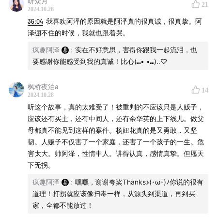
听众月
21
2024.10.28
宝贝回家寻子网：
www.baobeihuijia.com
36:04
我喜欢阿泽的原因就是阿泽真的很真诚，很真挚。阿
泽绷不住的时候，我就也跟着哭。
疯趣阿泽
:
实在不好意思，害得你跟我一起流泪，也
要感谢你能感受到我的真诚！比心(⑉• •⑉)‥♡
枫桥夜泊a
14
2024.10.28
听这个故事，真的太难受了！被重判的不应该只是人贩子，
应该还有买主，还有中间人，还有余华英的上下线儿。做父
母都真不能见到这样的案件。杨妞花真的是又勇敢，又坚
韧。人贩子不仅害了一个家庭，还害了一个孩子的一生。危
害太大。帅阿泽，性情中人。讲得认真，感情真挚。但愿天
下无拐。
想加听友群的朋友请添加微信：fengquleyuan888
如有商务合作也可联系该号，备注品牌及来意哦~
疯趣阿泽
:
嘿嘿，谢谢夸奖Thanks♪(･ω･)ﾉ你说的很有
道理！打拐就应该像扫毒一样，从源头到渠道，再到买
家，全都不能放过！