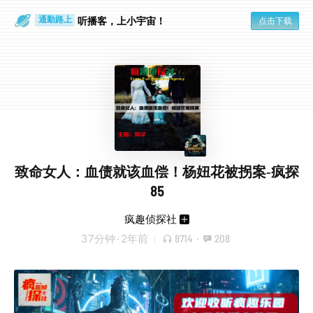
听播客，上小宇宙！
点击下载
通勤路上
眼睛好累
致命女人：血债就该血偿！杨妞花被拐案-疯探
85
疯趣侦探社
37分钟
·
2年前
8714
·
208