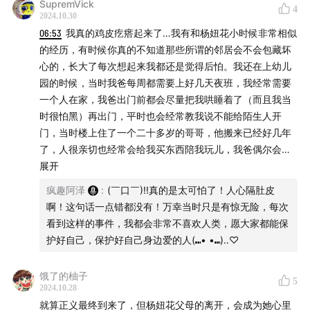
SupremVick
4
致命女人：女法师诈骗奇案
2024.10.30
06:53
我真的鸡皮疙瘩起来了…我有和杨妞花小时候非常相似
真实故事：我当协警的日子
的经历，有时候你真的不知道那些所谓的邻居会不会包藏坏
心的，长大了每次想起来我都还是觉得后怕。我还在上幼儿
电影《三大队》真实案件原型
园的时候，当时我爸每周都需要上好几天夜班，我经常需要
一个人在家，我爸出门前都会尽量把我哄睡着了（而且我当
溶尸食尸：吃人的恶魔兄弟
时很怕黑）再出门，平时也会经常教我说不能给陌生人开
门，当时楼上住了一个二十多岁的哥哥，他搬来已经好几年
案件相关图片
了，人很亲切也经常会给我买东西陪我玩儿，我爸偶尔会让
他到家里一起吃饭，结果那天晚上，我因为外面的雨声被吵
展开
醒，一个人有点害怕一直睡不着，他突然就来敲家里门，我
疯趣阿泽
:
(￣口￣)!!真的是太可怕了！人心隔肚皮
看见是他就开门了，他说是我爸嘱咐他过来陪我玩儿看着
啊！这句话一点错都没有！万幸当时只是有惊无险，每次
我，本来就有点怕那时候甚至因为他来了还有点开心，他还
看到这样的事件，我都会非常不喜欢人类，愿大家都能保
带了酸奶过来，具体说了什么不记得了，我就喝了他带过来
护好自己，保护好自己身边爱的人(⑉• •⑉)‥♡
的酸奶，再之后就完全不记得了发生了啥，醒过来就是医院
里，我爸在旁边看着我，稍微再长大了才知道，那个哥哥一
饿了的柚子
5
直在外面赌博，欠了很多钱，当晚他本来想把我迷晕了卖掉
2024.10.28
的，万幸因为下大雨，我爸一直不太放心，而且工作提前结
就算正义最终到来了，但杨妞花父母的离开，会成为她心里