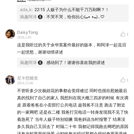
ada_k
:
22:15 人贩子为什么不能千刀万剐啊？！
疯趣阿泽
:
不哭不哭，给你比心(⑉• •⑉)‥♡
DaisyTong
1
2026.2.05
这是我听过的关于余华英案件最好的版本，和阿泽一起流泪
一起愤怒，谢谢动情讲述
疯趣阿泽
:
感动到了！谢谢你喜欢我的讲述
尼卡想睡觉
1
2024.12.06
不管听多少次杨妞花的事都会觉得难过 同时也很欣慰她最后
真的找到了自己的家人 我想到在我大概三四岁的时候 有次调
皮 跟着爸爸在小卖部打公共电话 趁我爸不注意 跑去了附近
的一家网吧 还是在二楼 我爸打完电话一转身发现我不见了快
着急死了 当年人贩子特别猖獗 我爸妈说当时报警了 结果没
多久我自己又回去了 时隔二十年 我都记得我跑去网吧的原因
还有当时里面的场景 小时候每次经过那都会很好奇里面是啥