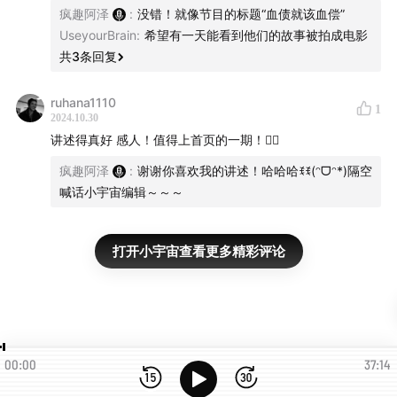
疯趣阿泽
:
没错！就像节目的标题“血债就该血偿”
UseyourBrain
:
希望有一天能看到他们的故事被拍成电影
共
3
条回复
ruhana1110
1
2024.10.30
讲述得真好 感人！值得上首页的一期！👍🏻
疯趣阿泽
:
谢谢你喜欢我的讲述！哈哈哈ꉂꉂ(ᵔᗜᵔ*)隔空
喊话小宇宙编辑～～～
打开小宇宙查看更多精彩评论
00:00
37:14