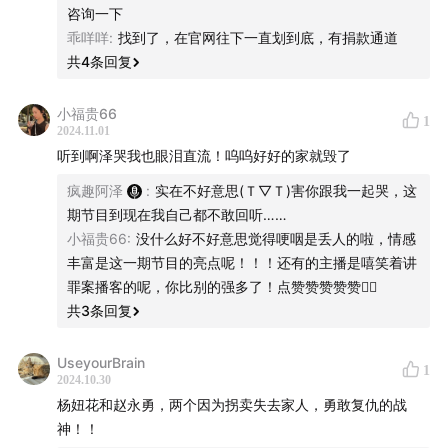
咨询一下
乖咩咩
:
找到了，在官网往下一直划到底，有捐款通道
共
4
条回复
小福贵66
1
2024.11.01
听到啊泽哭我也眼泪直流！呜呜好好的家就毁了
疯趣阿泽
:
实在不好意思(Ｔ▽Ｔ)害你跟我一起哭，这
期节目到现在我自己都不敢回听……
小福贵66
:
没什么好不好意思觉得哽咽是丢人的啦，情感
丰富是这一期节目的亮点呢！！！还有的主播是嘻笑着讲
罪案播客的呢，你比别的强多了！点赞赞赞赞赞👍🏻
共
3
条回复
UseyourBrain
1
2024.10.30
杨妞花和赵永勇，两个因为拐卖失去家人，勇敢复仇的战
神！！