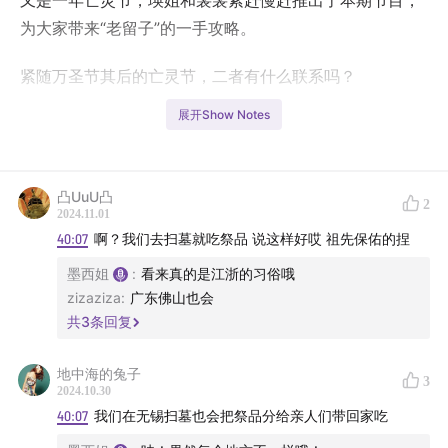
又是一年亡灵节，瑛姐和裴裴紧赶慢赶推出了本期节目，
为大家带来“老留子”的一手攻略。
紧随万圣节其后的亡灵节，二者有什么联系吗？
展开Show Notes
只有墨西哥才过亡灵节吗？
亡灵节玩儿什么，怎么玩儿，看什么，哪里看，本期节目
凸UuU凸
将一一为大家解答。
2
2024.11.01
40:07
啊？我们去扫墓就吃祭品 说这样好哎 祖先保佑的捏
夜闯玛雅教堂，潜入瓦哈卡原住民内部扮成亡灵跳舞，瑛
墨西姐
:
看来真的是江浙的习俗哦
姐还会给大家讲述进阶版的亡灵节体验。
zizaziza
:
广东佛山也会
共
3
条回复
本期节目附赠墨西哥自驾小贴士，干货满满。
往期节目链接：
地中海的兔子
3
2024.10.30
40:07
我们在无锡扫墓也会把祭品分给亲人们带回家吃
EP22 戴上面具越过坟墓，做最快乐的亡灵！