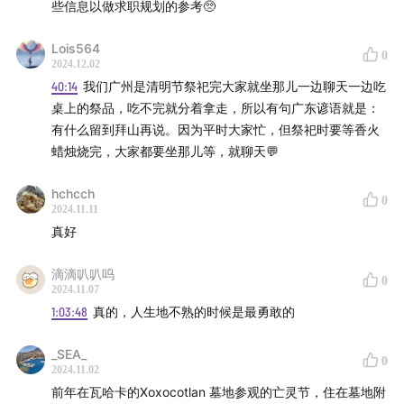
些信息以做求职规划的参考🥺
Lois564
0
2024.12.02
40:14
我们广州是清明节祭祀完大家就坐那儿一边聊天一边吃
桌上的祭品，吃不完就分着拿走，所以有句广东谚语就是：
有什么留到拜山再说。因为平时大家忙，但祭祀时要等香火
蜡烛烧完，大家都要坐那儿等，就聊天💬
hchcch
0
2024.11.11
真好
滴滴叭叭呜
0
2024.11.07
1:03:48
真的，人生地不熟的时候是最勇敢的
_SEA_
0
2024.11.02
前年在瓦哈卡的Xoxocotlan 墓地参观的亡灵节，住在墓地附