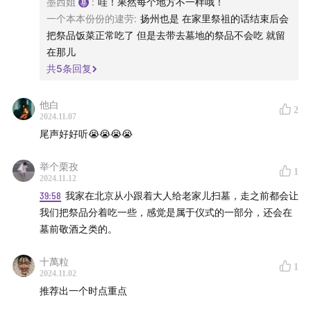
墨西姐
:
哇！果然每个地方不一样哦！
EP62 啤酒选万寿菊味，和亡灵一起干杯！
一个本本份份的逮劳
:
扬州也是 在家里祭祖的话结束后会
把祭品饭菜正常吃了 但是去带去墓地的祭品不会吃 就留
| Songlist |
在那儿
共
5
条回复
片头曲：La Llorona - Chavela Vargas
他白
2
片尾曲：Recuérdame - Natalia Lafourcade
2024.11.07
尾声好好听😭😭😭😭
| 如何找到瑛姐 |
举个栗孜
1
/ 找到大部队 /
2024.11.12
请大家关注我们的公众号「墨西姐生活」，
39:58
我家在北京从小跟着大人给老家儿扫墓，走之前都会让
后台留言，申请加入「墨西姐生活」听友群。
我们把祭品分着吃一些，感觉是属于仪式的一部分，还会在
墓前敬酒之类的。
/ 瑛姐的小红书账开通啦 /
欢迎大家在小红书平台搜索
「墨西姐生活」，关注瑛姐。每周瑛姐会和大家分享旅居
十萬粒
1
生活vlog和大大小小的日常趣事～如果你对墨西哥或瑛姐
2024.11.02
的生活有任何好奇，也欢迎在小红书评论区直接给瑛姐留
推荐出一个时点重点