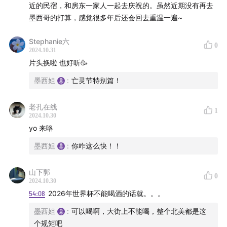
近的民宿，和房东一家人一起去庆祝的。虽然近期没有再去
墨西哥的打算，感觉很多年后还会回去重温一遍~
Stephanie六
0
2024.10.31
片头换啦 也好听🥳
墨西姐
:
亡灵节特别篇！
老孔在线
1
2024.10.30
yo 来咯
墨西姐
:
你咋这么快！！
山下郭
0
2024.10.30
54:08
2026年世界杯不能喝酒的话就。。。
墨西姐
:
可以喝啊，大街上不能喝，整个北美都是这
个规矩吧