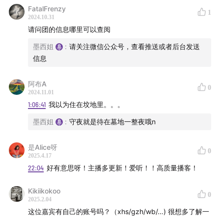
言！
FatalFrenzy
1
2024.10.31
| 商务合作 |
欢迎发送邮件至yingsancris@gmail.com
请问团的信息哪里可以查阅
墨西姐
:
请关注微信公众号，查看推送或者后台发送
信息
阿布A
0
2024.11.01
1:06:41
我以为住在坟地里。。。
墨西姐
:
守夜就是待在墓地一整夜哦n
是Alice呀
0
2025.4.17
22:04
好有意思呀！主播多更新！爱听！！高质量播客！
Kikiikokoo
0
2025.2.04
这位嘉宾有自己的账号吗？（xhs/gzh/wb/…) 很想多了解一