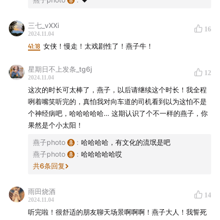
过去的一切都早已模糊不清，我们两个人生活里的其它的
部分，也都发生了许多物是人非的变化。
三七_vXXi
16
2024.11.04
41:18
女侠！慢走！太戏剧性了！燕子牛！
可是，这一杯，就敬，没变的我们。
星期日不上发条_tg6j
（录这期播客，我们俩喝了八整瓶啤酒哈哈哈哈）
12
2024.11.04
这次的时长可太棒了，燕子，以后请继续这个时长！我全程
🕙
咧着嘴笑听完的，真怕我对向车道的司机看到以为这怕不是
个神经病吧，哈哈哈哈哈… 这期认识了个不一样的燕子，你
干杯吧朋友们！
果然是个小太阳！
谢谢收听，欢迎留言或者分享，爱大家
燕子photo
:
哈哈哈哈，有文化的流氓是吧
燕子photo
:
哈哈哈哈哈哎
🍺
共
6
条回复
｜其它的秘密基地｜
雨田烧酒
14
2024.11.04
听完啦！很舒适的朋友聊天场景啊啊啊！燕子大人！我誓死
微信公众号
：
燕子的小岛