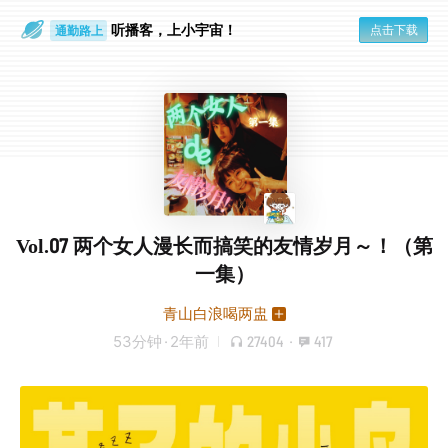
听播客，上小宇宙！
点击下载
通勤路上
眼睛好累
Vol.07 两个女人漫长而搞笑的友情岁月～！（第
一集）
青山白浪喝两盅
53分钟
·
2年前
27404
·
417