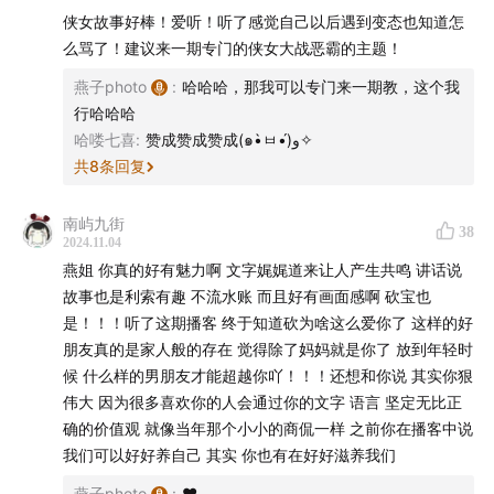
月～！
侠女故事好棒！爱听！听了感觉自己以后遇到变态也知道怎
么骂了！建议来一期专门的侠女大战恶霸的主题！
说起来，大家都是这个世界上，普通得不能再普通的小人
燕子photo
:
哈哈哈，那我可以专门来一期教，这个我
物。但是凑在一起的时候，会产生一点东西，仿佛能冲破
行哈哈哈
一切，就是这样的强大和莫名。
哈喽七喜
:
赞成赞成赞成(๑•̀ㅂ•́)و✧
共
8
条回复
这个东西，就是女人之间的友情。
南屿九街
还比较小的时候，我们俩谁遇到了什么不痛快的事，就随
38
2024.11.04
便她家还是我家，从楼下搬一箱青岛啤酒，坐在地上喝。
燕姐 你真的好有魅力啊 文字娓娓道来让人产生共鸣 讲话说
边喝边哭，哭着哭着又笑起来，然后就四仰八叉睡在地板
故事也是利索有趣 不流水账 而且好有画面感啊 砍宝也
上。早晨被阳光晒醒的时候，谁先起来，就把对方拍下
是！！！听了这期播客 终于知道砍为啥这么爱你了 这样的好
来，存成一张黑历史。
朋友真的是家人般的存在 觉得除了妈妈就是你了 放到年轻时
候 什么样的男朋友才能超越你吖！！！还想和你说 其实你狠
对于彼此来说，我们都是瑕疵叠瑕疵，蠢事连蠢事拼合起
伟大 因为很多喜欢你的人会通过你的文字 语言 坚定无比正
确的价值观 就像当年那个小小的商侃一样 之前你在播客中说
来的，强大也脆弱的一个活生生的人。所以才也需要彼此
我们可以好好养自己 其实 你也有在好好滋养我们
的安慰，嘻笑，支撑和敲打。
燕子photo
:
❤️