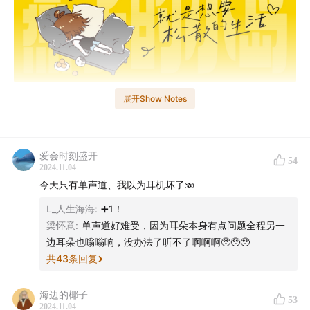
展开Show Notes
🍺
青山白浪喝两盅，一档话唠主播喝着小酒儿聊大天儿的
节目。
爱会时刻盛开
54
⚠️
这一期大家还是注意缩小音量收听，不然会觉得太吵了
2024.11.04
哈哈～一个因为我还是在犯声带炎症中，所以说话很用力
今天只有单声道、我以为耳机坏了🫨
也有点哑，再就是我们聊到high处，不知不觉就因为太兴
L_人生海海
:
➕1！
奋而呲音啦，怕吵到大家哈哈。我们俩聊啊聊，发现竟然
梁怀意
:
单声道好难受，因为耳朵本身有点问题全程另一
聊了足足一百五十分钟，所以还是分了集，要不然实在是
边耳朵也嗡嗡响，没办法了听不了啊啊啊🥹🥹🥹
共
43
条回复
太长喽。
这一期的主题是
：
来聊一聊两个女人漫长而搞笑的友情岁
海边的椰子
53
2024.11.04