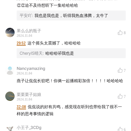
👏👏迫不及待想听下一集哈哈哈哈
平安吖
:
我也是我也是，听得我热血沸腾，太牛了
果么么的瓶子
8
2024.11.04
29:52
这个摇头太震撼了，哈哈哈哈
CherylS晴天
:
哈哈哈🤣我也是
Nancyamazing
7
2024.11.04
燕子让侃侃长驻吧！你俩一起播精彩加倍！！！！哈哈哈哈
栗栗栗子姑娘
7
2024.11.04
32:08
侃侃说的好有共鸣，感觉现在听到也带给我了很不一
样的思考事情的逻辑
小王子_3CDg
6