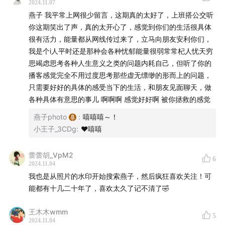
2024.11.07
燕子 我平常上网很少留言，这期真的太好了，上班搭公交听
你这期笑出了声，真的太开心了，感觉到你们的生活很具体
很有活力，能量都从网线传过来了，立马向朋友安利你们，
我是个i人平时还是那种会各种忧郁能量很弱常常杞人忧天穷
思竭虑思考各种人生意义之类的问题内耗自己，但听了你的
播客感觉完全不用过度思考那些虚无缥缈的形而上的问题，
只需要好好的具体的感受当下的生活，和朋友见面聊天，做
各种具体有意思的事儿 啊啊啊 感觉好好啊 被你拯救的感觉
燕子photo
:
嘻嘻嘻～！
小王子_3CDg
:
❤️嘻嘻
蕾蕾胡_VpM2
6
2024.11.04
我也是从照片的水印开始搜索燕子，然后疯狂喜欢关注！可
能都有十几二十年了，喜欢太久了记不清了🤣
王木木wmm
5
2024.11.04