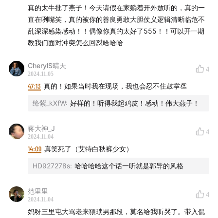
真的太牛批了燕子！今天请假在家躺着开外放听的，真的一
直在咧嘴笑，真的被你的善良勇敢大胆仗义逻辑清晰临危不
乱深深感染感动！！偶像你真的太好了555！！可以开一期
教我们面对冲突怎么回怼哈哈哈
CherylS晴天
4
2024.11.05
47:13
真的！如果当时我在现场，我也会忍不住鼓掌👏
绛紫_kXfW
:
好样的！听得我起鸡皮！感动！伟大燕子！
蒋大神_J
4
2024.11.04
14:09
真笑死了（艾特白秋裤少女）
HD927278s
:
哈哈哈哈这个话一听就是郭导的风格
范里里
4
2024.11.04
妈呀三里屯大骂老来猥琐男那段，莫名给我听哭了。带入侃