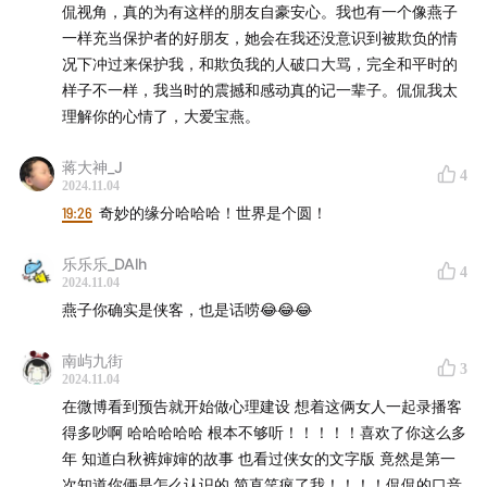
侃视角，真的为有这样的朋友自豪安心。我也有一个像燕子
一样充当保护者的好朋友，她会在我还没意识到被欺负的情
况下冲过来保护我，和欺负我的人破口大骂，完全和平时的
样子不一样，我当时的震撼和感动真的记一辈子。侃侃我太
理解你的心情了，大爱宝燕。
蒋大神_J
4
2024.11.04
19:26
奇妙的缘分哈哈哈！世界是个圆！
乐乐乐_DAlh
4
2024.11.04
燕子你确实是侠客，也是话唠😂😂😂
南屿九街
3
2024.11.04
在微博看到预告就开始做心理建设 想着这俩女人一起录播客
得多吵啊 哈哈哈哈哈 根本不够听！！！！！喜欢了你这么多
年 知道白秋裤婶婶的故事 也看过侠女的文字版 竟然是第一
次知道你俩是怎么认识的 简直笑疯了我！！！！侃侃的口音