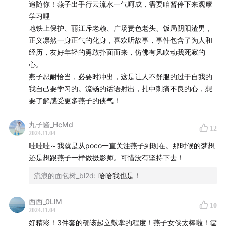
追随你！燕子出手行云流水一气呵成，需要咱暂停下来观摩
学习哩
微博
：
@燕子photo
地铁上保护、丽江斥老赖、广场责色老头、饭局阴阳渣男，
正义凛然一身正气的化身，喜欢听故事，事件包含了为人和
小红书
：
@燕子photo
经历，友好年轻的勇敢扑面而来，仿佛有风吹动我死寂的
心。
燕子忍耐恰当，必要时冲出，这是让人不舒服的过于自我的
我自己要学习的。流畅的话语射出，扎中刺痛不良的心，想
要了解感受更多燕子的侠气！
丸子酱_HcMd
12
2024.11.04
哇哇哇～我就是从poco一直关注燕子到现在。那时候的梦想
还是想跟燕子一样做摄影师。可惜没有坚持下去！
流浪的面包树_bl2d
:
哈哈我也是！
西西_0LlM
10
2024.11.04
好精彩！3件套的确该起立鼓掌的程度！燕子女侠太棒啦！👏