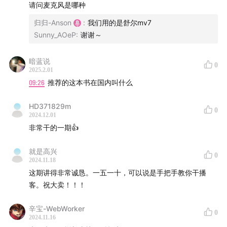
请问麦克风是哪种
归归-Anson
:
我们用的是舒尔mv7
Sunny_AOeP
:
谢谢～
暗蓝说
0
2025.2.01
09:26
推荐的这本书在国内叫什么
HD371829m
0
2024.12.01
非常干的一期👍
就是高兴
0
2024.11.18
这期讲得非常诚恳。一五一十，可以说是手把手教你干播
客。祝大卖！！！
辛宝-WebWorker
0
2024.11.16