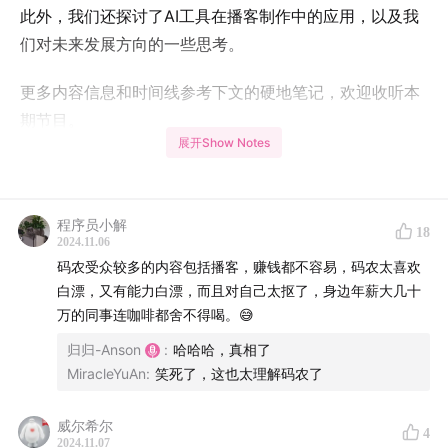
此外，我们还探讨了AI工具在播客制作中的应用，以及我
们对未来发展方向的一些思考。
更多内容信息和时间线参考下文的硬地笔记，欢迎收听本
期节目。
展开Show Notes
另外，现在加入「硬地骇客」会员服务，即可在会员专属
的微信群与其他朋友一起畅所欲言，成为会员也是对我们
持续更新最大的鼓励！
程序员小解
18
2024.11.06
码农受众较多的内容包括播客，赚钱都不容易，码农太喜欢
白漂，又有能力白漂，而且对自己太抠了，身边年薪大几十
万的同事连咖啡都舍不得喝。😅
归归-Anson
:
哈哈哈，真相了
MiracleYuAn
:
笑死了，这也太理解码农了
威尔希尔
4
2024.11.07