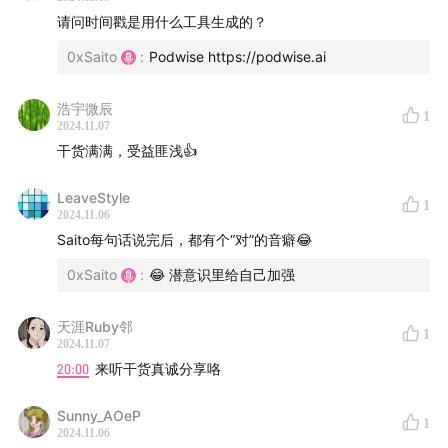
请问时间戳是用什么工具生成的？
0xSaito
:
Podwise https://podwise.ai
浩宇微辰
1
2024.11.07
干货满满，受益匪浅👍
LeaveStyle
1
2024.11.06
Saito每句话说完后，都有个“对”的音癖😂
0xSaito
:
😂 潜意识里给自己加强
天涯Ruby邻
1
2024.11.07
20:00
来听干货真诚分享咯
Sunny_AOeP
1
2024.11.06