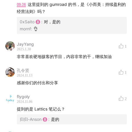
09:36
这里提到的 gumroad 的书，是《小而美：持续盈利的
硬地笔记
经营法则》吗？
0xSaito
:
对，是的
00:00:04
硬地骇客播客20个月回顾：数据与收益揭秘
mornf
:
👌
00:06:17
硬地骇客的坚持：收获与反思
JayYang
1
2025.1.30
00:11:59
播客制作成本与技巧：音频设备与后期制作
非常喜欢硬地骇客的节目，内容非常的干，继续加油
00:18:16
硬地骇客选题策划与嘉宾邀请策略
孔令贤
1
2024.11.13
00:22:59
不同类型节目的准备方法与技巧
感谢你们的付出和分享
00:30:34
播客后期制作与AI辅助工具的局限性
flygoly
2
2024.11.06
00:42:07
播客发布与推广：全平台同步及流量获取策略
提到的是 Lattics 笔记么？
归归-Anson
:
是的
00:53:14
硬地骇客未来规划：内容创新与商业模式探索