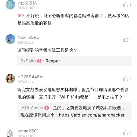
v爱说废话
节目提到的工具：
1
2024.11.07
11:16
不好说，能耐心听播客的都是精准客群了，做私域的话
Zencastr （我们用过的）
是很高质量的客群
Riverside （我们在用的）
adobe au
NEXTZERO
0
2024.11.18
garageband
请问提到的音频剪辑工具是啥？
audacity
0xSaito
:
Reaper
reaper （我们在用的）
欢迎关注我们
HD759445m
0
2024.11.14
听完立刻去爱发电里想买杯咖啡，但是节目详情里那个爱发
知识星球:
t.zsxq.com
电的链接一直打不开（Wi-Fi和4g都是），是不是挂了？
官网:
hardhacker.com
小手册:
book.hardhacker.com
归归-Anson
:
是的，之前爱发电换了域名我们没改，
现在应该得用这个：https://afdian.com/a/hardhacker
用爱发电不容易，请我们喝咖啡☕️:
afdian.net
公众号/小红书: 硬地骇客
soma2501
商务合作: hardhackerlabs@gmail.com
0
2024.11.09