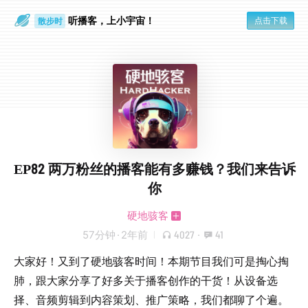
听播客，上小宇宙！
点击下载
散步时
通勤路上
EP82 两万粉丝的播客能有多赚钱？我们来告诉
你
硬地骇客
57分钟
·
2年前
4027
·
41
大家好！又到了硬地骇客时间！本期节目我们可是掏心掏
肺，跟大家分享了好多关于播客创作的干货！从设备选
择、音频剪辑到内容策划、推广策略，我们都聊了个遍。