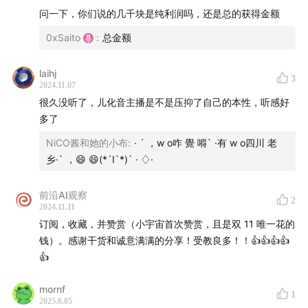
问一下，你们说的几千块是纯利润吗，还是总的获得金额
0xSaito
:
总金额
本期赞助
laihj
3
Podwise.ai - Podcast knowledge at 10x speed 🚀
2024.11.07
很久没听了，儿化音主播是不是压抑了自己的本性，听感好
多了
NiCO酱和她的小布
:
· ´ ，w o咋 覺 嘚` ·有 w o四川 老
乡·` ，😄 😄(*´I`*)` · ♢·
前沿AI观察
2
2024.11.11
订阅，收藏，并赞赏（小宇宙首次赞赏，且是双 11 唯一花的
钱）。感谢干货和诚意满满的分享！受教良多！！👍👍👍👍
👍
mornf
1
2025.6.05