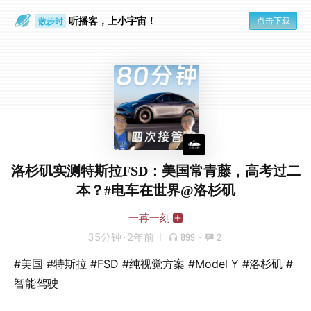
听播客，上小宇宙！
点击下载
散步时
通勤路上
洛杉矶实测特斯拉FSD：美国常青藤，高考过二
本？#电车在世界@洛杉矶
一苒一刻
35分钟
·
2年前
899
·
2
#美国 #特斯拉 #FSD #纯视觉方案 #Model Y #洛杉矶 #
智能驾驶