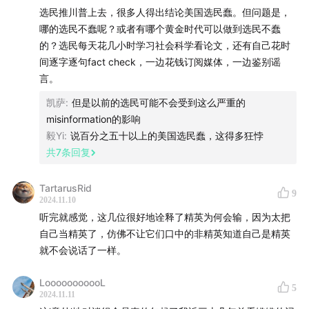
选民推川普上去，很多人得出结论美国选民蠢。但问题是，
107:30
许子东
哪的选民不蠢呢？或者有哪个黄金时代可以做到选民不蠢
的？选民每天花几小时学习社会科学看论文，还有自己花时
108:17
周轶君
间逐字逐句fact check，一边花钱订阅媒体，一边鉴别谣
言。
凯萨
:
但是以前的选民可能不会受到这么严重的
misinformation的影响
毅Yi
:
说百分之五十以上的美国选民蠢，这得多狂悖
共
7
条回复
TartarusRid
9
2024.11.10
听完就感觉，这几位很好地诠释了精英为何会输，因为太把
自己当精英了，仿佛不让它们口中的非精英知道自己是精英
就不会说话了一样。
LooooooooooL
5
2024.11.11