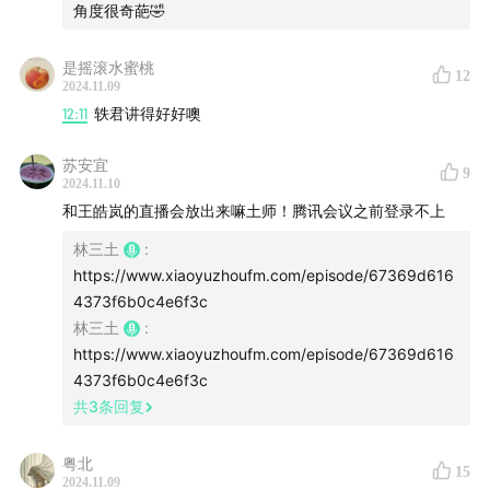
周轶君
角度很奇葩🤣
95:57
林垚
是摇滚水蜜桃
12
2024.11.09
96:26
许子东
12:11
轶君讲得好好噢
97:58
林垚
苏安宜
9
2024.11.10
102:40
周轶君
和王皓岚的直播会放出来嘛土师！腾讯会议之前登录不上
林三土
:
103:18
林垚
https://www.xiaoyuzhoufm.com/episode/67369d616
4373f6b0c4e6f3c
104:10
许子东
林三土
:
https://www.xiaoyuzhoufm.com/episode/67369d616
105:55
林垚
4373f6b0c4e6f3c
共
3
条回复
106:26
许子东
粤北
107:16
周轶君
15
2024.11.09