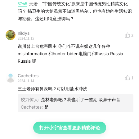
57:45
无语，“中国传统文化”原来是中国传统男性精英文化
国、新西兰、德国、法国）。贺锦丽的落败是顺势而为。
吗？ 搞卫生的大姐虽然不知道黑格尔，但也有她的生活知识
原因 2：贺锦丽参加竞选的时间。拜登在此被视为负有双重
与经验。这还用特意强调吗？
责任： （a) 他起初的再次参选剥夺了他的继任者开展适当的
竞选活动机会，例如，通过初选为人所知的机会；（b) 拜登
nildys
太晚退出竞选，而当时他的民调支持率已经一落千丈了。即
2
2024.11.15
使是在与特朗普进行了灾难性的电视辩论之后，他还是又过
说川普上台危害民主 你们咋不说主媒这几年各种
了4周才交棒给贺锦丽。
misinformation 和hunter biden电脑门和Russia Russia
作为现任政府的一员，贺锦丽一开始的处境并不好，她甚至
Russia 呢
没有4个月的时间来赶上自己的竞选活动，而特朗普则有2年
的时间、而且特朗普作为前总统，他参加过两次竞选，两次
Cachettes
1
的竞选都是特朗普的准备时间。
2024.11.14
贺锦丽面对的是一项被反复描述为不可能完成的任务。她在
三土老师有鼻炎吗？可以用盐水冲洗
很短的时间内已经取得了令人难以置信的成就。教授在一个
饺力惊人
:
是林老师吧？我也听了一整期 吸鼻子声音
德国播客中听说，“这一切都是徒劳的，没有取得任何成就：
Cachettes
:
是
没有。”
贺锦丽把竞选活动的重点放在了摇摆州。人们也确实可以看
到竞选效果，因为在那些摇摆州她失去的选票少于2020年拜
打开小宇宙查看更多精彩评论
登失去的百分点。但这还不够，而并非徒劳。