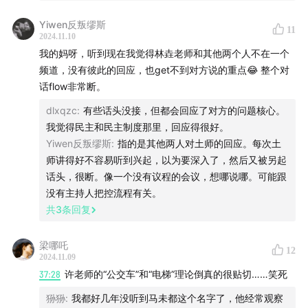
76:13
林垚
Yiwen反叛缪斯
11
2024.11.10
79:25
许子东
我的妈呀，听到现在我觉得林垚老师和其他两个人不在一个
频道，没有彼此的回应，也get不到对方说的重点😂 整个对
84:32
周轶君
话flow非常断。
85:08
许子东
dlxqzc
:
有些话头没接，但都会回应了对方的问题核心。
我觉得民主和民主制度那里，回应得很好。
86:24
周轶君
Yiwen反叛缪斯
:
指的是其他两人对土师的回应。每次土
师讲得好不容易听到兴起，以为要深入了，然后又被另起
86:33
林垚
话头，很断。像一个没有议程的会议，想哪说哪。可能跟
没有主持人把控流程有关。
90:25
许子东
共
3
条回复
91:47
周轶君
梁哪吒
12
2024.11.09
93:32
37:28
许子东
许老师的“公交车”和“电梯”理论倒真的很贴切……笑死
狲狲
:
我都好几年没听到马未都这个名字了，他经常观察
94:30