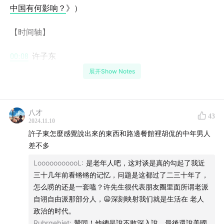
中国有何影响？
》）
【时间轴】
00:08
许子东
展开Show Notes
00:53
林垚
01:13
许子东
八才
43
2024.11.10
02:24
周轶君
許子東怎麼感覺說出來的東西和路邊餐館裡胡侃的中年男人
差不多
03:18
林垚
LooooooooooL
:
是老年人吧，这对谈是真的勾起了我近
三十几年前看锵锵的记忆，问题是这都过了二三十年了，
05:16
许子东
怎么唠的还是一套嗑？许先生很代表朋友圈里面所谓老派
自诩自由派那部分人，😦深刻映射我们就是生活在 老人
07:00
林垚
政治的时代。
Ruhrgebiet
:
贊同！他總是說不敢深入說，最後還說美國
08:27