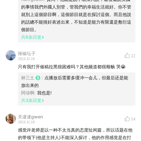
周轶君
的事情我們外國人別管，管我們的幸福生活就好。你不管
就別上這個節目啊，這個節目就是在探討這個。而且他說
12:08
许子东
的話總不能很好表述出來，不知道是能力有限還是敷衍這
個節目。
12:43
林垚
共
6
条回复
17:40
许子东
辣椒坛子
22
2024.11.10
20:42
周轶君
只有我打开催稿拉黑很困难吗？其他频道都很顺畅 哭😭
22:43
林垚
林三土
:
点播放后需要多缓冲一会儿，但最后还是能
放出来的
29:37
许子东
阿绿啊
:
我也是!
共
3
条回复
34:55
林垚
关逮逮gwen
14
36:47
许子东
2024.11.10
感觉许老师是以一种不太当真的态度扯闲篇，所以话题在他
39:30
周轶君
的带领下(他是主持人)不能深入探讨，他的作用感觉是在打