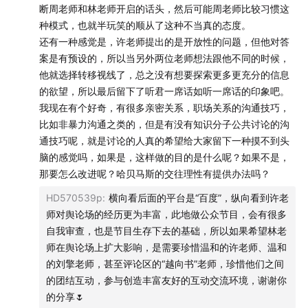
断周老师和林老师开启的话头，然后可能周老师比较习惯这
41:05
林垚
种模式，也就半玩笑的顺从了这种不当真的态度。
还有一种感觉是，许老师提出的是开放性的问题，但他对答
48:10
周轶君
案是有预设的，所以当另外两位老师想法跟他不同的时候，
他就选择转移视线了，总之没有想要探索更多更充分的信息
49:22
林垚
的欲望，所以最后留下了听君一席话如听一席话的印象吧。
我现在有个好奇，有很多亲密关系，职场关系的沟通技巧，
53:52
许子东
比如非暴力沟通之类的，但是有没有知识分子公共讨论的沟
通技巧呢，就是讨论的人真的希望给大家留下一种摸不到头
61:06
林垚
脑的感觉吗，如果是，这样做的目的是什么呢？如果不是，
那要怎么改进呢？哈贝马斯的交往理性有提供办法吗？
67:20
周轶君
HD570539p
:
横向看后面的平台是“百度”，纵向看到许老
师对舆论场的经历更为丰富，此地做公众节目，会有很多
69:24
许子东
自我审查，也是节目生存下去的基础，所以如果希望林老
师在舆论场上扩大影响，是需要珍惜温和的许老师、温和
70:32
林垚
的刘擎老师，甚至评论区的“越向书”老师，珍惜他们之间
的团结互动，参与创造丰富友好的互动交流环境，谢谢你
72:57
周轶君
的分享🌷