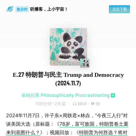
听播客，上小宇宙！
点击下载
散步时
通勤路上
E.27 特朗普与民主 Trump and Democracy
(2024.11.7)
催稿拉黑 Philosophically Procrastinating
109分钟
·
2年前
6849
·
99
2024年11月7日，许子东×周轶君×林垚，“今夜三人行”对
谈美国大选（原标题：《
78岁，富可敌国，特朗普卷土重
来到底图什么？
》；视频回放：《
特朗普为何胜选？将对