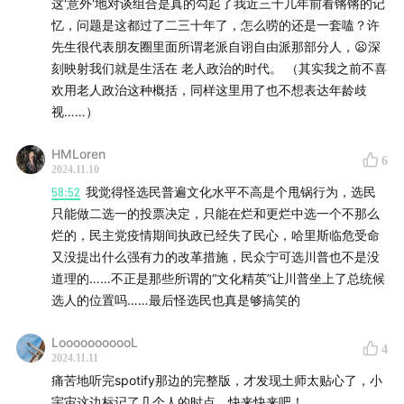
这'意外'地对谈组合是真的勾起了我近三十几年前看锵锵的记
忆，问题是这都过了二三十年了，怎么唠的还是一套嗑？许
先生很代表朋友圈里面所谓老派自诩自由派那部分人，😦深
刻映射我们就是生活在 老人政治的时代。 （其实我之前不喜
欢用老人政治这种概括，同样这里用了也不想表达年龄歧
视……）
HMLoren
6
2024.11.10
58:52
我觉得怪选民普遍文化水平不高是个甩锅行为，选民
只能做二选一的投票决定，只能在烂和更烂中选一个不那么
烂的，民主党疫情期间执政已经失了民心，哈里斯临危受命
又没提出什么强有力的改革措施，民众宁可选川普也不是没
道理的……不正是那些所谓的“文化精英”让川普坐上了总统候
选人的位置吗……最后怪选民也真是够搞笑的
LooooooooooL
4
2024.11.11
痛苦地听完spotify那边的完整版，才发现土师太贴心了，小
宇宙这边标记了几个人的时点，快来快来吧！