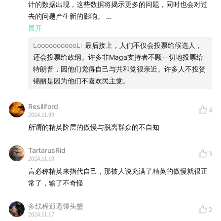
计的数据出现，这些数据将揭示更多的问题，同时也会对过
去的问题产生新的影响。
展开
错误 1：在收听率较高、内容较少的播客中，尤其是在乔·罗
LooooooooooL
:
最后接上，人们不仅会投票给候选人，
根（Joe Rogan）的播客中，贺锦丽的收听率极低，而特朗
还会投票给政纲。许多非Maga支持者不顾一切地投票给
普的访谈却获得了数百万人的关注。
特朗普，因他们觉得自己与共和党很亲近。许多人不投贺
错误 2: 未让《时尚杂志》（Vogue） 、好莱坞、音乐明星的
锦丽是因为他们不喜欢民主党。
代言强化她的精英形象。 但是，正确的做法反而是一个潜在
的错误，因为其他群体无疑也受到了关注和动员。
Resiliford
4
错误 3：她没有与拜登没有保持距离。面对在过去四年中拜
2024.11.09
登和她做过的事情是否有所不同的问题上，她的回答是：“我
所谓的精英阶层的傲慢与脱离群众的不自知
没有想到任何事情有所不同。”
作为副总统，她是本届政府中的重要成员，当然现在仍是政
TartarusRid
3
府的一部分。在竞选期间，她本可以在不丧失公信力的情况
2024.11.10
下传达与众不同的信息，但这将是一种高风险的平衡行为。
言必称精英来指代自己，那被人说充满了精英的傲慢就很正
如果贺锦丽没有重大或可避免的错误，为什么贺锦丽还是输
常了，输了不奇怪
了呢？
原因 1：Covid-19(新冠病毒疫情）的大流行及其的后果，许
多线程逍遥馒头蟹
2
2024.11.17
多西方国家的现政府政府也将在下一次选举中落败（例如英