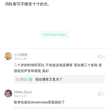
消耗着写字楼里寸寸的光。
展开Show Notes
懂的人活成资产负债表，寄生于精妙的系统，人的归类是
数字、是工具、是存货，不懂的人活成齿轮。劳动成就了
人，而为什么长久的劳动却是为了拥有闲暇？这些他并没
小洁嗯嗯
3
2024.11.09
有讲，但我仍旧该问，我可以是齿轮，但不能爱上齿轮。
二十岁的时候听苏比 不知道这就是播客 现在都三十多啦 老
我一定要再读一遍马克思。
朋友的声音和感觉 真好
DJ苏比
:
现在播客又复兴了
Helen_EyyJ
1
2024.11.10
歌单也放在shownotes里面就好了
开播于2004年5月30日的私人节目，不定期更新。一种波