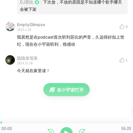
DJ苏比
:
下次放，不放的原因是不知道哪个歌手哪天
长，纵容同样频率的人。
会被下架
EmptyGlimpse
0
2025.1.29
我居然是在podcast首次听到苏比的声音，久远得好似上世
纪，现在在小宇宙听到，很感动
隐隐发现美
1
2024.11.10
今天就在家里读！
在小宇宙打开
00:00
55:20