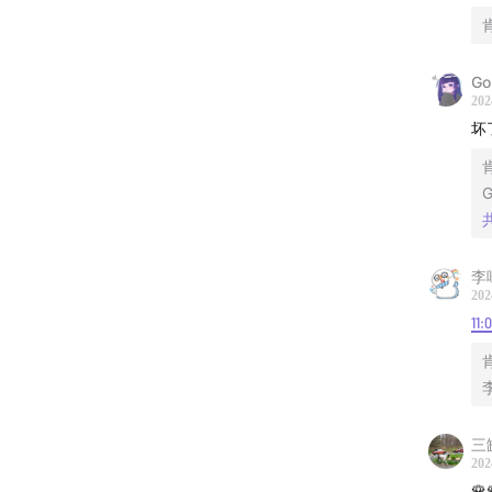
策划/剪
Go
感谢收
202
坏
G
李
202
11:
三
202
🌹