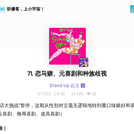
步时
听播客，上小宇宙！
勤路上
71. 恋马癖、元喜剧和种族歧视
Stand Up 起立
41分钟
·
2年前
629
·
38
脏话大挑战”暂停，这期从性别对立毫无逻辑地转到重口味癖好和
元喜剧、侮辱喜剧、道具喜剧）
轴｜