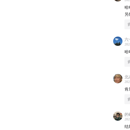
202
哈
本期专场：
另
单口演员：
上映时间
六
202
哈
主播评
｜相关
北
Mr. H
202
Hinch
肯
The Ov
｜制作
的
202
策划/
结