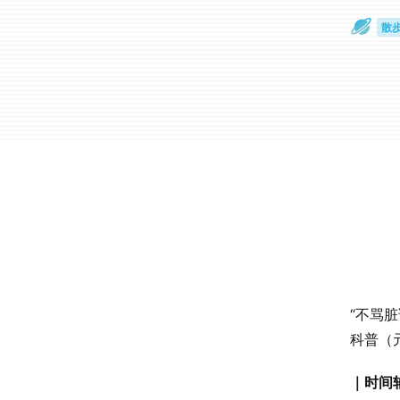
散
通
“不骂
科普（
｜时间