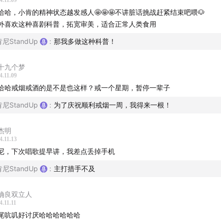
4.11.09
哈哈，小肯的精神状态越发感人🤩🤩🤩不讲脏话挑战赶紧结束吧喂🐶
Demetri Deconstructed
外喜欢这种喜剧科普，拓宽审美，适合正常人类食用
肯尼StandUp
:
那我多做这种科普！
Demetri Martin
：2024.4.2
十九个梦
4.11.09
哈哈戒烟戒酒的是不是也这样？戒一个星期，暂停一辈子
分：三星
肯尼StandUp
:
为了庆祝顺利戒烟一周，我得来一根！
人物&概念｜
杰明
ands (Kenneth Pinyan)，特朗普/川普/Trump，Joe Biden，Ton
4.11.13
cliffe，Joe Rogan，Bad Bunny，瑞奇马丁，杨笠，Demetri Mar
尼，下次唱歌提早讲，我差点丢掉手机
erthinker
肯尼StandUp
:
主打措手不及
｜
确良双立人
4.11.11
主播：肯尼
尾吭叽好讨厌哈哈哈哈哈哈