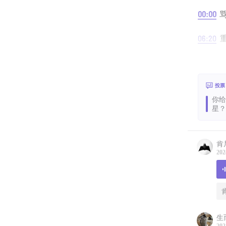
00:00
06:20
11:00
特
15:30
元
投票
你给D
星？
肯
202
生