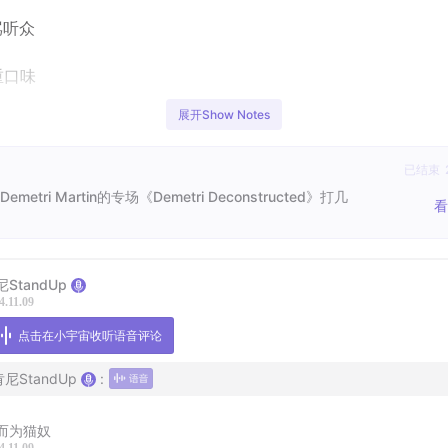
骂听众
重口味
展开Show Notes
朗普的争议
喜剧
已结束
emetri Martin的专场《Demetri Deconstructed》打几
看
尼StandUp
4.11.09
点击在小宇宙收听语音评论
肯尼StandUp
:
而为猫奴