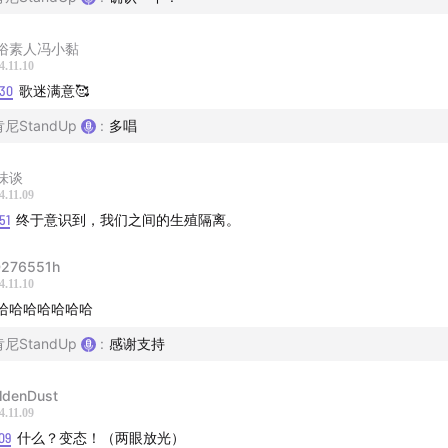
俗素人冯小黏
4.11.10
:30
歌迷满意🥰
肯尼StandUp
:
多唱
味谈
4.11.09
51
终于意识到，我们之间的生殖隔离。
276551h
4.11.10
哈哈哈哈哈哈哈
肯尼StandUp
:
感谢支持
ldenDust
4.11.09
09
什么？变态！（两眼放光）