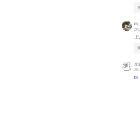
电_
202
上
李
202
05: