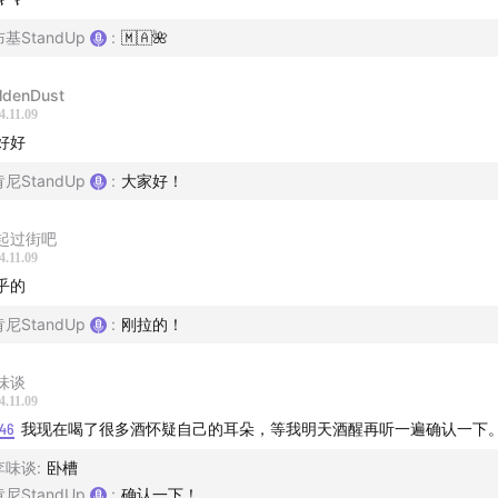
布基StandUp
:
🇲🇦🌺
ldenDust
4.11.09
好好
肯尼StandUp
:
大家好！
起过街吧
4.11.09
乎的
肯尼StandUp
:
刚拉的！
味谈
4.11.09
:46
我现在喝了很多酒怀疑自己的耳朵，等我明天酒醒再听一遍确认一下
李味谈
:
卧槽
肯尼StandUp
:
确认一下！