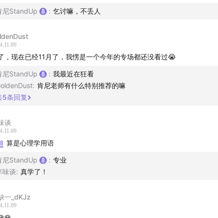
肯尼StandUp
:
乞讨嘛，不丢人
辑/文案/宣发：肯尼
ldenDust
听，欢迎在节目评论区畅所欲言。
4.11.09
了，现在已经11月了，我愣是一个今年的专场都还没看过😭
肯尼StandUp
:
我最近在狂看
oldenDust
:
肯尼老师有什么特别推荐的嘛
共
5
条回复
味谈
4.11.09
08
算是心理学用语
肯尼StandUp
:
专业
李味谈
:
真学了！
缺一_dKJz
4.11.09
🌹🌹