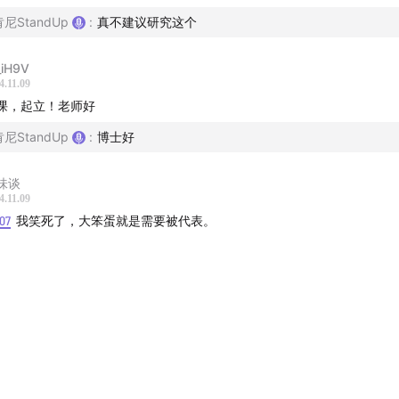
肯尼StandUp
:
真不建议研究这个
iH9V
4.11.09
课，起立！老师好
肯尼StandUp
:
博士好
味谈
4.11.09
07
我笑死了，大笨蛋就是需要被代表。