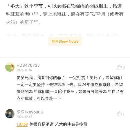
「冬天」这个季节，可以瑟缩在软绵绵的羽绒服里，钻进
毛茸茸的围巾里，穿上地毯袜，躲在有暖气/空调（或者有
火箱）的房子里。
“天地一下变得很大，我一下变得很小，我的身体小小的，
展开Show Notes
我的心也小小的，什么都放不下。”这个世界，只有音乐、
空气和我。这期节目我们各自准备了5首歌，都是我们最
近搜罗到的，不同风格的有意思的歌曲。
HD847673v
4
2024.11.16
至此，你已经是我们最熟悉的人，因为你和我们正在听着
要笑死我，我看到你的@了，一定打赏！笑死了，希望你们
同样的歌🎵
一定一定要坚持下去继续录下去。我24年依然很颓废，希望
快到的25年你们能一直陪伴我💋，如果有可能等25年自己有
🎙️【主播】
点小成绩，可以奔赴一下
💐Cora：十年律师经验的法律老油条｜双子B型血+ENFP
乐乐likeyouuu
1
2024.12.15
快乐小狗｜用播客保持输出+记录生活｜正在自我探索中
1:07:59
美很容易消逝 艺术的使命是挽留