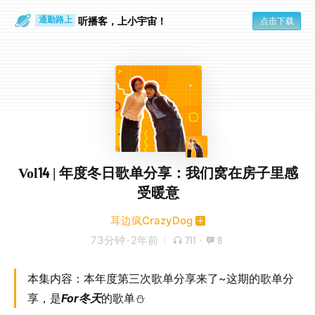
散步时
通勤路上
听播客，上小宇宙！
点击下载
Vol14 | 年度冬日歌单分享：我们窝在房子里感
受暖意
耳边疯CrazyDog
73分钟
·
2年前
711
·
8
本集内容：本年度第三次歌单分享来了~这期的歌单分
享，是
For冬天
的歌单⛄️