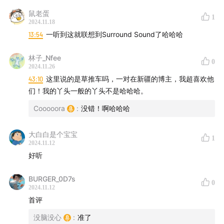
🐟安琪：成年才开始学习的小舞蹈爱好家 | i 值正在上涨
鼠老蛋
的金牛座 | 美食嗅觉灵敏的湖南人 | 抽象土味爱好者
1
2024.11.18
13:54
一听到这就联想到Surround Sound了哈哈哈
本期你会听到...
林子_Nfee
0
3:12
《Watermelon Man》- Herbie Hancock
2024.11.26
43:10
这里说的是草推车吗，一对在新疆的博主，我超喜欢他
09:20
《云中加冕The Crown In The Clouds》-江上青山
们！我的丫头一般的丫头不是哈哈哈。
JasonYama
Cooooora
:
没错！啊哈哈哈
12:24
《One Step Ahead》 - Aretha Franklin
大白白是个宝宝
1
2024.11.12
18:21
《That's the Way of the World》-Earth, Wind &
好听
Fire
BURGER_0D7s
0
2024.11.12
22:13
《 Smoke Rings 》-Mary Ford,Les Paul
首评
27:27
《Mad 》-Jam in the Van,Jacob Luttrell (Live
没脑没心
:
准了