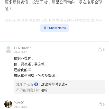
更多新鲜资讯、投资干货，明星公司动向，尽在涨乐全球
通！
涨乐全球通是华泰国际旗下自主研发的一站式财富管理平
台，为全球华人投资者提供港、美、A、新加坡市场股票
展开Show Notes
交易、公募基金、ETF、保险、智能投顾等多元化金融产
品及服务。
HD700365i
0
本节目由华泰国际涨乐全球通出品，应财智云
2024.11.12
确实不理解，
（Yiwealth）制作发行
债，要么还，要么赖，
还能化的🤣
本资料内容及其资料并不构成任何华泰金融控股(香港)有
堪比每年网络上的各类造词……
限公司为售卖任何证券、产品或投资作出招揽、提出要
涨乐早点听
:
这波叫与时俱进~
约、意见或推荐，或对任何证劵、产品或投资的收益或是
不万能的喜剧2
:
哈哈
否合适提供法律、税务、会计、投资意见或服务。阁下应
审慎评估及评定任何投资的效益及风险，如有疑问，阁下
独步91
0
应就此咨询专业顾问。准投资者应进行所须或适当的独立
2024.11.13