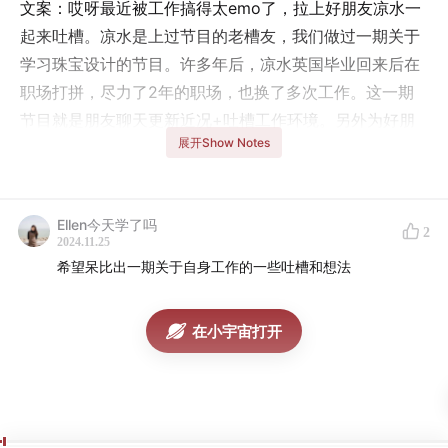
文案：哎呀最近被工作搞得太emo了，拉上好朋友凉水一
起来吐槽。凉水是上过节目的老槽友，我们做过一期关于
学习珠宝设计的节目。许多年后，凉水英国毕业回来后在
职场打拼，尽力了2年的职场，也换了多次工作。这一期
节目就是朋友聊天更新近况+吐槽工作环境。另外为好朋
展开Show Notes
友凉水加入硬广，支持他的手工珠宝工作室：小🍠：@涼
水制造。
Ellen今天学了吗
2
2024.11.25
希望呆比出一期关于自身工作的一些吐槽和想法
剪辑：刘昭昭
图片：Colleenia·Z
在小宇宙打开