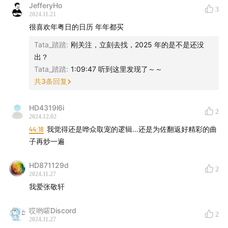
JefferyHo
3
2024.11.21
很喜欢年粤日的日历 年年都买
Tata_踏踏
:
刚关注，立刻去找，2025 年的是不是还没
出？
Tata_踏踏
:
1:09:47 听到这里发现了～～
共
3
条回复
HD4319l6i
2
2024.12.02
44:18
我觉得还是哗众取宠的逻辑…还是为佐翻返好精彩的曲
2、“粤语频道”钥匙扣：
shop90986035.m.youzan.com
子再炒一遍
HD871129d
2
2024.11.27
我爱张敬轩
哎哟嚯Discord
2
2024.11.27