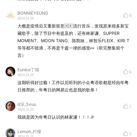
BONNIEYEUNG
8
2024.11.30
大概是疫情后又重新留意🇭🇰流行音乐，发现原来很多新宝
藏歌手，除了节目中有提及的，还有林家谦、SUPPER
MOMENT、MOON TANG、陈凯咏，林智乐FLEIX、KIRI T
等等都不错滴，不再是千篇一律的感觉👀（听完整集留个
10:12
提到的电影《芭啦芭啦樱之花》
言）
1:11:22
结尾曲：林家谦 - 记得
Eunice丁猫
6
2024.11.29
这期听得好过瘾！工作以后听到的小众粤语歌都是经由年粤
* 嘉宾：
Recole、Cevi（公众号/小红书：
年粤日
）
日推荐的，年粤日的网易云也是我的歌单！
* 主持：
Trace、Zenbi
d深_5xuu
5
2024.11.25
* 制作名单
我就是因为年粤日认识的林家谦！！！🎉
录音制作 | Trace
Lemon_柠檬
5
2024.11.21