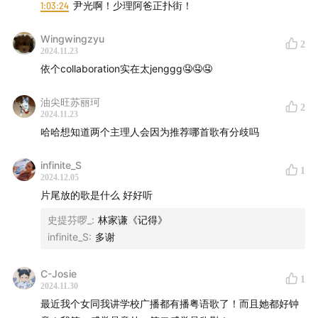
1:03:24
尹光啊！少理阿爸正扑街！
Wingwingzyu
2
2024.11.23
依个collaboration实在太jenggg🤤🤤🤤
3、“小房间”冰箱贴：
shop90986035.m.youzan.com
油尖旺苏丽珂
2
2024.11.23
哈哈想知道两个主理人会因为推荐哪首歌有分歧吗
infinite_S
1
2024.12.05
片尾放的歌是什么 好好听
史提芬啰_
:
林家谦《记得》
infinite_S
:
多谢
4、2.0新版贴纸：
shop90986035.m.youzan.com
C-Josie
1
2024.11.30
最近我个女同我讲学校广播都有播粤语歌了！而且她都好钟