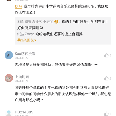
声音编辑 | Trace
10:44
我早排先讲起小学课间音乐老师带跳Sakura，我妹居
然话冇印象！
文字编辑 | Trace
ZENBI粤语播客小房间
:
真的！当时好多小学都在跳！
好似健康操咁😂
运营管理 | Zenbi、Trace
纸皮Zoey
:
哈哈哈我们还要轮流上台领操
共
3
条回复
联系方式 |
191962929@qq.com
Kcc感官漫遊
加听友群 | whynotvinyl
4
2024.11.22
內地音樂人好多都好勁，但係審美好差😦係真嘅⋯⋯
【小房间周边速递】
上汤时蔬
5
小房间的周边已经上线售卖啦！线下店也全部在售咯！
2024.11.21
张敬轩那个是真的！笑死真的到处都会听到有人跟我说谁谁
一共 4 款原创设计周边，分别是：
谁ta同学的同学什么朋友的朋友认识他/和他一个班/，我心想
广州有那么小吗？
“粤语频道”钥匙扣 / “可以同我讲粤语”胸针 /“小房间”冰箱
贴 / 2.0新版贴纸
HD214389l
2