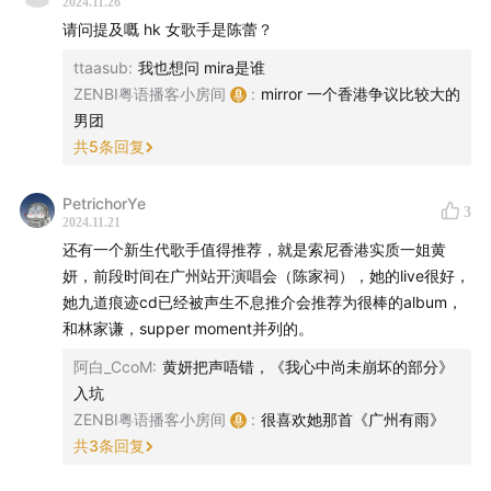
2024.11.26
请问提及嘅 hk 女歌手是陈蕾？
全部可以单独售卖，如选择🔴【All-in 打气大礼包】价格
更优惠噢～
ttaasub
:
我也想问 mira是谁
ZENBI粤语播客小房间
:
mirror 一个香港争议比较大的
*手工包装未能完美，收到的朋友们也可以给 Zenbi 点反
男团
馈意见呀！
共
5
条回复
PetrichorYe
3
2024.11.21
还有一个新生代歌手值得推荐，就是索尼香港实质一姐黄
妍，前段时间在广州站开演唱会（陈家祠），她的live很好，
她九道痕迹cd已经被声生不息推介会推荐为很棒的album，
和林家谦，supper moment并列的。
阿白_CcoM
:
黄妍把声唔错，《我心中尚未崩坏的部分》
入坑
ZENBI粤语播客小房间
:
很喜欢她那首《广州有雨》
共
3
条回复
1、“可以同我讲粤语”胸针：
shop90986035.m.youzan.com