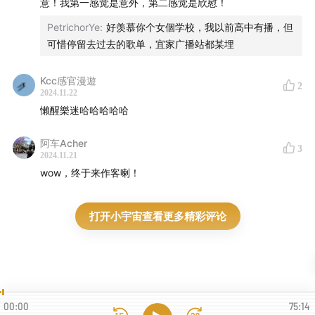
意！我第一感觉是意外，第二感觉是欣慰！
PetrichorYe
:
好羡慕你个女個学校，我以前高中有播，但
可惜停留去过去的歌单，宜家广播站都某埋
Kcc感官漫遊
2
2024.11.22
懶醒樂迷哈哈哈哈哈
阿车Acher
3
2024.11.21
wow，终于来作客喇！
打开小宇宙查看更多精彩评论
5、大礼包：
shop90986035.m.youzan.com
00:00
75:14