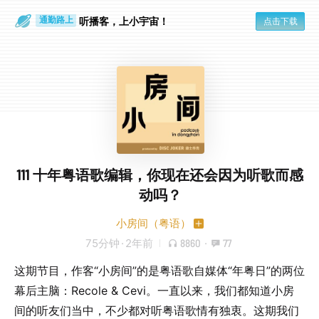
听播客，上小宇宙！
点击下载
通勤路上
眼睛好累
111 十年粤语歌编辑，你现在还会因为听歌而感
动吗？
小房间（粤语）
75分钟
·
2年前
8860
·
77
这期节目，作客“小房间”的是粤语歌自媒体“年粤日”的两位
幕后主脑：Recole & Cevi。一直以来，我们都知道小房
间的听友们当中，不少都对听粤语歌情有独衷。这期我们