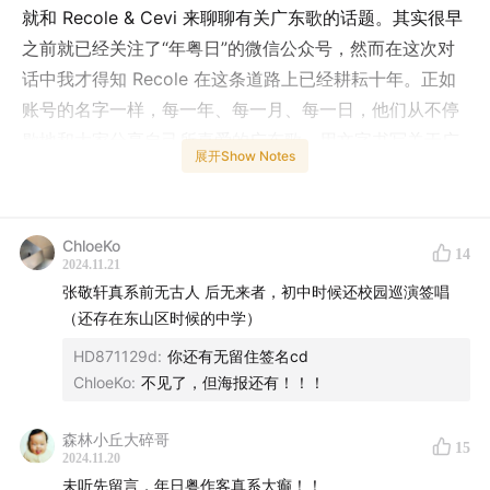
就和 Recole & Cevi 来聊聊有关广东歌的话题。其实很早
之前就已经关注了“年粤日”的微信公众号，然而在这次对
话中我才得知 Recole 在这条道路上已经耕耘十年。正如
账号的名字一样，每一年、每一月、每一日，他们从不停
歇地和大家分享自己所喜爱的广东歌，用文字书写关于广
展开Show Notes
东歌的“现在进行时”。
我们和 Recole 及 Cevi 从少年时代的音乐启蒙开始聊
ChloeKo
起，也谈到了“年粤日”诞生前所走过的一小段冤枉路。对
14
2024.11.21
于广东歌，我们似乎过于习惯回味她的光辉过往，而这次
张敬轩真系前无古人 后无来者，初中时候还校园巡演签唱
我们更希望探索她的现在式，甚至是将来时。
（还存在东山区时候的中学）
HD871129d
:
你还有无留住签名cd
ChloeKo
:
不见了，但海报还有！！！
森林小丘大碎哥
15
2024.11.20
未听先留言，年日粤作客真系大癫！！