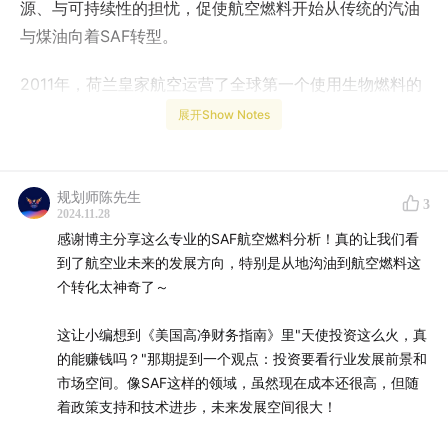
源、与可持续性的担忧，促使航空燃料开始从传统的汽油
与煤油向着SAF转型。
2011年，荷兰皇家航空运营了全球第一个使用生物燃料的
商业航班。根据国际航空运输协会的数据，截止2022年
展开Show Notes
底，全球已经有超过45万架次的商业航班使用SAF。
不过，随着人类文明在面临全环境议题时摸索出了SAF道
规划师陈先生
3
路，我们在现实生活中感知到的却是，SAF与大规模的日
2024.11.28
感谢博主分享这么专业的SAF航空燃料分析！真的让我们看
常应用之间仍存在一段距离，这是为什么？
到了航空业未来的发展方向，特别是从地沟油到航空燃料这
个转化太神奇了～
本期投资笔记，我们邀请到纪源资本高级投资经理吕一
然，一次性解读当下SAF行业的需求、技术、政策等现状
这让小编想到《美国高净财务指南》里"天使投资这么火，真
与趋势。
的能赚钱吗？"那期提到一个观点：投资要看行业发展前景和
市场空间。像SAF这样的领域，虽然现在成本还很高，但随
与传统航空燃料相比，SAF具有怎样的优势？
着政策支持和技术进步，未来发展空间很大！
SAF有哪些主流的合成路径？地沟油、淀粉、秸秆都有