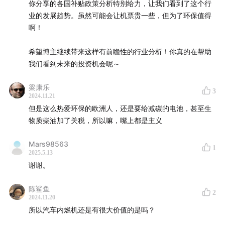
可能变成航空燃料？
你分享的各国补贴政策分析特别给力，让我们看到了这个行
SAF行业在全球呈现怎样的发展趋势？各国或将发布的
业的发展趋势。虽然可能会让机票贵一些，但为了环保值得
啊！
补贴政策如何？
对于普通消费者来说，SAF的应用会让航空出行变得昂
希望博主继续带来这样有前瞻性的行业分析！你真的在帮助
贵吗？
我们看到未来的投资机会呢～​​​​​​​​​​​​​​​​
梁康乐
3
-本期讲述者-
2024.11.21
但是这么热爱环保的欧洲人，还是要给减碳的电池，甚至生
吕一然，纪源资本高级投资经理
物质柴油加了关税，所以嘛，嘴上都是主义
Mars98563
1
2025.5.13
-互动方式-
谢谢。
微信添加小助手（cynmxzs）获取更多节目资讯
陈鲨鱼
2
2024.11.20
所以汽车内燃机还是有很大价值的是吗？
本节目由纪源资本出品，JustPod制作发行