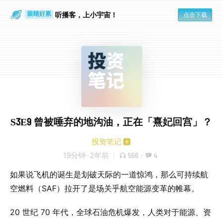
通勤路上
眼睛好累
听播客，上小宇宙！
点击下载
S3E9 曾被唾弃的地沟油，正在「熹妃回宫」？
投资笔记
19分钟
·
2年前
556
·
4
如果说飞机的诞生是划破天际的一道惊鸿，那么可持续航
空燃料（SAF）拉开了是场关乎航空能源变革的帷幕。
20 世纪 70 年代，全球石油危机爆发，人类对于能源、资