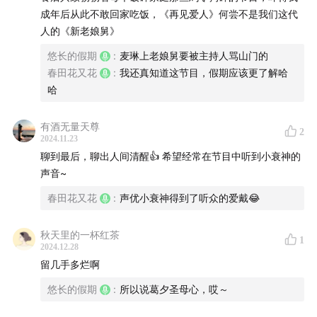
PS：今天《再见爱人》的更新你们追了没？还好我们在更
成年后从此不敢回家吃饭，《再见爱人》何尝不是我们这代
新前录完，不然大概要情绪更激烈，毕竟观察室嘉宾都要
人的《新老娘舅》
疯了，麦琳反反复复那句“这不是我想要的”也太让人窒息
悠长的假期
:
麦琳上老娘舅要被主持人骂山门的
了…
春田花又花
:
我还真知道这节目，假期应该更了解哈
哈
想知道大家都是如何看待婚姻、伴侣和亲密关系的，欢迎
留言给我们。
有酒无量天尊
2
2024.11.23
【本期主播】
聊到最后，聊出人间清醒👍 希望经常在节目中听到小衰神的
声音~
悠长假期
春田花又花
:
声优小衰神得到了听众的爱戴😂
春田花花
秋天里的一杯红茶
1
2024.12.28
【本期嘉宾】
留几手多烂啊
小衰神
悠长的假期
:
所以说葛夕圣母心，哎～