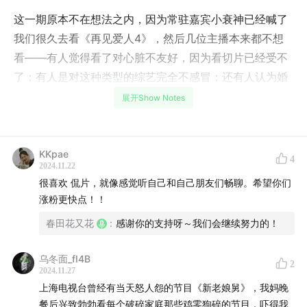
这一期原本不在想法之内，因为常驻嘉宾小衰神已经喊了
我们很久去看《再见爱人4》，然后几位主播本来都不想
看——有人觉得看了对心脏不友好，因为看切片已经受不
了；有人是对这种类型的综艺完全不感冒；还有人认为婚
姻是两个人之间的事情，怎么可能靠一档节目来解决呢？
展开Show Notes
补课之后，主播们依然想法各异。如今“麦学”成为网络焦
点，大火出圈，网友们群情激愤吵翻了天，嘉宾们则是心
KKpae
4
理学社会学人际关系齐上阵，各路新词和解读也大把涌
2024.11.22
很喜欢 侃片，就像感觉听自己和自己朋友们畅聊。希望你们
现。但归根到底，我们对“婚姻”这个东西是不是看得有点
涨粉更快点！！
太重了？拥有它就能够一劳永逸吗？它能满足我们一切需
春田花又花
:
感谢你的支持呀～我们会继续努力的！
求，承载我们生命中所有喜怒悲欢吗？显然答案都是否定
的。那么，是否它压根就不应该担负起这么多的期待呢？
乌冬面_fI4B
2
2024.11.27
最终我们只能总结出八个大字：宽容他人，放过自己。
上海电视台曾经有当天怒人怨的节目《新老娘舅》，我妈晚
餐后兴致勃勃看每个破碎家庭那些鸡零狗碎的节目，吓得我