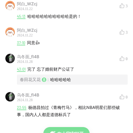
【节目干货】
阿白_WZcj
3
2024.11.22
03:10
当年杨子就是这样啊，我们甚至不觉得他是演的
45:13
哈哈哈哈哈哈哈哈哈哈是的！
05:50
关于杨子和他的加长悍马的故事，还有著名的游船
阿白_WZcj
3
2024.11.22
发布会
37:10
同意👍
09:00
杨子不惜演爹？黄圣依的死感总不会是人设吧…
乌冬面_fI4B
0
2024.11.28
14:30
“留几手”是典型的东北直男，绝对是色厉内荏
43:01
完了 忘了婚前财产公证了
春田花又花
:
哈哈哈哈哈
18:18
“葛夕超爱的”？看别人都觉得自己日子过得还行
23:05
18岁谁不爱流川枫呢，但38岁就不一定了
乌冬面_fI4B
0
2024.11.28
23:55
杨德昌拍过《青梅竹马》，相比NBA明星们那些破
29:15
我们人类都是要经过社会化训练的
事，国内人人都是道德标兵了
32:15
不客气地说，麦琳一直非常双标