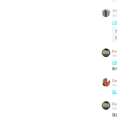
🎵
予
滥俗的
202
1:2
《明天
Ev
202
1:0
如
Da
202
08:
Ev
202
我