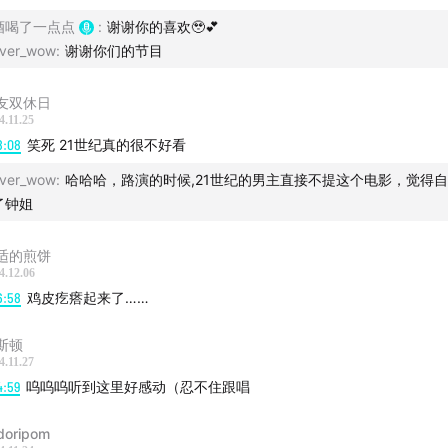
酒喝了一点点
:
谢谢你的喜欢🥹💕
ver_wow
:
谢谢你们的节目
友双休日
4.11.25
8:08
笑死 21世纪真的很不好看
ver_wow
:
哈哈哈，路演的时候,21世纪的男主直接不提这个电影，觉得
了钟姐
适的煎饼
4.12.06
6:58
鸡皮疙瘩起来了……
斯顿
4.11.27
4:59
呜呜呜听到这里好感动（忍不住跟唱
doripom