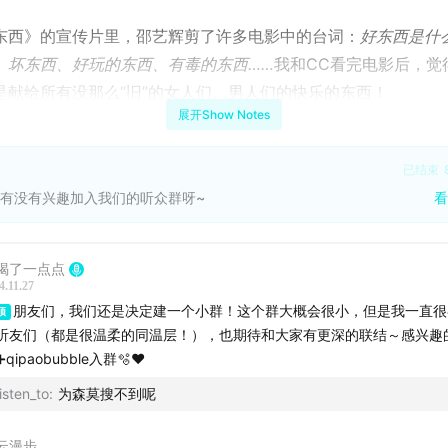
东西》的宣传片里，邵艺辉剪了许多电影中的台词：
好东西是什
、坏东西、好玩的东西、有毒的东西……
我和CC看完电影后，觉
是献给所有没那么“旧”的女人们、男人们的快乐的东西！
展开Show Notes
采访里这样说：好东西更侧重在女性视角上，现在的很多电影，
题材，一般是在故事的结尾成长了或者觉醒了。但是故事开头以
已结束
人呢？不文明的、落后的问题不用在讨论了，觉醒是一个起点，
有没有兴趣加入我们的听众群呀~
看
到什么样新的问题？作为观众，邵导说，她尝试拍电影，就是因
化产品没有办法满足她的需要，于是，这样一部《好东西》来了
喝了一点点
为创作者的我们也非常想知道，中国的电影应该走向哪个方向，
4.11.27
以走向哪个方向，我们作为这个时代的噪音，那些共振的回声在
朋友们，我们还是决定建一个小群！这个群大概会很小，但是我一直很
顶
听友们（都是很温柔的同温层！），也期待和大家有更深的联结～感兴趣
影里，有无数的细节值得我们讨论。不论是中间令我们无数次落
qipaobubble入群🫧❤️
家务的细致观察和温柔联想，还是精彩绝伦的饭桌戏让人惊掉下
isten_to
:
为森莫搜不到呢
小叶、铁梅三个女性角色如此自然地活着本身……本期，让我们
样的好东西能让我们所有人都为此激动！
云漫步