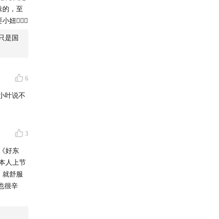
味的，至
🏻‍♀️
，只是国
6
小叶说不
3
《好东
本人上节
，就舒服
也很辛