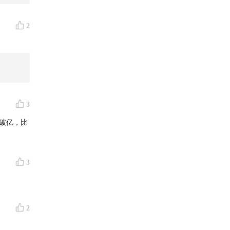
2
3
破亿，比
3
2