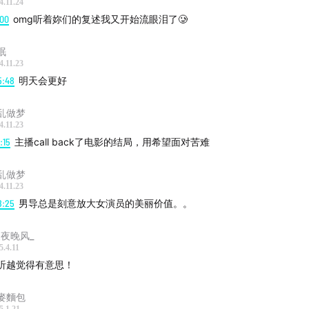
4.11.24
:00
omg听着妳们的复述我又开始流眼泪了🥲
眠
4.11.23
5:48
明天会更好
乱做梦
4.11.23
3:15
主播call back了电影的结局，用希望面对苦难
乱做梦
4.11.23
8:25
男导总是刻意放大女演员的美丽价值。。
夏夜晚风_
5.4.11
听越觉得有意思！
麥麵包