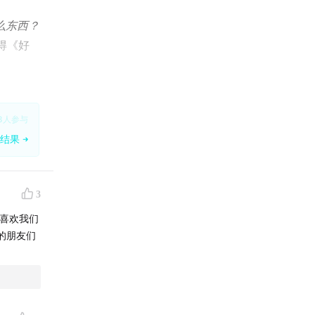
么东西？
得《好
尤其是一
及是比较
8
人参与
那接下来
结果
为现有的
。这些问
3
女性主义
哪？
喜欢我们
的朋友们
泪的，对
巴，还是
聊聊到底