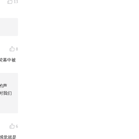
13
8
荧幕中被
的声
时我们
6
，感觉就是