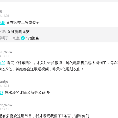
警
歌伴奏
4.11.29
5:15
💧在公交上哭成傻子
会更好》2022年春夏人们在街头的版本
予警
:
又被狗狗逗笑
酒喝了一点点
:
抱抱🫂
er_wow
4.12.15
9:00
看完《好东西》，才关注钟姐微博，她的电影售后也太周到了，每次
4亿,5亿，钟姐都会送歌送视频，昨天6亿啦朋友们！
antje
4.11.24
27
热水澡的比喻又新奇又贴切~
er_wow
4.12.15
是有多喜欢这期节目，我才发现我留了7条言，谢谢你们