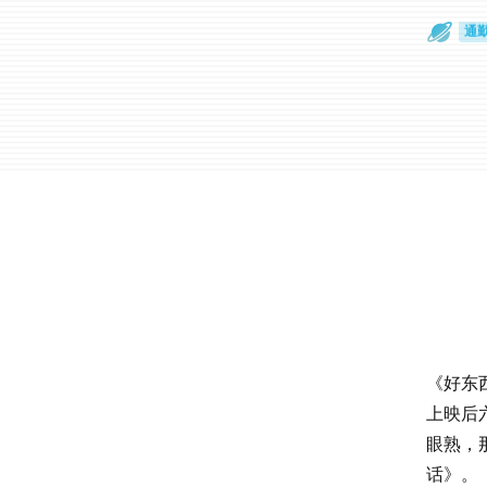
散
通
《好东
上映后
眼熟，
话》。