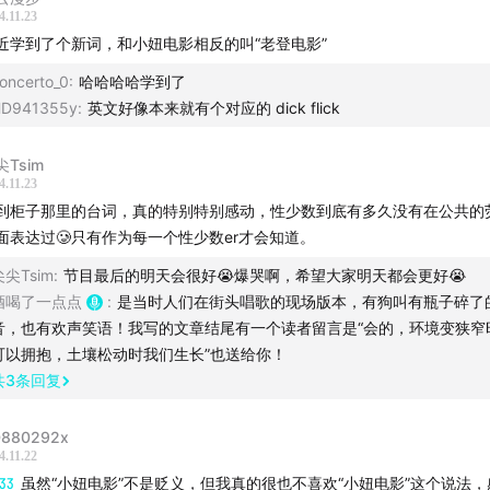
4.11.23
播：
近学到了个新词，和小妞电影相反的叫“老登电影”
oncerto_0
:
哈哈哈哈学到了
毛
D941355y
:
英文好像本来就有个对应的 dick flick
尖Tsim
4.11.23
完《好东西》当下我们的直觉感受
到柜子那里的台词，真的特别特别感动，性少数到底有多久没有在公共的
面表达过🥲只有作为每一个性少数er才会知道。
演对于上海的创伤，以及生活在上海的年轻人的一种回应
尖尖Tsim
:
节目最后的明天会很好😭爆哭啊，希望大家明天都会更好😭
酒喝了一点点
:
是当时人们在街头唱歌的现场版本，有狗叫有瓶子碎了
人们的拥抱：茉莉、小叶、铁梅，是世界上最好的三个女宝
音，也有欢声笑语！我写的文章结尾有一个读者留言是“会的，环境变狭窄
可以拥抱，土壤松动时我们生长”也送给你！
性的亲密时刻，一种来自我们生命直觉的呈现
共
3
条回复
么才能让我们不恐婚恐育——真正的GENZ是什么样的
880292x
4.11.22
影里的男小孩：坏女配的反转、同乡情节的嘲弄
:33
虽然“小妞电影”不是贬义，但我真的很也不喜欢“小妞电影”这个说法