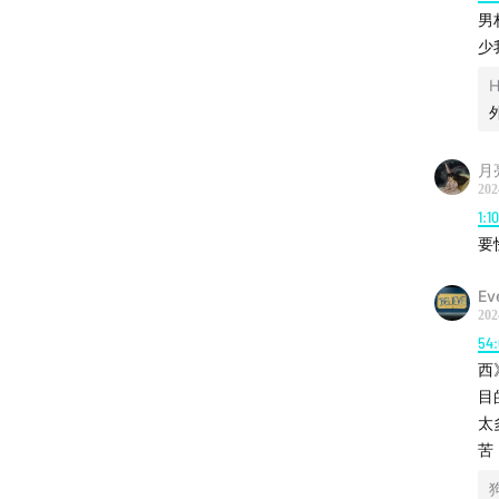
男
42:10
邵
少
59:31
我
H
01:05:15
月
01:11:10
202
1:1
📝文中
要
电影《
Ev
202
54
女性脱
西
目
Kong
太
苦
BIE