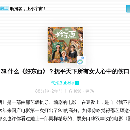
步时
勤路上
听播客，上小宇宙！
39.什么《好东西》？抚平天下所有女人心中的伤口
气泡Bubble
88分钟
·
2年前
1898
·
74
西》是一部由邵艺辉执导、编剧的电影，在豆瓣上，是自《我不
六年来国产电影第一次打出了9.1的高分。如果你略觉得邵艺辉这
那么也许你看过她上一部同样精彩的、票房口碑双丰收的电影《