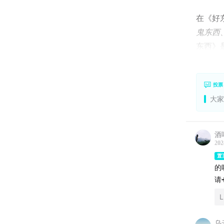
在《好
鬼东西
东西》
邵导在
些女性
投票
觉醒的
大家
还会遇
许多文
酒
题，作
202
表达可
置
的
这部电
请➕
于女性
L
小孩、
是什么
乌