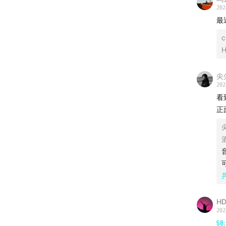
202
本期主
最
c
cc、狗
H
🫧🫧
尖
202
02:19
看
看
正
10:16
导
19:15
女
27:38
女
31:06
什
HD
202
37:00
电
58