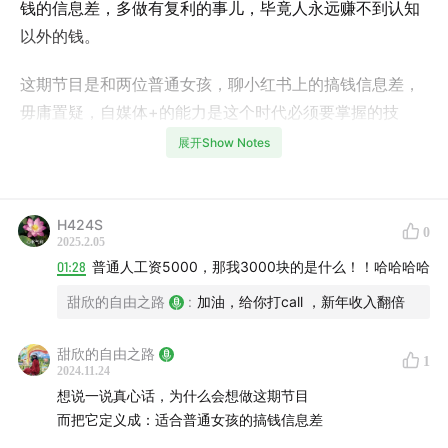
钱的信息差，多做有复利的事儿，毕竟人永远赚不到认知
以外的钱。
这期节目是和两位普通女孩，聊小红书上的搞钱信息差，
毋庸置疑，自媒体+的能力是这个时代必须要掌握的技
能！
展开Show Notes
很多人都说现在是存量时代，流量越来越贵，也不太适合
创业瞎折腾，反而在这些不确定的环境中，却依然还有普
H424S
0
通人选择逆流而上。
2025.2.05
01:28
普通人工资5000，那我3000块的是什么！！哈哈哈哈
先说一下背景
甜欣的自由之路
:
加油，给你打call ，新年收入翻倍
苏拉：她是真野美学联合创始人、静物摄影导师、知名
甜欣的自由之路
1
品牌合作摄影师。为爱情从湖北远嫁到大连，现生活在
2024.11.24
四五线小县城里，一待就是五年！从无朋友、无社交、
想说一说真心话，为什么会想做这期节目
而把它定义成：适合普通女孩的搞钱信息差
无勇气迈出舒适圈，用不到1年时间自我觉醒破茧成