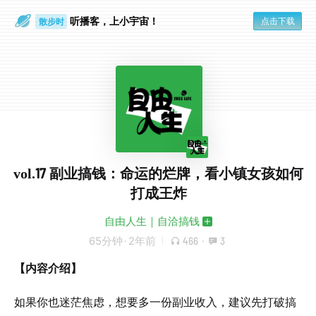
听播客，上小宇宙！
点击下载
散步时
通勤路上
vol.17 副业搞钱：命运的烂牌，看小镇女孩如何
打成王炸
自由人生｜自洽搞钱
65分钟
·
2年前
466
·
3
【内容介绍】
如果你也迷茫焦虑，想要多一份副业收入，建议先打破搞