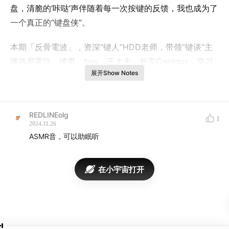
盘，清脆的‘咔哒’声伴随着每一次按键的反馈，我也成为了
一个真正的“键盘侠”。
本期「反骨電波」，资深“键人”HDD老师，带领“键谈”主
播路易零玖、渣男、boy、王大夫，外宾Coolguy，学习
展开Show Notes
客制化机械键盘知识，探索客制化机械键盘魅力，帮助大
家选购出一款适合自己的机械键盘。
Song list：
REDLINEolg
1
2024.11.26
ASMR音，可以助眠听
1. 国分友里恵 - Just A Joke
2. APOKI - Space
在小宇宙打开
3. 法老,小精灵 - ONLY ONE
4. BOSSFIRST领导先走乐队 - 我从小就不被人喜欢