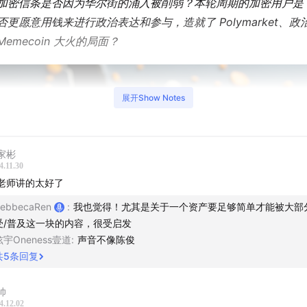
加密信条是否因为华尔街的涌入被削弱？本轮周期的加密用户是
否更愿意用钱来进行政治表达和参与，造就了 Polymarket、政
Memecoin 大火的局面？
展开Show Notes
家彬
4.11.30
老师讲的太好了
ebbecaRen
:
我也觉得！尤其是关于一个资产要足够简单才能被大部
受/普及这一块的内容，很受启发
炫宇Oneness壹道
:
声音不像陈俊
共
5
条回复
帅
4.12.02