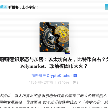
听播客，上小宇宙！
勤路上
睛好累
1 | 聊聊意识形态与加密：以太坊向左，比特币向右？
Polymarket、政治模因币大火？
加密厨房 CryptoKitchen
115分钟
·
2年前
1044
·
9
比特币、以太坊背后的意识形态分歧是否塑造了两大公链截然不
同的发展路径，导致两者 如今此升彼降的状态？「去中心化」的