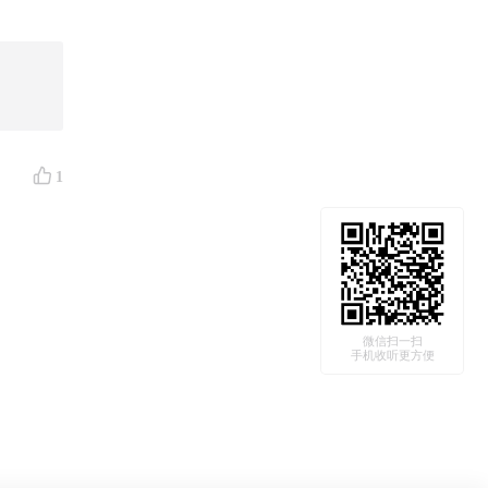
研究员
分享了
1
微信扫一扫
手机收听更方便