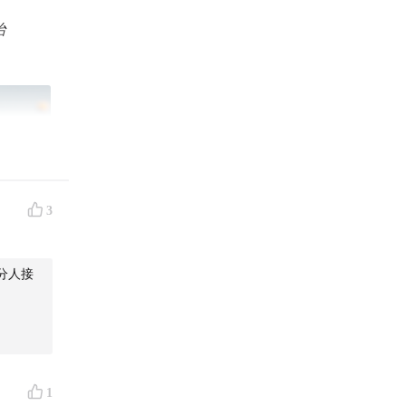
治
3
分人接
1