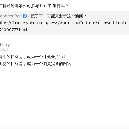
菲特通过哪家公司参与 btc 了 银行吗？
ebbecaRen
:
搜了下，可能来源于这个新闻：
ttps://finance.yahoo.com/news/warren-buffett-doesnt-own-bitcoin-
21000777.html
24 美国大选揭晓两周后，加密厨房两位主播和 Web3Caff 高级
ng
、香港区块链协会联合主席
陈序
就上述话题畅聊了两个小时，
harry
洞察和心得，欢迎收听加密厨房今年第 18 期播客节目！
5.6.29
特币的目标是，成为一个【健全货币】
太坊的目标是，成为一个图灵完备的网络