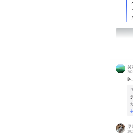
吴
202
陈
R
梁
202