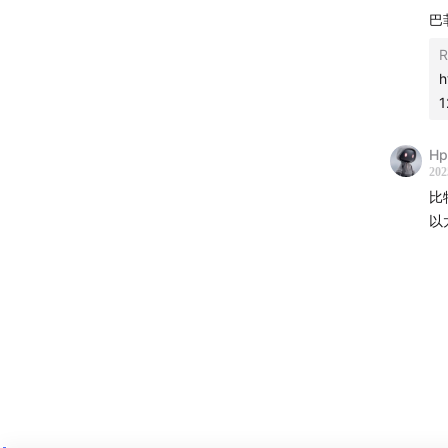
巴
R
h
1
在 20
Ningni
Hp
各自的
202
比
以