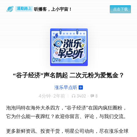
散步时
通勤路上
听播客，上小宇宙！
点击下载
“谷子经济”声名鹊起 二次元粉为爱氪金？
涨乐早点听
4分钟
·
2年前
3402
·
8
泡泡玛特在海外大杀四方，“谷子经济”在国内疯狂圈粉，
它为什么能一夜蹿红？欢迎你留言、评论，与我们交流。
更多新鲜资讯、投资干货，明星公司动向，尽在涨乐全球