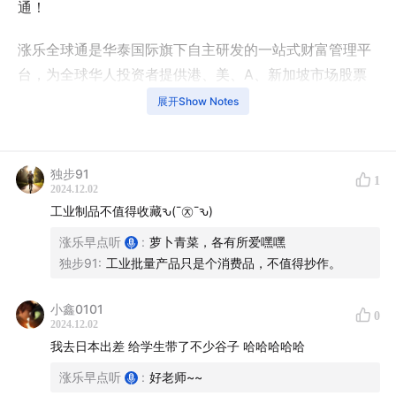
通！
涨乐全球通是华泰国际旗下自主研发的一站式财富管理平
台，为全球华人投资者提供港、美、A、新加坡市场股票
交易、公募基金、ETF、保险、智能投顾等多元化金融产
展开Show Notes
品及服务。
本节目由华泰国际涨乐全球通出品，应财智云
独步91
1
（Yiwealth）制作发行
2024.12.02
工业制品不值得收藏ԅ(¯㉨¯ԅ)
本资料内容及其资料并不构成任何华泰金融控股(香港)有
涨乐早点听
:
萝卜青菜，各有所爱嘿嘿
限公司为售卖任何证券、产品或投资作出招揽、提出要
独步91
:
工业批量产品只是个消费品，不值得抄作。
约、意见或推荐，或对任何证劵、产品或投资的收益或是
否合适提供法律、税务、会计、投资意见或服务。阁下应
小鑫0101
0
2024.12.02
审慎评估及评定任何投资的效益及风险，如有疑问，阁下
我去日本出差 给学生带了不少谷子 哈哈哈哈哈
应就此咨询专业顾问。准投资者应进行所须或适当的独立
涨乐早点听
:
好老师~~
调查，包括评估所涉及的投资风险。本资料仅为香港特别