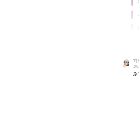
可
202
刷