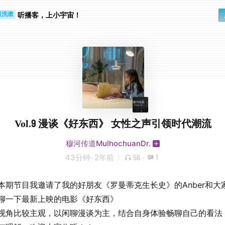
听播客，上小宇宙！
晨洗漱
步时
Vol.9 漫谈《好东西》 女性之声引领时代潮流
穆河传道MulhochuanDr.
43分钟
·
2年前
56
·
1
本期节目我邀请了我的好朋友《罗曼蒂克生长史》的Anber和大
聊一下最新上映的电影《好东西》
视角比较主观，以闲聊漫谈为主，结合自身体验畅聊自己的看法