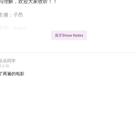
与理解，欢迎大家收听！！
主播：子昂
嘉宾：Anber
展开Show Notes
片头曲：THE BOOTLEGS靴腿乐队 - 小孩儿
片尾曲：钟楚曦-滥俗的歌
乐乐同学
子昂豆瓣:cza2110453683
5.1.16
了两遍的电影