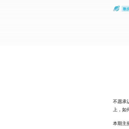
散
通
不愿承
上，如
本期主