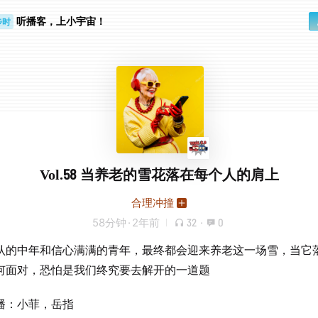
听播客，上小宇宙！
步时
勤路上
Vol.58 当养老的雪花落在每个人的肩上
合理冲撞
58分钟
·
2年前
32
·
0
认的中年和信心满满的青年，最终都会迎来养老这一场雪，当它
何面对，恐怕是我们终究要去解开的一道题
播：小菲，岳指