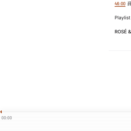
46:00
薛
Playlis
ROSÉ 
00:00