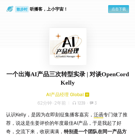
听播客，上小宇宙！
点击下载
散步时
通勤路上
一个出海AI产品三次转型实录 | 对谈OpenCord
Kelly
AI产品经理 Global
62分钟
·
2年前
1239
·
3
认识Kelly，是因为在即刻征集播客嘉宾，
泛函
专门做了推
荐，说这是生姜评价的年度最佳AI产品，于是我起了好
奇，交流下来，收获满满，
特别是一个团队在同一产品方