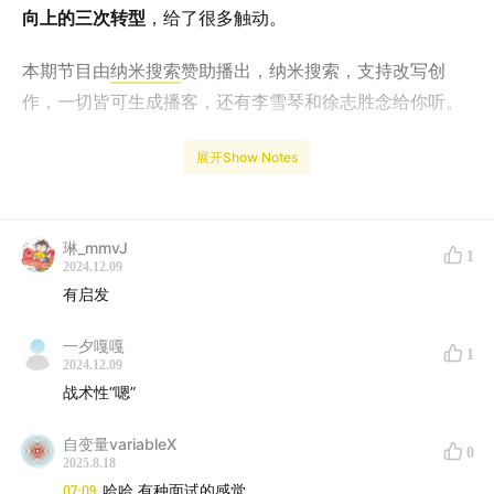
向上的三次转型
，给了很多触动。
本期节目由
纳米搜索
赞助播出，纳米搜索，支持改写创
作，一切皆可生成播客，还有李雪琴和徐志胜念给你听。
欢迎查看嘉宾公司的产品介绍：
OpenCord AI 产品介绍
展开Show Notes
TimeLine：
琳_mmvJ
1
Part 1: 个人背景与早期经历
2024.12.09
有启发
00:07
开场介绍
一夕嘎嘎
1
01:46
个人背景：美国计算机本科，硅谷大厂工作经历
2024.12.09
战术性“嗯”
03:20
在Paypal的工作经历与成长
自变量variableX
0
2025.8.18
07:47
来到新加坡的转折点
07:09
哈哈 有种面试的感觉