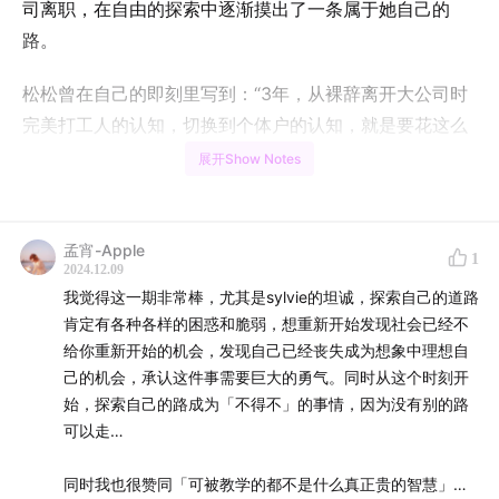
司离职，在自由的探索中逐渐摸出了一条属于她自己的
路。
松松曾在自己的即刻里写到：“3年，从裸辞离开大公司时
完美打工人的认知，切换到个体户的认知，就是要花这么
久。不太相信有人能快过这个时间，而且撑到这个转变时
展开Show Notes
间的人有很少”。这段话既激起了我的共鸣，又引起了我对
她裸辞3年来的好奇，于是发生了这场对话。
孟宵-Apple
1
2024.12.09
我觉得这一期非常棒，尤其是sylvie的坦诚，探索自己的道路
肯定有各种各样的困惑和脆弱，想重新开始发现社会已经不
给你重新开始的机会，发现自己已经丧失成为想象中理想自
己的机会，承认这件事需要巨大的勇气。同时从这个时刻开
始，探索自己的路成为「不得不」的事情，因为没有别的路
可以走…
同时我也很赞同「可被教学的都不是什么真正贵的智慧」，