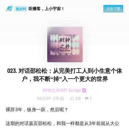
听播客，上小宇宙！
点击下载
散步时
通勤路上
023. 对话邵松松：从完美打工人到小生意个体
户，我不断“掉”入一个更大的世界
时钟之外Off Script
86分钟
·
2年前
219
·
7
裸辞3年，纵身一跃，然后呢？
这期的对话嘉宾邵松松，和我一样都是从3年前就从大公