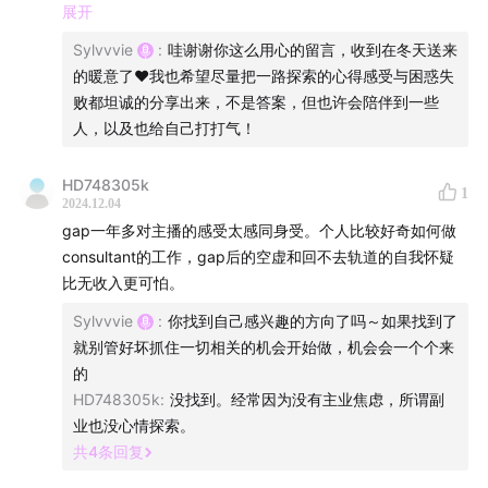
因为每个人的热情、个性、家庭关系、精力、健康都不一
展开
样，如何把他人的经验化成自己的利剑，才是真正困难的地
Sylvvvie
:
哇谢谢你这么用心的留言，收到在冬天送来
方。
的暖意了❤️我也希望尽量把一路探索的心得感受与困惑失
败都坦诚的分享出来，不是答案，但也许会陪伴到一些
最后，有一个人曾经告诉我「要让自己的生活尽可能地发生
人，以及也给自己打打气！
各种机缘巧合」，的确在探索自己的阶段，这个方法是有用
对话的后半部分我们针对「自我探索的答案究竟如何找
的，这也跟主播们说的把自己的生活安排满有异曲同工之
寻」展开了讨论，我如实袒露了在这段过程中遇到的迷茫
HD748305k
1
处。最后，祝冬天好。谢谢主播sylvie和松松带来的这期播
2024.12.04
与不适。这部分可能过于真诚，有些放飞，没按照既定的
客。给你们买杯咖啡☕️
gap一年多对主播的感受太感同身受。个人比较好奇如何做
大纲行驶，但决定还是保留，我想如果有更多人的讨论，
consultant的工作，gap后的空虚和回不去轨道的自我怀疑
是不是可以让黑暗变得没那么模糊？
比无收入更可怕。
Sylvvvie
:
你找到自己感兴趣的方向了吗～如果找到了
让冰山下的思考也可以露出水面，让脆弱可以被包容，失
就别管好坏抓住一切相关的机会开始做，机会会一个个来
败可以被接受，世界不需要总是明媚的，但这才是真实世
的
界。
HD748305k
:
没找到。经常因为没有主业焦虑，所谓副
业也没心情探索。
-
共
4
条回复