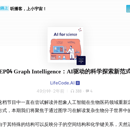
步时
勤路上
听播客，上小宇宙！
EP04 Graph Intelligence：AI驱动的科学探索新范
LifeCode.AI
49分钟
·
2年前
388
·
4
这档节目中一直在尝试解读并想象人工智能在生物医药领域重新
方式，本期我们将聚焦于通过图学习在解读复杂生物分子世界中
由于其特殊的结构可以反映分子的空间结构和化学键关系，天然