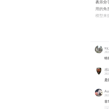
表示分
用的角
模型来
如果你
AI f
听前提
sy
背景的
202
特
学习概
感
【嘉宾
202
是
Cami
Au
研究方向：
202
非
【主要