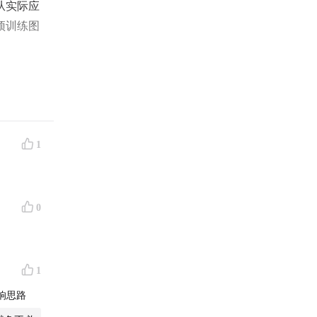
从实际应
预训练图
的一些在
生物计算
1
一些图
0
1
响思路