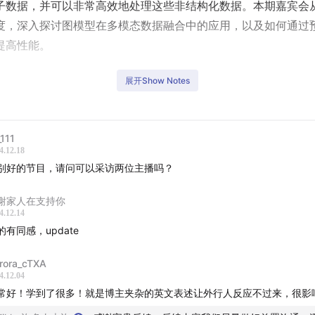
子数据，并可以非常高效地处理这些非结构化数据。本期嘉宾会
度，深入探讨图模型在多模态数据融合中的应用，以及如何通过
提高性能。
想要进一步了解图模型或AI4Science，可以下滑参考嘉宾推荐
展开Show Notes
or science领域值得关注的研究人员和项目。
醒：
本期会有大量模型及数据相关英文名称，有一定机器学习或
_111
知识的话听起来会比较轻松，也可以参考下面shownotes中对于
4.12.18
别好的节目，请问可以采访两位主播吗？
念的简单介绍
谢家人在支持你
介绍】
4.12.14
的有同感，update
lle, 香港中文大学CS PHD博士在读
rora_cTXA
AI4Science and Graph Learning
4.12.04
常好！学到了很多！就是博主夹杂的英文表述让外行人反应不过来，很影
话题】