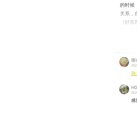
的时候
关系，
《好东
士，他
关于这
-时间线
哪
202
3:06
不
39:
9:50
为
HD
202
16:00
我
感
17:00
课
17:40
人