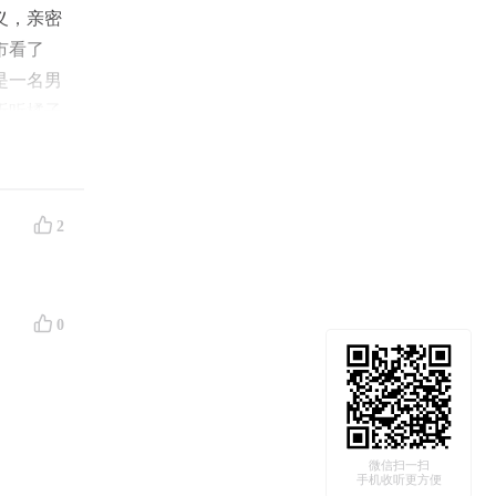
义，亲密
市看了
是一名男
听听橘子
2
0
微信扫一扫
手机收听更方便