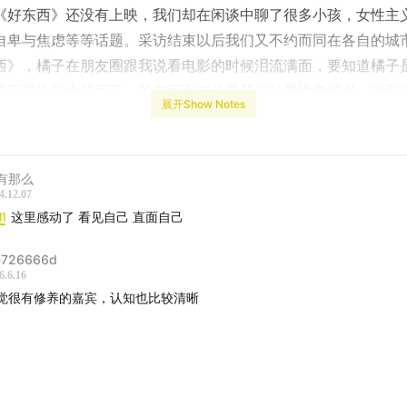
《好东西》还没有上映，我们却在闲谈中聊了很多小孩，女性主
自卑与焦虑等等话题。采访结束以后我们又不约而同在各自的城
西》，橘子在朋友圈跟我说看电影的时候泪流满面，要知道橘子
是不是走得太前面了，单方面宣布你是我们的男性觉醒者。欢迎
展开Show Notes
些问题的看法。
-
有那么
4.12.07
确定自己喜欢什么，但比较确定喜欢小孩
11
这里感动了 看见自己 直面自己
什么很多人长大了，还被父母困扰？
726666d
6.6.16
是怎么学会接受尴尬的
觉很有修养的嘉宾，认知也比较清晰
题分离，更轻松
与人的轻链接，比如夫妻分房睡