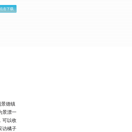
点击下载
到景德镇
为景漂一
，可以收
采访橘子