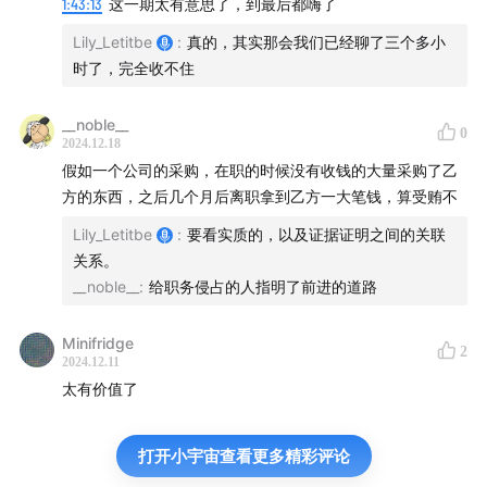
1:43:13
这一期太有意思了，到最后都嗨了
01:36:30
保持沉默，可能是最好的选择
Lily_Letitbe
:
真的，其实那会我们已经聊了三个多小
01:37:06
作为律师，最怕客户到处发言
时了，完全收不住
01:39:05
没有人有义务自证清白
__noble__
0
2024.12.18
01:41:00
杨植麟的回应---最好的回应可能是不回应
假如一个公司的采购，在职的时候没有收钱的大量采购了乙
方的东西，之后几个月后离职拿到乙方一大笔钱，算受贿不
01:43:04
庄老师辣评杨植麟的回应：“同学，你谁啊？”
Lily_Letitbe
:
要看实质的，以及证据证明之间的关联
关系。
01:45:14
杨植麟视角：不认可我创业的投资人 vs 支持我的
__noble__
:
给职务侵占的人指明了前进的道路
创业伙伴
Minifridge
01:46:57
后续事件发展推演
2
2024.12.11
太有价值了
01:49:33
朱老板要求张予彤退股权，到底是退给谁？
01:52:55
当初的分拆决议有没有效，可能也要打个问号
打开小宇宙查看更多精彩评论