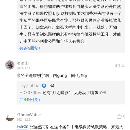
的业绩奖励，也取消了。而小红书，据传在最近一轮卖老
律的困境。很想知道两位律师各自是实证法学派还是自然
股交易中估值170亿美金，而金沙江是在天使轮中投资的
法学派？如果按照 Lily 这样刻板要求那些潮头的没有一个
小红书，之后也有继续跟投，朱啸虎在之前的媒体采访中
字负面的那些巨头民营企业，那些财阀民营企业够枪毙几
也表示过小红书是金沙江目前最赚钱的项目。张予彤作为
十回了。却拿来打击象张这样的小虾米。一鲸落，万物
此项目的主导投资人，对应的潜在业绩奖励，可能也是笔
生，只有限制朱那样的老登把法律当做双标的工具，才能
巨款。
让中国的小创业公司和年轻人有机会
共
9
条回复
杨植麟也对此事作了回应，表明其从循环离开并创立月之
暗面事宜取得了循环董事会所有董事的同意，也完成了离
浪浪山
11
2024.12.11
开循环的所有必要程序。而张予彤是杨植麟为了补充团队
念的全是错别字啊，内gang，同仇敌qi
的业务、战略、融资能力而邀请加入月之暗面的联合创始
Lily_Letitbe
:
😭
人，作为张予彤为公司工作的对价，授予了张予彤股份，
HD73709v
:
还有“月之暗影”，太激动了嘴瓢了🤣
按照多年兑现，兑现条件是持续性为公司提供多年的服务
共
4
条回复
及产出业绩。
-ThreeWater-
目前媒体采访、报道、猜测和分析都很多，但基础的信息
5
2024.12.11
来源，大部分还是朱啸虎在采访中提供的信息，杨植麟的
1:40:30
张当然可以在这个案件中继续保持缄默策略，来最大