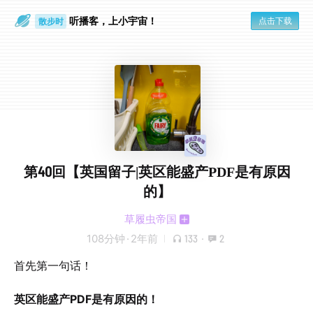
听播客，上小宇宙！
点击下载
散步时
通勤路上
第40回【英国留子|英区能盛产PDF是有原因
的】
草履虫帝国
108分钟
·
2年前
133
·
2
首先第一句话！
英区能盛产PDF是有原因的！