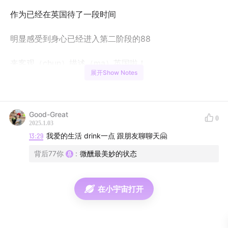
作为已经在英国待了一段时间
明显感受到身心已经进入第二阶段的88
来客观（chun）描述（ma）英国啦！
展开Show Notes
Time Line：
又是一篇全篇骂（sorry~）
Good-Great
0
2025.1.03
BGM：
13:29
我爱的生活 drink一点 跟朋友聊聊天🤗
背后77你
:
微醺最美妙的状态
Hedwig's Theme
The Game is On
在小宇宙打开
黑夜降至