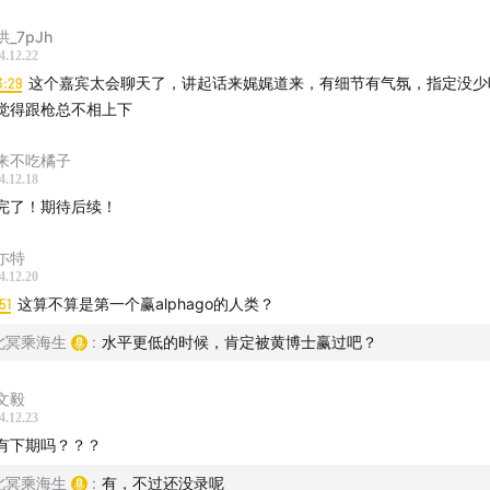
哄_7pJh
4.12.22
3:29
这个嘉宾太会聊天了，讲起话来娓娓道来，有细节有气氛，指定没少
觉得跟枪总不相上下
来不吃橘子
4.12.18
完了！期待后续！
尓特
4.12.20
51
这算不算是第一个赢alphago的人类？
北冥乘海生
:
水平更低的时候，肯定被黄博士赢过吧？
文毅
4.12.23
有下期吗？？？
北冥乘海生
:
有，不过还没录呢