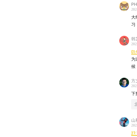
PH
202
大
习
韩
202
01:
为
候
方
202
下
山
202
27: