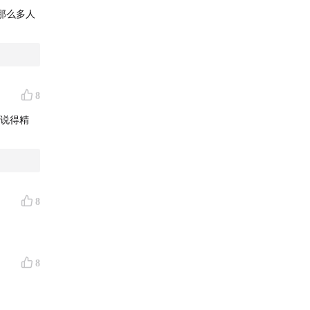
那么多人
8
人说得精
8
8