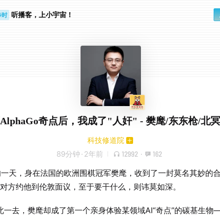
步时
听播客，上小宇宙！
勤路上
历AlphaGo奇点后，我成了"人奸" - 樊麾/东东枪/北
科技修道院
89分钟
·
2年前
12992
·
162
的一天，身在法国的欧洲围棋冠军樊麾，收到了一封莫名其妙的
il，对方约他到伦敦面议，至于要干什么，则讳莫如深。
此一去，樊麾却成了第一个亲身体验某领域AI“奇点”的碳基生物