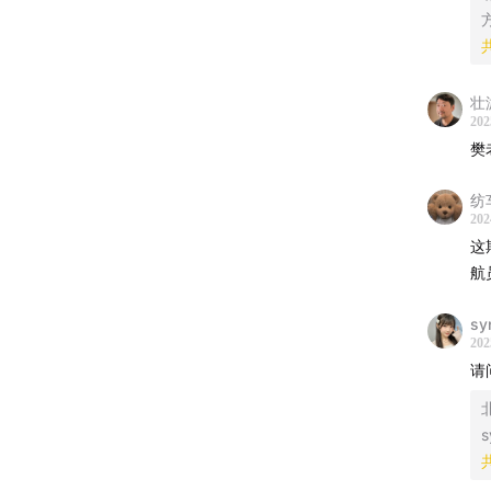
壮
202
樊
纺
202
这
航
sy
202
请
s