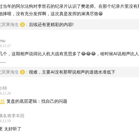
过当年的阿尔法狗对李世石的纪录片认识了樊老师。在那个纪录片里没有
他捧哏，没有充分发挥啊，这次真是发挥的淋漓尽致😁
北冥乘海生
:
后续还有更精彩的内容!
mu
4.12.17
几个，这期相声说得比人机大战有意思多了😂😂😂，啥时候AI说相声比
……
北冥乘海生
:
很难，主要AI没有那帮说相声的道德水准低下
尓特
4.12.20
1:33
复盘的底层逻辑：找自己的问题
满名将李丰田
4.12.19
更 太好听了