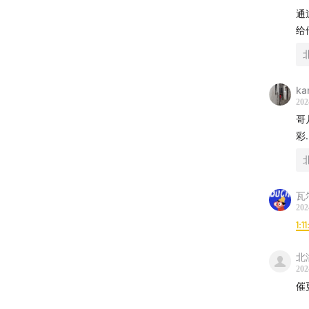
通
给
ka
202
哥
彩
瓦
202
1:1
北
202
催