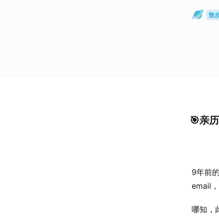
散
通
🎯亲
9年前
ema
哪知，