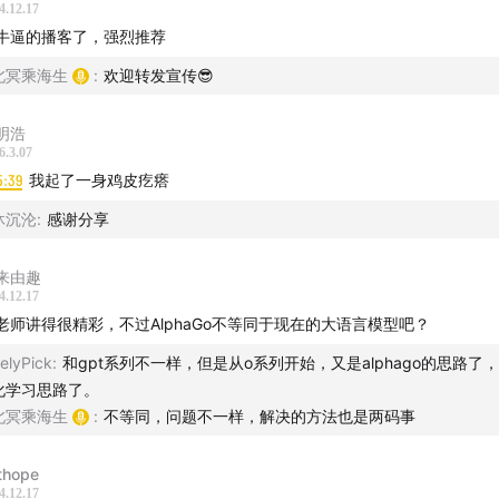
向生物领域，又如何拿下诺贝尔奖？这后面的精彩故事，实在太
4.12.17
几期陆续呈现给大家，请大家保持关注。
牛逼的播客了，强烈推荐
北冥乘海生
:
欢迎转发宣传😎
@东东枪，@北冥乘海生，交流群请加bmchsl
明浩
6.3.07
5:39
我起了一身鸡皮疙瘩
沐沉沦
:
感谢分享
来由趣
4.12.17
老师讲得很精彩，不过AlphaGo不等同于现在的大语言模型吧？
elyPick
:
和gpt系列不一样，但是从o系列开始，又是alphago的思路了
化学习思路了。
北冥乘海生
:
不等同，问题不一样，解决的方法也是两码事
fthope
4.12.17