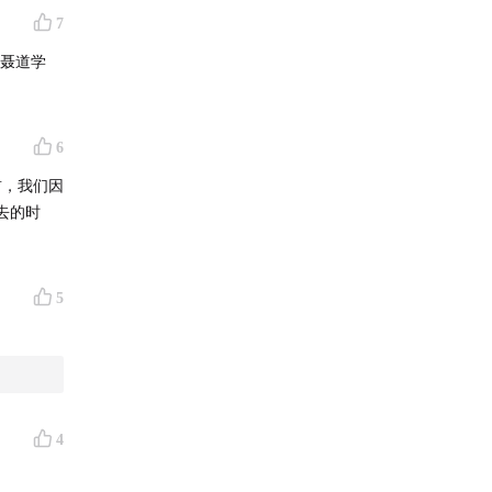
7
在聂道学
6
前，我们因
去的时
5
4