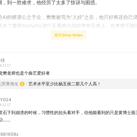
不屑，到一胜难求，他经历了太多了惊讶与困惑。
给AI的棋谱公之于众，樊麾被骂为“人奸”之后，他只好将还自己
托在了要跟AlphaGo进行五番棋大战的李世石身上。在李世石输
一刹那，作为裁判长的樊麾突然觉得自己瞬间漂浮起来，似乎时
展开Show Notes
..
段对樊麾来说刻骨铭心，对人类来说也值得记忆的历史。虽然从C
J雄
V都对他有过采访，但是用一个半小时的时间完整、细致地回顾那
4.12.17
觉樊老师也是个曲艺爱好者
AI往事，这期播客，还真是史上第一次。
北冥乘海生
:
艺术水平至少比杨五侯二那几个人高！
人来说，自然很难有机会体验一个AI产品从蠢萌陡然变成碾压人
但是从樊麾的讲述中，我们似乎又能感同身受。相比于钻研冷冰
Y024
4.12.17
，以这样的方式理解AI、接近AI，对我们人类来说，更多了几分
世石下到崩溃的时候，习惯性的抬头看对手，但他能看到的只是黄博士面
😑……
小时的深谈，其实才刚开了个头。人机大战以后，引发了无限波
展今后何去何从？学围棋是接近AI的捷径么？樊麾的老板和同时
981658z