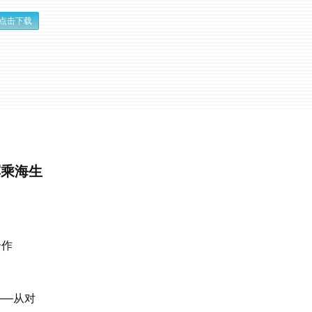
点击下载
冥乘海生
合作
——从对