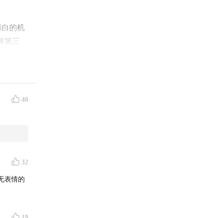
清白的机
掉第三
空在那一
NN到
40
段惊动全
类能力的
冰的代码
32
温情。
无表情的
澜——围
哈萨比斯
19