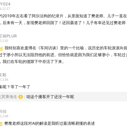
Y024
4.12.17
约2019年左右看了阿尔法狗的纪录片，从里面知道了樊老师。儿子一直
，后来有一天，发现樊老师回国了！还回聂道了！儿子有幸还见过樊老师
芷祷PLUR
5.1.02
46
我特别喜欢庞博在《车间访谈》里的一个比喻，说历史的车轮滚滚向
过于渺小所以无法阻挡他的前进。但恰恰就是因为我们足够渺小，车轮过
，我们在车轮的缝隙下中存活了下来。
文毅
5.3.04
集呢？等了一年了
北冥乘海生
:
咱这个播客开了还没一年呢
和佳
5.2.08
16
樊麾老师这段对Ai的解读是我听过最清晰易懂的表述