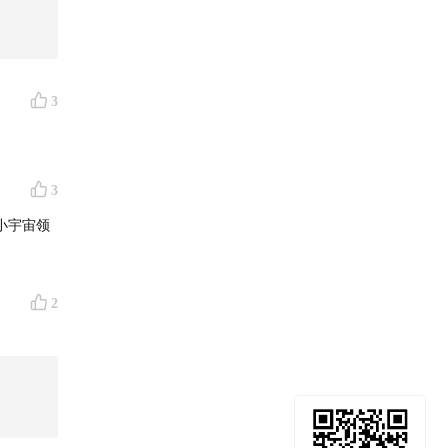
3
3
小宇宙领
2