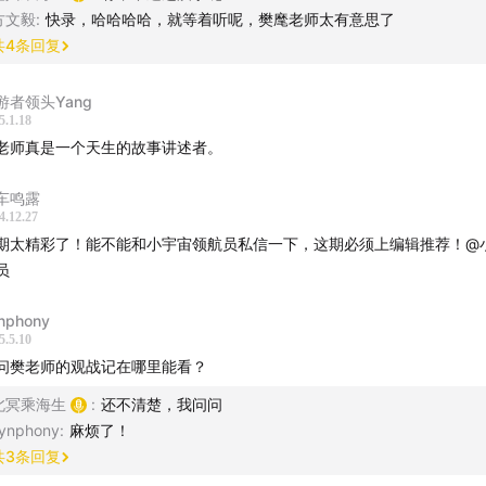
方文毅
:
快录，哈哈哈哈，就等着听呢，樊麾老师太有意思了
共
4
条回复
游者领头Yang
5.1.18
老师真是一个天生的故事讲述者。
车鸣露
4.12.27
期太精彩了！能不能和小宇宙领航员私信一下，这期必须上编辑推荐！@
员
nphony
5.5.10
问樊老师的观战记在哪里能看？
北冥乘海生
:
还不清楚，我问问
ynphony
:
麻烦了！
共
3
条回复