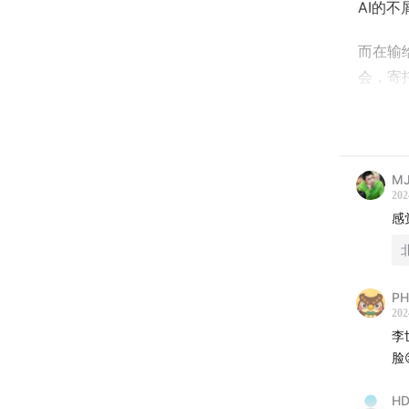
AI的
而在输
会，寄
局的那
刻凝固....
这是一
M
CCT
202
感
世界的
对普通
奇点。
PH
202
与算法
李
脸
一个半
棋的发
HD