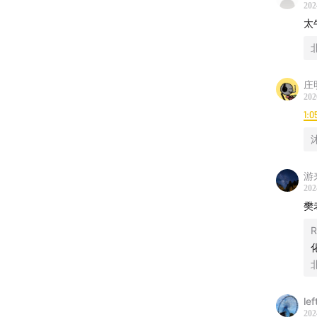
为何转
202
们将分
太
主播：
庄
202
1:0
游
202
樊
R
le
202