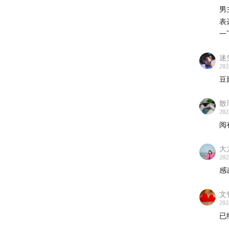
男
表
一
迷
202
豆
散
202
阅
大
202
感
文
202
已