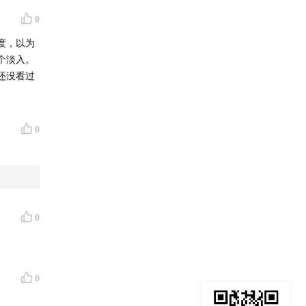
0
度，以为
个淡入。
还没看过
0
0
0