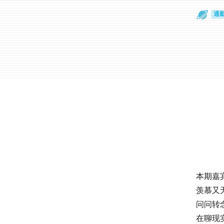
散
通
本期嘉
羡慕又
问问转
在聊现