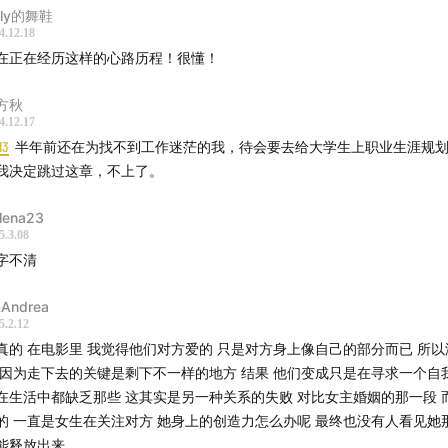
弃法律职业走上拍电影的“不归路”
lly的舞鞋
4.12.18
在正在经历这样的心路历程！很懂！
实选择中没有爽文剧本
方秋
现电影梦的路上踩遍了坑
4.12.17
13
半年前还在为找不到工作迷茫的我，待会要去给大学生上职业生涯规
洲年轻人为啥能一边打工一边追梦
我决定跳过这章，不上了。
变价值观是人生中最痛苦的时刻
lena23
5.3.08
学的孩子无法忠于自我
字不清
望源于价值观，欲望归于确定性
Andrea
5.2.12
真的 在电影里 我觉得他们对方爱的 只是对方身上像自己的部分而已 所
城市规划中守卫生活
 因为走下去的关键是剩下不一样的地方 结果 他们变成只是在寻求一个自
在生活中都缺乏那些 这其实是另一种关系的失败 对比女主婚姻的那一段 
迟满足诅咒：为了更成功压抑自己
的 一直是女生在关注对方 她身上的创造力怎么办呢 最终也没有人看见她
能释放出来