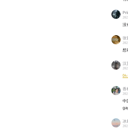
戏
Pr
37:20
好
202
没
40:10
为
张
45:15
女
202
想
48 :
汉
52:30
对
202
04
55:33
放
香
202
中
制作 
g
配乐 Max
冰
202