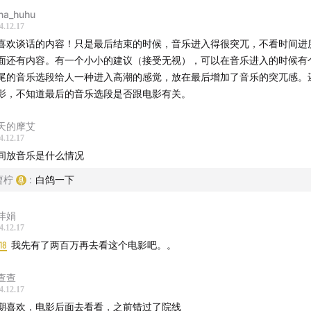
na_huhu
4.12.17
喜欢谈话的内容！只是最后结束的时候，音乐进入得很突兀，不看时间进
面还有内容。有一个小小的建议（接受无视），可以在音乐进入的时候有
尾的音乐选段给人一种进入高潮的感觉，放在最后增加了音乐的突兀感。
影，不知道最后的音乐选段是否跟电影有关。
天的摩艾
4.12.17
间放音乐是什么情况
曹柠
:
白鸽一下
沣娟
4.12.17
18
我先有了两百万再去看这个电影吧。。
查查
4.12.17
期喜欢，电影后面去看看，之前错过了院线