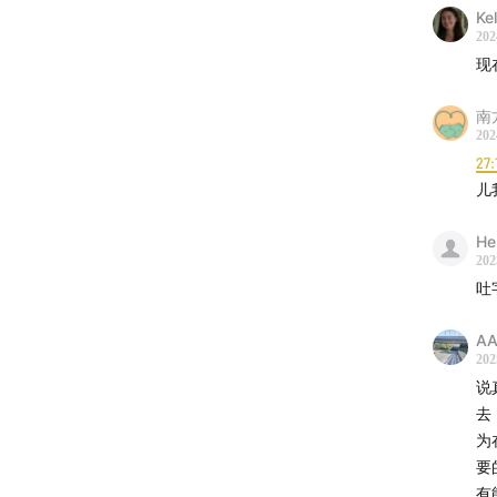
03:05
放
Ke
202
现
08:15
现
南
10:15
实
202
27:
13:15
欧
儿
17:13
转
He
202
21:30
留
吐
25:20
渴
AA
202
说
29:20
在
去
为
32:44
延
要
有
35:12