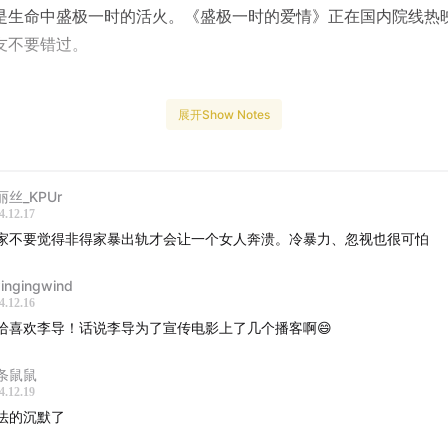
是生命中盛极一时的活火。《盛极一时的爱情》正在国内院线热
友不要错过。
展开Show Notes
】
丽丝_KPUr
演，代表作《盛极一时的爱情》
4.12.17
家不要觉得非得家暴出轨才会让一个女人奔溃。冷暴力、忽视也很可怕
ingingwind
4.12.16
哈喜欢李导！话说李导为了宣传电影上了几个播客啊😄
野之评主播、写作者
条鼠鼠
4.12.19
会听到】
法的沉默了