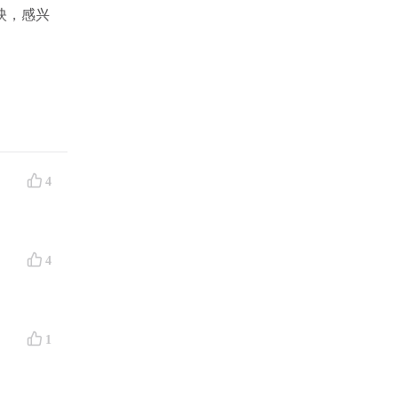
映，感兴
4
4
1