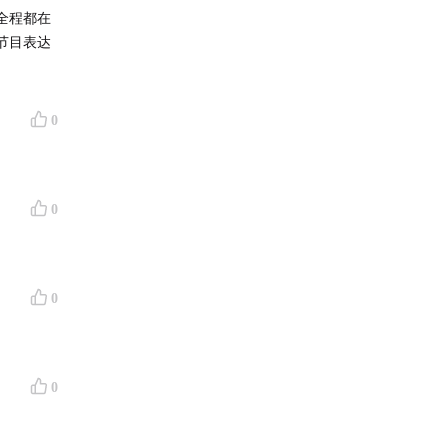
全程都在
节目表达
0
0
0
0