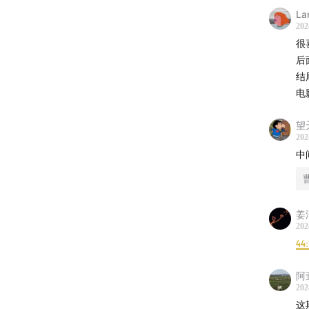
La
202
很
后
结
电
望
202
中
姜
202
44:
阿
202
这