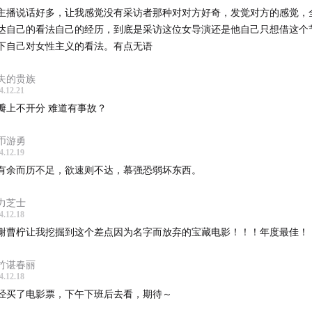
主播说话好多，让我感觉没有采访者那种对对方好奇，发觉对方的感觉，
达自己的看法自己的经历，到底是采访这位女导演还是他自己只想借这个
下自己对女性主义的看法。有点无语
失的贵族
4.12.21
瓣上不开分 难道有事故？
币游勇
4.12.19
有余而历不足，欲速则不达，慕强恐弱坏东西。
力芝士
4.12.18
谢曹柠让我挖掘到这个差点因为名字而放弃的宝藏电影！！！年度最佳！
竹谌春丽
4.12.18
经买了电影票，下午下班后去看，期待～