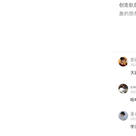
创造欲
趣的朋
【嘉宾
李冉
爱
青年导
202
大
sw
小野酱
202
哈
播客食
薯
202
【你将
学