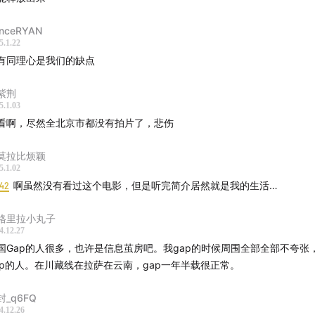
剧中即兴的疯感电影无法复刻
inceRYAN
的艺术是背对观众去创作
5.1.22
有同理心是我们的缺点
什么影视剧中都是双洁
紫荆
性主义不止一种模板
5.1.03
看啊，尽然全北京市都没有拍片了，悲伤
15 决定女性视角的是性别吗
莫拉比烦颖
比《坠落的审判》与《某种物质》
5.1.02
:42
啊虽然没有看过这个电影，但是听完简介居然就是我的生活…
弃退路才是勇敢的
格里拉小丸子
4.12.27
国Gap的人很多，也许是信息茧房吧。我gap的时候周围全部全部不夸张
曹福楼
ap的人。在川藏线在拉萨在云南，gap一年半载很正常。
 Richter - Whispers
封_q6FQ
4.12.26