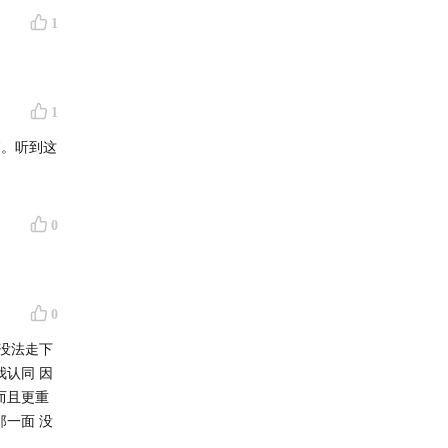
1
1
划。听到这
0
0
以没法走下
我认同 因
而且更重
那一面 没