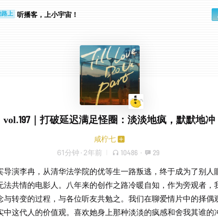
步时
勤路上
听播客，上小宇宙！
vol.197｜打破延迟满足怪圈：淡淡地疯，默默地冲
咸柠七
61分钟
·
2年前
10486
·
29
宾导演李冉，从清华法学院的优等生一路叛逃，终于成为了别人
无法共情的电影人。八年来的创作之路冷暖自知，作为旁观者，
念与转变的过程，与各位听友共勉之。我们在聊爱情片中的择偶
实中这代人的价值观。喜欢她身上那种淡淡的疯感和舍我其谁的