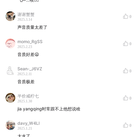
谢谢蟹蟹
0
2025.3.14
声音质量太差了
momo_RgSS
0
2025.2.23
嘉宾介绍
音质好差😦
贾扬清，Lepton AI 创始人 & CEO，ex-Facebook AI,
Sean-_J6VZ
0
Google Brain, 阿里云副总裁, 深度学习框架 Caffe 和
2025.2.11
ONNX 的创建者之一
音质极差
Andy Peng, AWS Bedrock 核心成员，Cloud Native
半价咸柠七
Computing Foundation (CNCF) Ambassador
0
2025.1.30
黄东旭，PingCAP 联合创始人兼 CTO，分布式数据库
jia yangqing时常跟不上他想说啥
TiDB 作者。
davy_W4Ll
OnBoard! 主持：Monica：美元VC投资人，前 AWS 硅
0
2025.1.21
谷团队+ AI 创业公司打工人，公众号M小姐研习录 (ID:
太水了