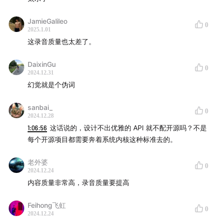
MissMStudy) 主理人 | 即刻：莫妮卡同学
JamieGalileo
0
我们都聊了什么
2025.1.01
这录音质量也太差了。
03:05
嘉宾自我介绍，最近关注到的 AI 相关产品：DSPy,
DaixinGu
快手可灵，Anthropic Artifacts
0
2024.12.31
幻觉就是个伪词
12:08
开发基于大模型的应用，为什么需要不一样的技术
栈？
sanbai_
0
2024.12.28
18:45
为什么上一波 AI 的API商业模式不work, 这一次
1:06:56
这话说的，设计不出优雅的 API 就不配开源吗？不是
Model as a service 的API业务会有什么异同？
每个开源项目都需要奔着系统内核这种标准去的。
25:26
过去一年，应用开发工具有哪些重要变化？未来更
老外婆
0
2024.12.24
复杂的应用还有哪些需求？
内容质量非常高，录音质量要提高
33:35
AutoGPT 启发了 RAG？Agent 的实际落地情况怎
Feihong飞虹
0
样？
2024.12.24