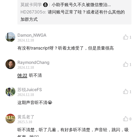
莫妮卡同学
:
小助手账号久不久被微信整治…
HD267305o
:
请问账号正常了哇？或者还有什么其他的
加群方式
Damon_NWGA
1
2024.12.18
有没有transcript呀？听着太难受了，但是质量很高
RaymondChang
1
2024.12.18
08:22
听不清
苏锐JuiceFS
1
2024.12.18
这期声音听不清😭
黄瓜老了
0
2025.5.10
听不清楚，听了几遍，有好多听不清楚，声音轻，跳闪，吸
气声…唉😮‍💨