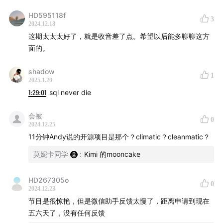
Dongxu 是我们的返厂嘉宾，开源数据库PingCAP的创始
HD595118f
人兼CTO，本次的的话题也是受到他的一条朋友圈启发：
3
2024.12.18
围绕AI的应用开发，会对整个软件开发范式，包括开发框
这期太太太好了，就是收音差了点。希望以后能多聊聊这方
架、数据存储和处理方式、观测性工程和质量体系等等，
面的。
带来怎样的变化？
shadow
1
2025.1.20
另一位返厂嘉宾也是绝对的大牛，Lepton AI 创始人 CEO
1:29:01
sql never die
贾扬清, 从 Google Brain 到 Facebook AI 到阿里巴巴，
作为 Caffee2, Pytorch 的核心元老，到创立Lepton AI，
会被
0
2024.12.25
致力打造 AI cloud，又看到整个AI开发生态有怎样的演
11分钟Andy说的开源项目是那个？climatic？cleanmatic？
进？有什么可以从上一代 AI infra 发展中可以参考的变与
莫妮卡同学
:
Kimi 的mooncake
不变？
这次讨论的话题需要一些技术基础知识，另外，嘉宾长期
HD267305o
0
2024.12.23
在海外工作生活，夹杂英文在所难免，不接受抱怨，欢迎
节目是很惊艳，但是微信助手反馈太慢了，距离申请到现在
评论区提出新的问题和观点。Enjoy!
五六天了，没有任何反馈