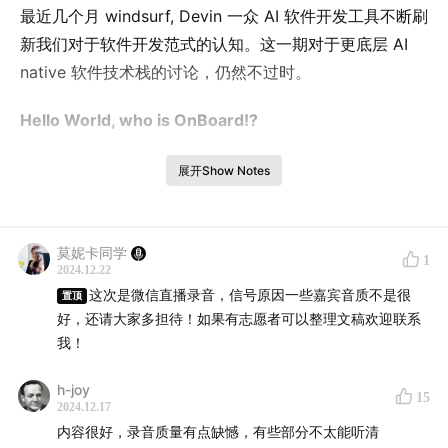
最近几个月 windsurf, Devin 一众 AI 软件开发工具不断刷
新我们对于软件开发范式的认知。这一期对于更底层 AI
native 软件技术栈的讨论，仍然不过时。
Hello World, who is OnBoard!?
随着 GPT, Claude 等大模型的出现和迅速演进，AI 应用
展开Show Notes
开发进入了全新的阶段。传统的软件开发流程正在被重新
审视，新的开发框架、数据存储方式和调试方法层出不
穷。这次的嘉宾，在软件技术栈的各个领域都可谓重磅。
莫妮卡同学
1
2024.12.22
这次是微信直播录音，信号原因一些嘉宾音质不是很
Andy Peng 是AWS 生成式AI核心产品 Bedrock 的核心成
置顶
好，还请大家多担待！如果有志愿者可以整理文稿欢迎联系
员，负责AWS上Anthropic 一系列重要 API 的同时，他也
我！
是 Linux Foundation 和 Cloud Native Computing
Foundation (CNCF) 的重要成员，从云计算、分布式系统
h-joy
15
2024.12.17
到AI 技术设施，都是绝对的一线专家。
内容很好，录音质量有点缺憾，有些部分不太能听清