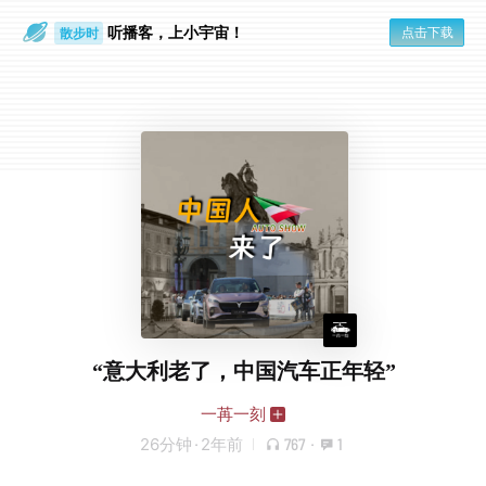
听播客，上小宇宙！
点击下载
散步时
通勤路上
“意大利老了，中国汽车正年轻”
一苒一刻
26分钟
·
2年前
767
·
1