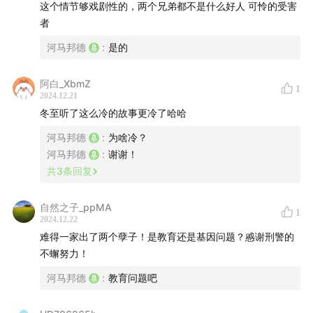
这个情节够戏剧性的，两个兄弟都不是什么好人 可怜的受害
者
河马邦德
:
是的
阿白_XbmZ
1
2024.12.21
冬至听了这么冷的故事更冷了哈哈
河马邦德
:
为啥冷？
河马邦德
:
谢谢！
共
3
条回复
自然之子_ppMA
1
2024.12.22
难得一家出了两个孽子！是教育还是基因问题？慼谢刑警的
不蠏努力！
河马邦德
:
教育问题吧