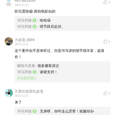
HD786265h
1
2024.12.21
听完震惊😱 跟拍电影似的
河马邦德
:
哈哈😃
河马邦德
:
情节跌宕起伏。
大卤蛋_0EHi
1
2024.12.21
这个案件似乎原来听过，但是河马讲的细节很丰富，超喜
欢！
哆啦马里奥
:
很多播客讲过
河马邦德
:
谢谢支持！
共
3
条回复
不爱吃面爱吃卤煮
1
2024.12.21
来了
河马邦德
:
兄弟呀，你咋这么厉害！就服你👍