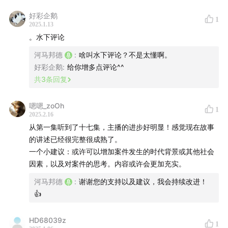
30:56
-
36:00
找到真正的嫌疑犯
好彩企鹅
1
2025.1.13
36:01
-
41:44
经过又一次的物证检验，找到了案件的直接证
。水下评论
物
河马邦德
:
啥叫水下评论？不是太懂啊。
好彩企鹅
:
给你增多点评论^^
41:45
-
45:48
案件真相大白，尘埃落定
共
3
条回复
45:49
-
46:57
结尾
嗯嗯_zoOh
1
2025.2.16
【相关图片】
从第一集听到了十七集，主播的进步好明显！感觉现在故事
的讲述已经很完整很成熟了。
1、乔丽
一个小建议：或许可以增加案件发生的时代背景或其他社会
因素，以及对案件的思考。内容或许会更加充实。
河马邦德
:
谢谢您的支持以及建议，我会持续改进！
👍
HD68039z
1