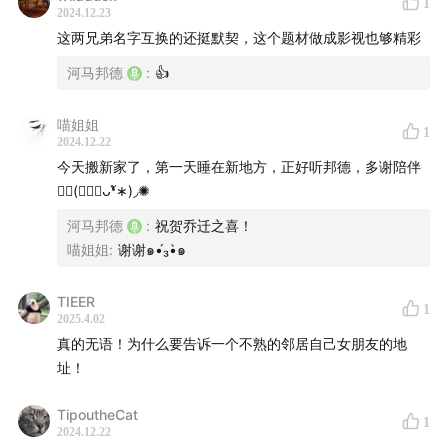
1
2024.12.23
这两兄弟名字互换的还挺默契，这个题材做成影视也够精彩
3、卫生间门后墙上的血迹
河马邦德
:
👍
喵姐姐
1
2024.12.22
今天搬新家了，第一天睡在新地方，正好听邦德，多谢陪伴
✺◟(∗❛ัᴗ❛ั∗)◞✺
河马邦德
:
祝贺乔迁之喜！
喵姐姐
:
谢谢๑•́₃•̀๑
TIEER
1
2025.4.02
真的无语！为什么要告诉一个不熟的邻居自己女朋友的地
址！
4、在餐柜顶端发现的菜刀
TipoutheCat
1
2024.12.22