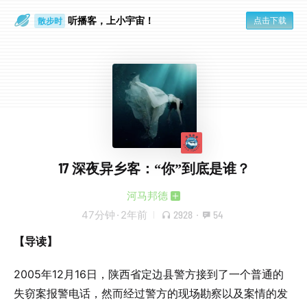
听播客，上小宇宙！
点击下载
散步时
通勤路上
17 深夜异乡客：“你”到底是谁？
河马邦德
47分钟
·
2年前
2928
·
54
【导读】
2005年12月16日，陕西省定边县警方接到了一个普通的
失窃案报警电话，然而经过警方的现场勘察以及案情的发