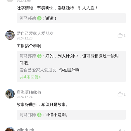
2025.1.06
吐字清晰，节奏明快，选题独特，引人入胜！
河马邦德
:
谢谢！
爱自己爱家人爱朋友
1
2024.12.28
主播搞个群啊
河马邦德
:
好的，列入计划中，但可能稍微过一段时
2、权威
间吧。
爱自己爱家人爱朋友
:
你在国外啊
共
4
条回复
唐海滨Haibin
1
2024.12.24
故事好曲折，希望只是故事。
河马邦德
:
可惜不是啊。
wildduck