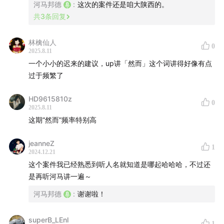
河马邦德
:
这次的案件还是咱大陕西的。
共
3
条回复
林檎仙人
0
2025.8.11
一个小小的迟来的建议，up讲「然而」这个词讲得好像有点
过于频繁了
HD9615810z
0
2025.8.11
这期“然而”频率特别高
jeanneZ
1
2024.12.21
这个案件我已经熟悉到听人名就知道是哪起哈哈哈，不过还
是再听河马讲一遍～
河马邦德
:
谢谢啦！
superB_LEnl
1