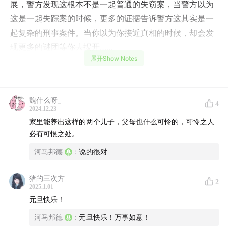
展，警方发现这根本不是一起普通的失窃案，当警方以为
这是一起失踪案的时候，更多的证据告诉警方这其实是一
起复杂的刑事案件。当你以为你接近真相的时候，却会发
现更多的谜团等你去揭开……
展开Show Notes
【时间轴】
00:00
-
00:53
故事开篇
魏什么呀_
4
2024.12.23
00:54
-
10:15
陕西省定边县公安局接到了一个失窃案，在勘
家里能养出这样的两个儿子，父母也什么可怜的，可怜之人
察现场的过程中，警方意外发现这似乎并不是一起普通的
必有可恨之处。
盗窃案，而其中还牵涉了一起失踪案
河马邦德
:
说的很对
10:16
-
22:24
经过警方的摸排调查，初步确定案件嫌疑人
猪的三次方
2
2025.1.01
22:25
-
30:55
经过漫长的寻找，警方终于找到了犯罪嫌疑
元旦快乐！
人，然而，犯罪嫌疑人却有着充分的不在场证明？
河马邦德
:
元旦快乐！万事如意！