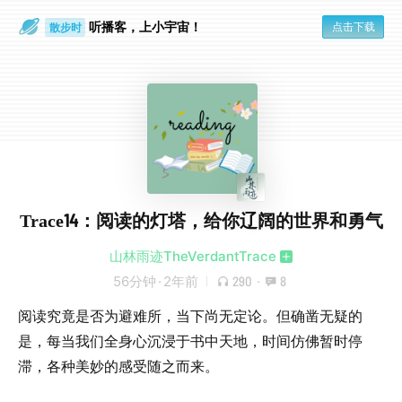
听播客，上小宇宙！
点击下载
散步时
通勤路上
Trace14：阅读的灯塔，给你辽阔的世界和勇气
山林雨迹TheVerdantTrace
56分钟
·
2年前
290
·
8
阅读究竟是否为避难所，当下尚无定论。但确凿无疑的
是，每当我们全身心沉浸于书中天地，时间仿佛暂时停
滞，各种美妙的感受随之而来。