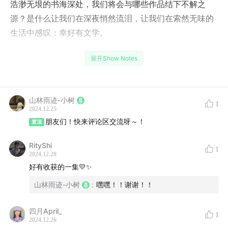
浩渺无垠的书海深处，我们将会与哪些作品结下不解之
源？是什么让我们在深夜悄然流泪，让我们在索然无味的
生活中感叹：幸好有文学。
本期节目我们将分享这一年中我们最为钟爱的书籍，以及
展开Show Notes
我们与阅读共度的生活，与我们一起走进阅读的世界吧。
【时间线】
山林雨迹-小树
1
2024.12.25
02:39
工具书是解决实际问题的重要方式
朋友们！快来评论区交流呀～！
置顶
03:17
看书比看短视频更能让知识内化
RityShi
1
2024.12.28
好有收获的一集💛✨
05:17
阅读带来了更广阔的地域视角
山林雨迹-小树
:
嘿嘿！！谢谢！！
06:12
雪山大地中人性光辉和文化交融并行
四月April_
1
14:35
斯多葛主义：有些东西可由自己掌控，有些东西不
2024.12.26