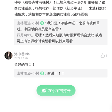
由自己掌控
种草《布鲁克林有棵树》！已加入书架～另外听主播聊了很
多女性话题，很想推荐一部话剧《初步举证》 ，朱迪科默的
16:51
通过阅读心理学的书籍治愈自己
独角戏，演技和剧本传递出的女性意识都很震撼
山林雨迹-小树
:
我知道！初步举证！之前有被种草
18:25
每一个人都会遇到困难，而阅读是和作者双向治愈
过。中国版的演员是辛芷蕾！
的过程
四月April_
:
嗯嗯！然后朱迪版有时候新现场会放映 或者
网上有资源啥时候想看可以找来看看
19:30
托斯卡纳让我在生活中松绑
浴巾香Iris
1
21:20
装修风格是一个人的内在体现
2024.12.26
挺好的节目！
22:02
不是只有“高大上”才是真正的生活
山林雨迹-小树
:
谢谢！！！
23:36
生活应该充满烟火气
在小宇宙打开
25:12
绽放在贫民窟中的生命力
29:57
二次阅读的魅力就在于能发现以前没有注意到的细