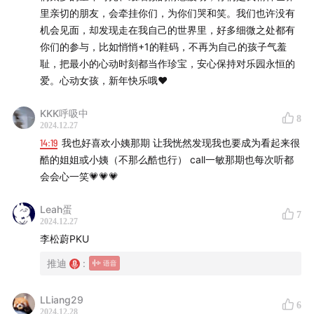
里亲切的朋友，会牵挂你们，为你们哭和笑。我们也许没有
机会见面，却发现走在我自己的世界里，好多细微之处都有
你们的参与，比如悄悄+1的鞋码，不再为自己的孩子气羞
耻，把最小的心动时刻都当作珍宝，安心保持对乐园永恒的
爱。心动女孩，新年快乐哦❤️
KKK呼吸中
8
2024.12.27
14:19
我也好喜欢小姨那期 让我恍然发现我也要成为看起来很
酷的姐姐或小姨（不那么酷也行） call一敏那期也每次听都
会会心一笑💗💗💗
Leah蛋
7
2024.12.27
李松蔚PKU
推迪
:
LLiang29
6
2024.12.28