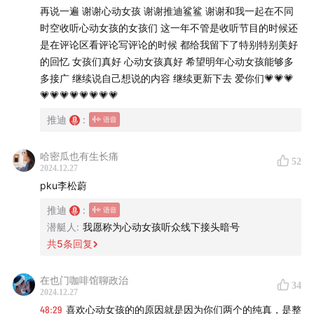
再说一遍 谢谢心动女孩 谢谢推迪鲨鲨 谢谢和我一起在不同
35:53
2024旅行心动时刻：在海上卢浮宫
时空收听心动女孩的女孩们 这一年不管是收听节目的时候还
是在评论区看评论写评论的时候 都给我留下了特别特别美好
39:43
2024学会的心动技能
的回忆 女孩们真好 心动女孩真好 希望明年心动女孩能够多
多接广 继续说自己想说的内容 继续更新下去 爱你们💗💗💗
44:34
💗心动时刻
💗💗💗💗💗💗💗💗
推迪
:
/🎉/
本期节目由
哈密瓜也有生长痛
「 祝你这个冬天不感冒的力度伸 」
赞助播
52
2024.12.27
出！
pku李松蔚
补充高剂量维
C
，开启治愈自己的新年元气，健健康康地
推迪
:
潜艇人
:
我愿称为心动女孩听众线下接头暗号
向
2025
冲刺！
共
5
条回复
上美团买药搜索
「力度伸」
在也门咖啡馆聊政治
34
2024.12.27
或点击这个链接购买👉
market.waimai.meituan.com
48:29
喜欢心动女孩的的原因就是因为你们两个的纯真，是整