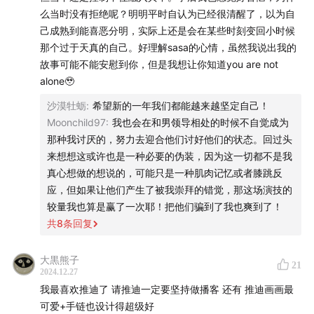
么当时没有拒绝呢？明明平时自认为已经很清醒了，以为自
己成熟到能喜恶分明，实际上还是会在某些时刻变回小时候
那个过于天真的自己。好理解sasa的心情，虽然我说出我的
故事可能不能安慰到你，但是我想让你知道you are not
alone🥹
沙漠牡蛎
:
希望新的一年我们都能越来越坚定自己！
Moonchild97
:
我也会在和男领导相处的时候不自觉成为
/🙏/
那种我讨厌的，努力去迎合他们讨好他们的状态。回过头
来想想这或许也是一种必要的伪装，因为这一切都不是我
感谢你的留言、或者分享给你的朋友，这是对我们最大的
真心想做的想说的，可能只是一种肌肉记忆或者膝跳反
支持❤️❤️❤️
应，但如果让他们产生了被我崇拜的错觉，那这场演技的
较量我也算是赢了一次耶！把他们骗到了我也爽到了！
如果你洗慌本期，也欢迎点击文末打赏，给我们最大的鼓
共
8
条回复
励❤️🥹
大黒熊子
21
欢迎关注我们：
2024.12.27
我最喜欢推迪了 请推迪一定要坚持做播客 还有 推迪画画最
微博&小红书：@馬鯊鯊 @推迪
可爱+手链也设计得超级好