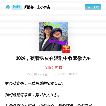
散步时
通勤路上
听播客，上小宇宙！
点击下载
2024，硬着头皮在混乱中收获微光✨
心动女孩
49分钟
·
2年前
44772
·
1040
💗心动女孩，一档粗糙的闲聊节目。
我们通过讲故事，捍卫私人生活。