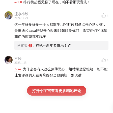
47:08
排行榜超级无聊了现在，咱不看那玩意儿！
流水小铁
4
2024.12.29
这一年好多好多一个人默默牛泪的时候都是点开心动女孩，
是推迪和sasa陪我开心起来55555爱你们！希望你们的愿望
我们的愿望都实现💗
马鲨鲨
:
抱抱～新年要快乐！💕
不妙
4
2025.1.15
15:47
为什么会有人这么刻薄恶心，蛆站果然是蛆站，能不能
让发评论的人在粪坑好好当他的蛆，别说话
打开小宇宙查看更多精彩评论