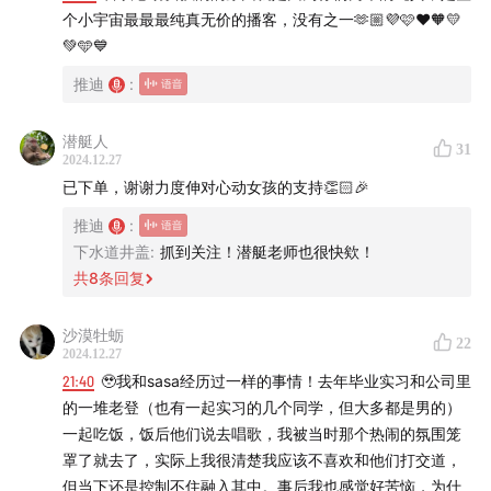
个小宇宙最最最纯真无价的播客，没有之一🫶🏼💜🩷❤️🧡💛
/😄/
💚🩵💙
如果你喜欢本期节目，也欢迎搜索
【对这个不感冒】
收听
推迪
:
本次企划的更多内容~
潜艇人
31
collection.xiaoyuzhoufm.com
2024.12.27
已下单，谢谢力度伸对心动女孩的支持👏🏻🎉
推迪
:
下水道井盖
:
抓到关注！潜艇老师也很快欸！
共
8
条回复
沙漠牡蛎
22
2024.12.27
21:40
🥹我和sasa经历过一样的事情！去年毕业实习和公司里
的一堆老登（也有一起实习的几个同学，但大多都是男的）
一起吃饭，饭后他们说去唱歌，我被当时那个热闹的氛围笼
罩了就去了，实际上我很清楚我应该不喜欢和他们打交道，
但当下还是控制不住融入其中。事后我也感觉好苦恼，为什