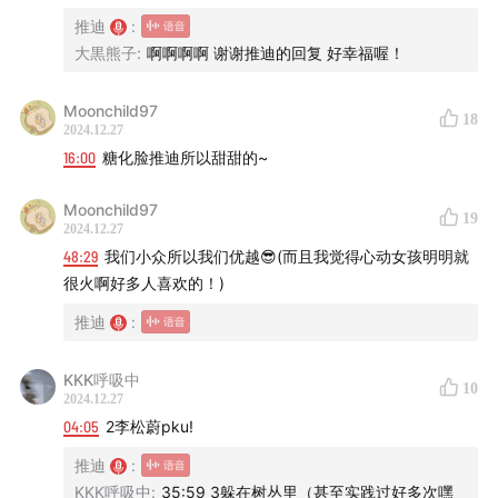
推迪
:
B站：马鲨鲨鲨
大黒熊子
:
啊啊啊啊 谢谢推迪的回复 好幸福喔！
商务合作：
imtweedy@qq.com
Moonchild97
18
2024.12.27
16:00
糖化脸推迪所以甜甜的~
Moonchild97
19
2024.12.27
48:29
我们小众所以我们优越😎(而且我觉得心动女孩明明就
很火啊好多人喜欢的！)
推迪
:
KKK呼吸中
10
2024.12.27
04:05
2李松蔚pku!
推迪
:
KKK呼吸中
:
35:59 3躲在树丛里（甚至实践过好多次嘿