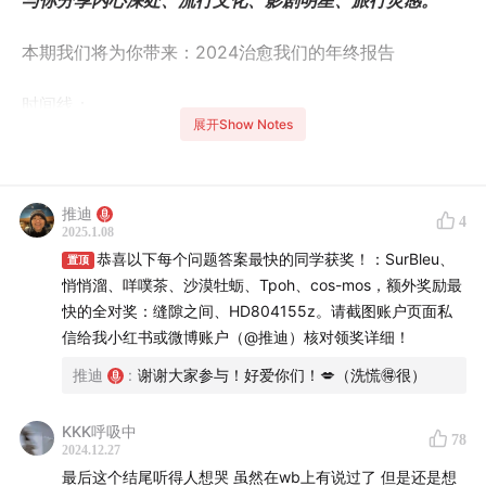
与你分享内心深处、流行文化、影剧明星、旅行灵感。
本期我们将为你带来：2024治愈我们的年终报告
时间线：
展开Show Notes
04:08
2024年我们最爱的新闻
12:08
2024年我们最爱自己哪期播客
推迪
4
2025.1.08
14:51
2024年最爱的评论
恭喜以下每个问题答案最快的同学获奖！：SurBleu、
置顶
悄悄溜、咩噗茶、沙漠牡蛎、Tpoh、cos-mos，额外奖励最
16:44
2024年度心碎时刻
快的全对奖：缝隙之间、HD804155z。请截图账户页面私
信给我小红书或微博账户（@推迪）核对领奖详细！
22:01
2024旅行心动时刻：在阿布扎比
推迪
:
谢谢大家参与！好爱你们！💋（洗慌🉐很）
27:50
2024旅行心动时刻：在富士山下
KKK呼吸中
78
2024.12.27
33:16
2024旅行心动时刻：在新百合丘
最后这个结尾听得人想哭 虽然在wb上有说过了 但是还是想