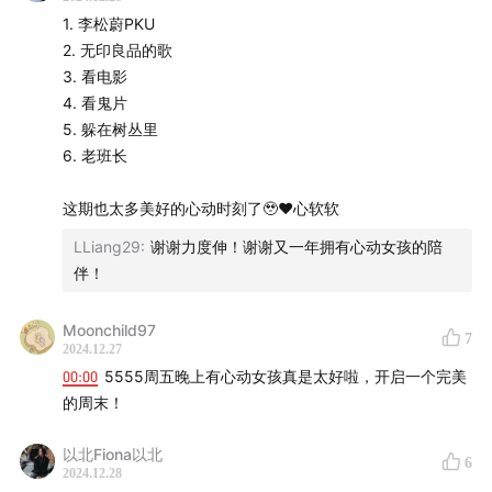
1. 李松蔚PKU
2. 无印良品的歌
3. 看电影
4. 看鬼片
5. 躲在树丛里
6. 老班长
这期也太多美好的心动时刻了🥹❤️心软软
LLiang29
:
谢谢力度伸！谢谢又一年拥有心动女孩的陪
伴！
Moonchild97
7
2024.12.27
00:00
5555周五晚上有心动女孩真是太好啦，开启一个完美
的周末！
以北Fiona以北
6
2024.12.28