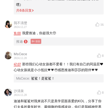
嘿）
共
6
条回复
我不清楚
16
2024.12.27
/🌍/ 推迪2024个展
16:00
我爱推迪，你超强大🥺
以下为推迪2024送出部分的手链。仔细聆听本期，你也
推迪
:
有机会获得😊
MsCece
8
2024.12.28
47:07
那些我们心动女孩都不爱看！！我们有自己的同温层❤️
心动女孩就是小小抵抗💗💗🥹感恩推迪和莎莎的陪伴💗💗
MsCece
:
鲨鲨！是鲨鲨！
沙清泉
8
2024.12.28
迪迪和鲨鲨对我来说不只是美学层面喜爱的KOL，分享了你
们太多的童年时光、最细微的情感波动，你们是我精神世界