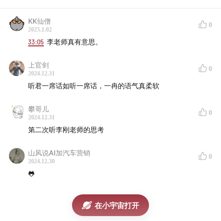
KK仙僧
0
2025.1.02
33:05
李老师真有意思。
上官剑
0
2024.12.31
听君一席话如听一席话，一冉的语气真柔软
攀哥儿
0
2024.12.31
第二次听李刚老师的思考
山风说AI加汽车营销
0
2024.12.30
🐸
在小宇宙打开