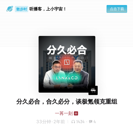
听播客，上小宇宙！
点击下载
散步时
通勤路上
分久必合，合久必分，谈极氪领克重组
一苒一刻
33分钟
·
2年前
1434
·
4