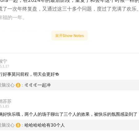
cora一起，在2024年的最后阶段，重复了和去年这个时候一样
成了一次年终复盘，又通过这三十多个问题，度过了充满了欢乐
幸福的一年。
们年终复盘的问题，感兴趣的也可以查收：
展开Show Notes
年你尝试了哪些全新的活动或经历
峻宁
有没有遵守年初时和自己许下的约定?
5.1.17
行好事莫问前程，明天会更好🍻
身边有人生孩子了吗?
没脑没心
:
🤙🤙🤙一起冲
身边有人去世了吗?
德苏苏
去了哪些城市/州/国家?
5.1.05
俩好快乐哦，两个人的场子聊出了三个人的效果，被快乐的氛围感染到了
年你有哪些新的目标或愿望，是今年尚未实现的?
没脑没心
:
哈哈哈哈哈有30个人
年的什么日子会让你印象深刻，为什么?