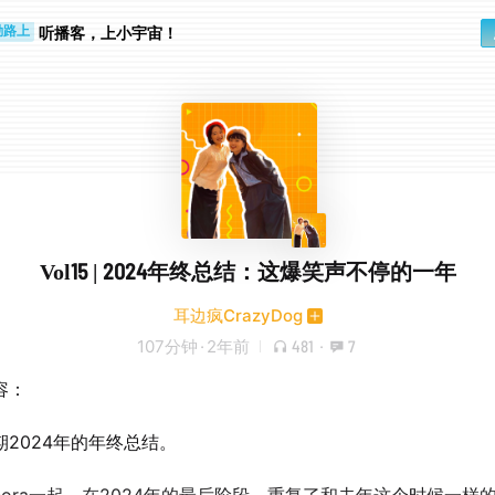
步时
勤路上
听播客，上小宇宙！
Vol15 | 2024年终总结：这爆笑声不停的一年
耳边疯CrazyDog
107分钟
·
2年前
481
·
7
容：
期2024年的年终总结。