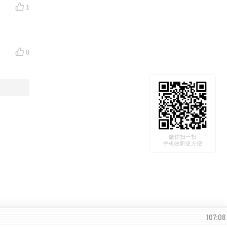
1
0
微信扫一扫
件已放图
手机收听更方便
107:08