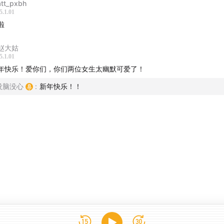
tt_pxbh
5.1.01
认为今年最大的成就是什么?
啦
认为今年最大的失败是什么?
赵大姑
5.1.01
今年还遇到了哪些挑战或困难?
年快乐！爱你们，你们两位女生太幽默可爱了！
没脑没心
:
新年快乐！！
今年健康状况如何?
今年购买过的最价值的东西是什么?
年有哪些人的行为让你感到意外或震惊?
（Cora的抓马蛋糕事
）
年你的主要开销集中在哪些方面?
哪些事情让您感到极度兴奋?