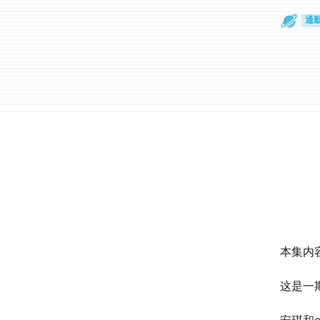
散
通
本集内
这是一