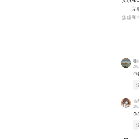
安琪和
——完
焦虑和
这是我
02:06
今
张
10:11
你
202
但
11:11
你
12:57
你
古
15:57
你
202
你
22:11
明
27:06
今