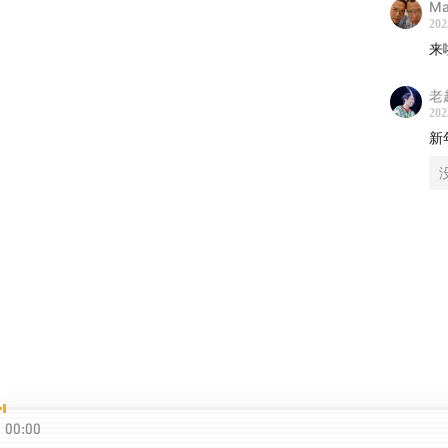
Ma
202
29:15
你
来
33:48
你
老
202
36:20
你
新
37:43
你
39:00
你
41:47
今
在下面
45:41
今
48:00
有
00:00