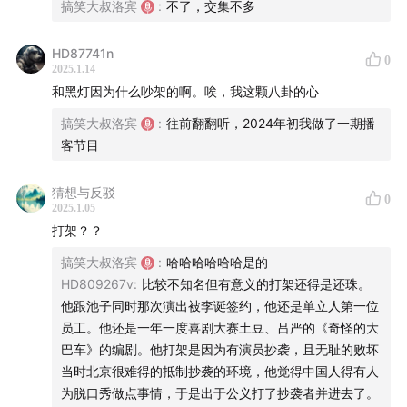
2013年，与几位演员一起在深圳创办“逗伴脱口秀”俱乐
搞笑大叔洛宾
:
不了，交集不多
部；
HD87741n
0
2025.1.14
2014年，与程璐和梁海源共同翻译《手把手教你玩脱口
和黑灯因为什么吵架的啊。唉，我这颗八卦的心
秀》；
搞笑大叔洛宾
:
往前翻翻听，2024年初我做了一期播
2015年，和逗伴脱口秀的伙伴一起签约笑果文化，成为笑
客节目
果的第一批艺人兼编剧；
猜想与反驳
0
2016年，逗伴脱口秀10位骨干成员全部迁往上海，7位在
2025.1.05
打架？？
笑果，3位在恒顿；
搞笑大叔洛宾
:
哈哈哈哈哈哈是的
2017年，从笑果辞职，在上海创办木更文化；
HD809267v
:
比较不知名但有意义的打架还得是还珠。
他跟池子同时那次演出被李诞签约，他还是单立人第一位
2019年，回到深圳，专注音频播客与编剧工作；
员工。他还是一年一度喜剧大赛土豆、吕严的《奇怪的大
巴车》的编剧。他打架是因为有演员抄袭，且无耻的败坏
2020年，在深圳重新组织脱口秀演出和开放麦，直到现
当时北京很难得的抵制抄袭的环境，他觉得中国人得有人
在；
为脱口秀做点事情，于是出于公义打了抄袭者并进去了。