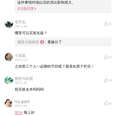
这件事情对他以后的演出影响很大。
2022年，出版书籍《说的全是梗：你也可以讲脱口秀》
共
3
条回复
在过去的十多年时间里，中国脱口秀发生了翻天覆地的变
毛宇志
0
2025.1.04
化，从2009年全国第一家俱乐部“外卖脱口秀”在深圳成立
哪里可以买签名版？
——那时候全国一个月也没有一场商演，到2022年全国有
搞笑大叔洛宾
:
看缘分了
了超过200家俱乐部，每月过千场商演，光是笑果一家，
每个月就能卖4万张门票！这种故事，世界范围内也许只
小岚岚
有在中国才能发生。
0
2025.1.14
之前那三个人一起聊的节目呢？最喜欢那个栏目！
在从事脱口秀十年的过程中，我认识了很多好朋友，也收
获了不少现在“未通过验证”的朋友，其中很多有深度接触
猜想与反驳
0
2025.1.05
的人，我在书里都单独成章地写了我们一起经历的故事，
想买签名本呜呜呜
比如和我一起从逗伴脱口秀走出来的几位伙伴；比如几位
在中国脱口秀的发展历史中肯定无法绕开的业界名人。还
Ivy_gtp0
0
有一些很好的朋友，虽然我和他们的故事无法独立成章，
2025.1.01
00:14
晚上好
但他们的身影也出现在很多相关的章节里。当然，也有一