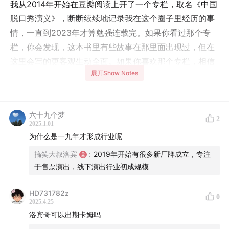
我从2014年开始在豆瓣阅读上开了一个专栏，取名《中国
脱口秀演义》，断断续续地记录我在这个圈子里经历的事
情，一直到2023年才算勉强连载完。如果你看过那个专
栏，你会发现，这本书里有些故事在那里面出现过，但在
这里会写的更客观生动全面。如果你喜欢那个专栏，相信
展开Show Notes
你这本书你也会看得愉快。
我在这个行业十年做过的主要事情，按时间顺序可以用下
面几句话概括完，本书的所有故事，都分布在这条时间线
六十九个梦
2
2025.1.01
里：
为什么是一九年才形成行业呢
2011年，通过豆瓣网认识深圳“外卖脱口秀”俱乐部，并成
搞笑大叔洛宾
:
2019年开始有很多新厂牌成立，专注
于售票演出，线下演出行业初成规模
为会员；
2012年，开始讲脱口秀，五个月后第一次登上商演的舞
HD731782z
0
2025.4.25
台；
洛宾哥可以出期卡姆吗