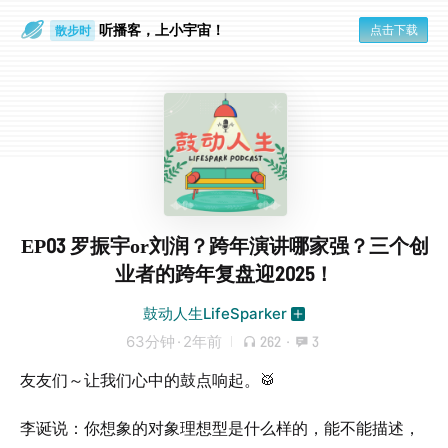
听播客，上小宇宙！
点击下载
散步时
通勤路上
EP03 罗振宇or刘润？跨年演讲哪家强？三个创
业者的跨年复盘迎2025！
鼓动人生LifeSparker
63分钟
·
2年前
262
·
3
友友们～让我们心中的鼓点响起。🥁
李诞说：你想象的对象理想型是什么样的，能不能描述，