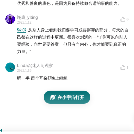
优秀和善良的底色，是因为具备持续做合适的事的能力。
你是不是觉得自己是时间的朋友？
翊庭_yiting
你觉得时间知道你是它的朋友吗？
0
2025.1.12
54:07
从别人身上看到我们要学习或要摒弃的部分，每天的自
每年的在听跨年演讲的时候，在“做时间的朋友”的同时，
己都在这样的过程中更新。很喜欢刘润的一句“你可以向别人
也在“时间里找朋友”呢。
要经验，向世界要答案，但只有向内心，你才能要到真正的
力量。”
最后，我们在找朋友，也在找自己。
Linda沉迷人间观察
1
张帆感悟：
2025.1.10
听一半 留个耳朵👂晚上继续
“每一位老师的年度演讲，是过去一年他们的感悟，洞见，
阅历合集。回顾过去的一年，我也在一次次的经历中不断
在小宇宙打开
进化，也在一本本的书籍中不断提升。
听各位老师的演讲，不光是一些智慧的学习，更多的，也
是看见更真实的自己，在未来，不断精进。