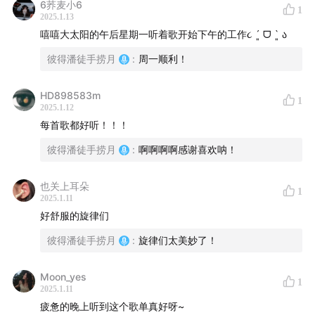
6荞麦小6
1
又快到了中旬啦～希望今年可以多多放下手机亲近大自
2025.1.13
嘻嘻大太阳的午后星期一听着歌开始下午的工作૮ ´͈ ᗜ `͈ ა
然！
彼得潘徒手捞月
:
周一顺利！
▏
00:18
▏I Love You So - The Macarons Project
HD898583m
1
▏
03:08
▏Railroad - Monla
2025.1.12
每首歌都好听！！！
▏
05:56
▏Killing Me Softly With His Song - Bossa
彼得潘徒手捞月
:
啊啊啊啊感谢喜欢呐！
Nova Project
也关上耳朵
▏
10:04
▏Get Lucky - Bossanova Tribute
1
2025.1.11
好舒服的旋律们
▏
13:48
▏Another You - Anthony Lazaro/Matthew
彼得潘徒手捞月
:
旋律们太美妙了！
Ifield
Moon_yes
▏
17:08
▏Passionfruit - River Paisley
1
2025.1.11
疲惫的晚上听到这个歌单真好呀~
▏
19:58
▏But Not For Me - grentperez