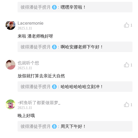
彼得潘徒手捞月
:
嘿嘿辛苦啦！
▏
22:02
▏DIDADI - 陈文非
Laceremonie
1
2025.1.11
来啦 潘老师晚好呀
彼得潘徒手捞月
:
啊哈安娜老师下午好！
也就听个想
1
2025.1.11
放假就打算去亲近大自然
彼得潘徒手捞月
:
哈哈哈哈哈哈立刻冲！
-鳄鱼听了都要做噩梦_
1
2025.1.11
晚上好哦
彼得潘徒手捞月
:
周天下午好！