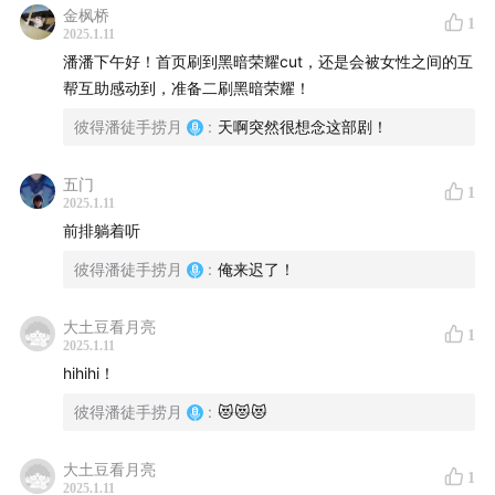
金枫桥
1
2025.1.11
潘潘下午好！首页刷到黑暗荣耀cut，还是会被女性之间的互
帮互助感动到，准备二刷黑暗荣耀！
彼得潘徒手捞月
:
天啊突然很想念这部剧！
五门
1
2025.1.11
前排躺着听
彼得潘徒手捞月
:
俺来迟了！
大土豆看月亮
1
2025.1.11
hihihi！
彼得潘徒手捞月
:
😻😻😻
大土豆看月亮
1
2025.1.11