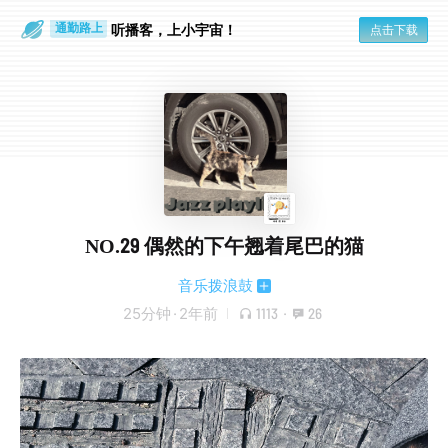
散步时
通勤路上
听播客，上小宇宙！
点击下载
NO.29 偶然的下午翘着尾巴的猫
音乐拨浪鼓
25分钟
·
2年前
1113
·
26