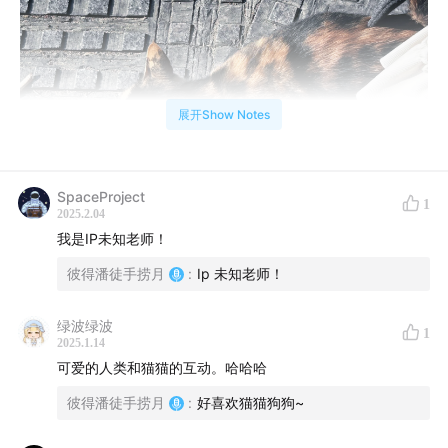
展开Show Notes
SpaceProject
1
2025.2.04
我是IP未知老师！
彼得潘徒手捞月
:
Ip 未知老师！
绿波绿波
1
2025.1.14
可爱的人类和猫猫的互动。哈哈哈
封面是在游乐园门口偶遇的小猫🐈，在我们发出疑似同伴
彼得潘徒手捞月
:
好喜欢猫猫狗狗~
信号的猫叫之后，它快速窜到朋友脚边开始亲昵，路途中
偶遇的小动物串场视线意外增添美好气氛！2025年的一月