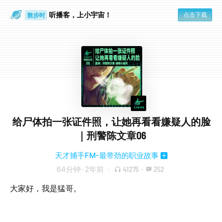
听播客，上小宇宙！
点击下载
散步时
通勤路上
给尸体拍一张证件照，让她再看看嫌疑人的脸
｜刑警陈文章06
天才捕手FM-最带劲的职业故事
64分钟
·
2年前
41275
·
252
大家好，我是猛哥。