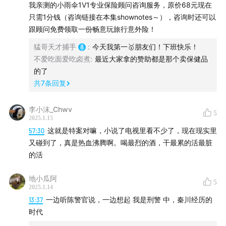
我亲测的小雨伞1V1专业保险顾问咨询服务，原价68元现在
只需1分钱（咨询链接在本集shownotes～），咨询时还可以
跟顾问免费领取一份畅意玩旅行意外险！
猛哥天才捕手
:
今天我第一🥇朋友们！下班快乐！
不爱吃面爱吃卤煮
:
最近大家拿的赞助都是那个卖保健品
的了
共
7
条回复
李小沫_Chwv
5
2025.1.15
57:30
这就是特案对嘛，小说了电视里看不少了，现在现实里
又碰到了，真是热血沸腾啊。喝最烈的酒，干最累的活最脏
的活
地小瓜阿
5
2025.1.14
13:37
一边听陈警官说，一边想起 我是刑警 中，秦川经历的
时代