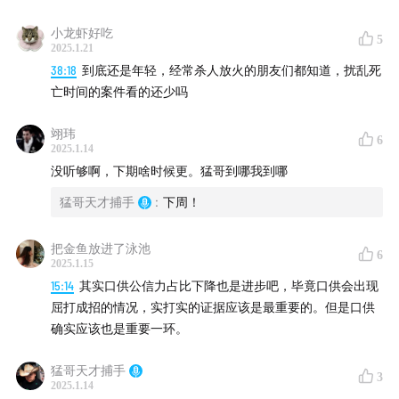
@猛哥天才捕手
小龙虾好吃
5
2025.1.21
制作人：
38:18
到底还是年轻，经常杀人放火的朋友们都知道，扰乱死
亡时间的案件看的还少吗
小船
翊玮
6
2025.1.14
没听够啊，下期啥时候更。猛哥到哪我到哪
猛哥天才捕手
:
下周！
把金鱼放进了泳池
6
2025.1.15
15:14
其实口供公信力占比下降也是进步吧，毕竟口供会出现
屈打成招的情况，实打实的证据应该是最重要的。但是口供
确实应该也是重要一环。
猛哥天才捕手
3
2025.1.14