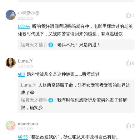
38:38
“你看这具女尸美不美？”
小熊爱小姜
7
2025.1.15
47:42
决定动手前，凶手在想什么？
1:00:44
听的我好泪目啊呜呜呜就有种，电影里辉煌过的老英
雄被时代抛下，又被陈警官请回来的感觉，有点温暖馁
53:04
重组全能预审队
猛哥天才捕手
:
老兵不死！只是内退！
Luna_Y
6
2025.1.15
嘉宾：
41:11
婚外情被杀全是这种惨案……听着难过
Luna_Y
:
人财两空还赔了命，只有女受害者受害的世界达
陈文章 刑警、天才捕手计划作者
成了😂
猛哥天才捕手
:
我有时候也想听听杀渣男的案子解解
小旋风 天才捕手计划编辑
恨，确实少
moomooo
主播：
5
2025.2.22
40:53
“都是她逼我的”，砂仁犯从来不觉得自己有错。