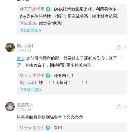
这让我意识到一线城市之外的罪案，可能更值得警惕和关
猛哥天才捕手
:
DNA技术做家系比对，利用男性多一
注，因为在技术手段难以触达的角落，犯罪手段正在疯狂
条y染色体的特性，找到父系亲缘关系，缩小排查范围。
的生长。
阿魚非魚
:
感觉是“家系”
共
5
条回复
为了搞清楚这些“病毒”演变的过程，陈文章组建了一支预
地小瓜阿
29
审小队，由当年警队最传奇的老预审专家坐镇，专门处理
2025.1.14
01:16
之前听老预审的那一代要过去了还有点伤心，这下一
那些技术覆盖不到的案子。他们要在与罪犯的海量对话中
听，直接兴奋了，期待听到更多相关内容！
找到线索、摸清规律，甚至预防恶性案件的出现。
猛哥天才捕手
:
还有两期！
地小瓜阿
:
袜！！！太棒辣！！！！！
今天的节目，就是推动了这支小队成立的故事：一个发生
共
3
条回复
在山里的抛尸案，没有监控和信号，只能依靠走访、审讯
夜藤茯神
这些“过时”的技术破案，年轻的警员们毫无办法。
20
2025.1.14
盼星星盼月亮盼到陈警官了🥹🥹🥹🥹
猛哥天才捕手
:
🫶🏻
还有最后五个小时就要释放唯一的嫌疑人了，一旦他出了