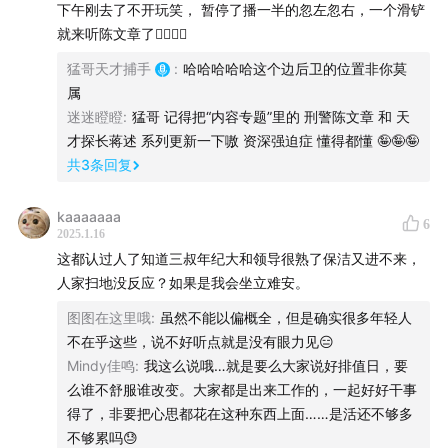
点击
www.xiaoyusan.com
，花一分钱领取1对1保险咨询
下午刚去了不开玩笑， 暂停了播一半的忽左忽右，一个滑铲
服务～
就来听陈文章了🚴‍♀️🚴‍♀️
猛哥天才捕手
:
哈哈哈哈哈这个边后卫的位置非你莫
属
免费旅行意外险
迷迷瞪瞪
:
猛哥 记得把“内容专题”里的 刑警陈文章 和 天
才探长蒋述 系列更新一下嗷 资深强迫症 懂得都懂 🤪🤪🤪
预约咨询的同时，可以直接跟保险顾问领取一份免费的畅
共
3
条回复
意玩旅行意外险～
kaaaaaaa
6
2025.1.16
这都认过人了知道三叔年纪大和领导很熟了保洁又进不来，
人家扫地没反应？如果是我会坐立难安。
时间轴：
图图在这里哦
:
虽然不能以偏概全，但是确实很多年轻人
08:04
“大拿”警种的没落
不在乎这些，说不好听点就是没有眼力见😑
Mindy佳鸣
:
我这么说哦…就是要么大家说好排值日，要
19:37
尸体处理与刑侦概率学
么谁不舒服谁改变。大家都是出来工作的，一起好好干事
得了，非要把心思都花在这种东西上面……是活还不够多
27:04
藏在500片睡衣里的证据
不够累吗😓