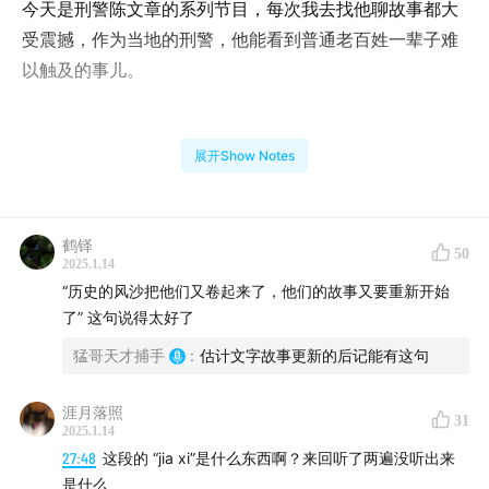
今天是刑警陈文章的系列节目，每次我去找他聊故事都大
受震撼，作为当地的刑警，他能看到普通老百姓一辈子难
以触及的事儿。
比如未成年组队盗窃的“爆破手”案，在我们节目发布之
展开Show Notes
后，引起了很多媒体的关注，后来节目中提到的某短视频
平台因为青少年模式不完善而被处罚，更让我有一种生活
与案件同时进展的紧张感。
鹤铎
50
2025.1.14
“历史的风沙把他们又卷起来了，他们的故事又要重新开始
了” 这句说得太好了
我在想大家是不是习惯了“大城市”的故事，以播客为例，
猛哥天才捕手
:
估计文字故事更新的后记能有这句
订阅数高的播客几乎都来自北京和上海，也许让我们偶尔
忽略了中国到底有多大，比如祸害了很多省份的“爆破手”
涯月落照
们，在北京就不存在。
31
2025.1.14
27:48
这段的 “jia xi”是什么东西啊？来回听了两遍没听出来
是什么