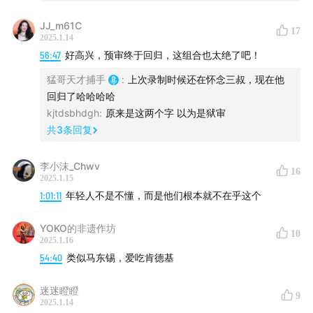
警队的门，这个案子就会成为悬案，这时候该和嫌疑人聊
JJ_m61C
些什么呢？
17
2025.1.14
56:47
好高兴，预审终于回归，这组合也太绝了吧！
猛哥天才捕手
:
上次录制时候还在怀念三叔，现在他
一起来听节目吧！
回归了哈哈哈哈
kjtdsbhdgh
:
原来是这两个字 以为是狱审
共
3
条回复
---福利专区---
李小沫_Chwv
16
2025.1.15
1:01:11
年轻人不是不懂，而是他们根本就不在乎这个
本期节目由小雨伞保险经纪赞助播出，今天我们携手小雨
伞保险经纪为大家带来了“天才捕手”专属福利！
YOKO的非遗作坊
10
2025.1.16
54:40
类似马东锡，爱吃肯德基
一分钱保险咨询
迷迷瞪瞪
9
2025.1.14