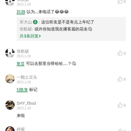
0
2025.1.18
31:39
以为…来电话了😂😂😂
【背景音乐】
宋大山
:
这位听友是不是有点上年纪了
Peaceland - Nujabes
张航硕
:
或许你知道我在播客届的花名🤔
共
3
条回复
Fairy Fountain - Zelda & Chill Mikel Lofi Remix
张航硕
0
2025.1.18
18:12
可以去那里当呀哈哈….？🤔
一颗土豆头
0
2025.1.18
1:08:18
标记
SHY_f8od
0
2025.1.18
来啦
柯紫