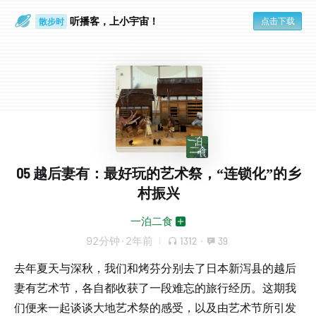
听播客，上小宇宙！
点击下载
散步时
通勤路上
05 越后妻有：最好玩的艺术祭，“连锁化”的乡
村振兴
一泊二食
92分钟
·
2年前
1312
·
39
去年夏天与深秋，我们和烤芬分别去了日本新泻县的越后
妻有艺术节，各自都收获了一段难忘的旅行经历。这期我
们便来一起谈谈大地艺术祭的感受，以及由艺术节所引发