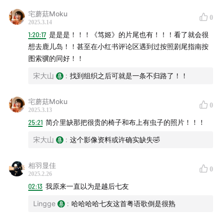
“典型的抖音时代作品”
宅蘑菇Moku
0
54:47
北川富朗和美军基地
2025.3.14
1:20:17
是是是！！！《笃姬》的片尾也有！！！看了就会很
想去鹿儿岛！！甚至在小红书评论区遇到过按照剧尾指南按
62:14
“为什么要在我的地上放这些东西？就是不明白！”
图索骥的同好！！
67:09
艺术祭和麦当劳能有什么关系？？
宋大山
:
找到组织之后可就是一条不归路了！！
71:06
里山/生态农业/乡村振兴
宅蘑菇Moku
0
2025.3.13
77:12
电影节/大河剧/铁道迷，“叙事”驱动的旅游业
25:21
简介里缺那把很贵的椅子和布上有虫子的照片！！！
宋大山
:
这个影像资料或许确实缺失🤣
【提及人名】
相羽显佳
北川富朗，田島征三，Ilya and Emilia Kabakov，
0
2025.2.26
Christian Boltanski，马岩松
02:13
我原来一直以为是越后七友
【提及地点】
Lingge
:
哈哈哈哈七友这首粤语歌倒是很熟