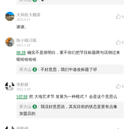
农舞台
大风歌大棚菜
鉢＆田島征三
0
2025.9.13
谢谢。
絵本と木の実の美術館
陈小喵汪呱
0
最後の教室
2025.1.18
06:38
确实不是很明白，要不你们把节目标题两句话倒过来
桑保久良太 LOST#6
呢哈哈哈哈
宋大山
:
不好意思，我们中途改标题了🤣
16 Ropes
张航硕
农具作为乐器
0
2025.1.18
1:07:59
把 大地艺术节 发展为一种模式？ 会是这个意思么
Kakula Kulukulu at Tsumari
宋大山
:
我没好意思说，其实目前的状态是更有点像
加盟店的
几米作品「Kiss & Goodbye」
草间弥生作品「花开妻有」
张航硕