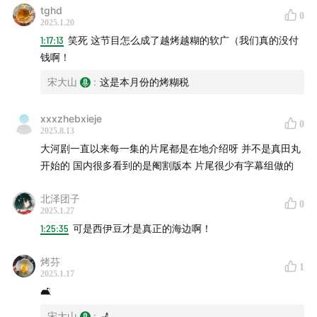
新泻县，十日町市，清津峡，威尔士兰蒂德诺，伊豆半
tghd
0
2025.1.20
岛，立川
1:17:13
笑死 这节目怎么成了越烤越糊的软广（我们真的没付
钱啊！
【提及艺术节】
宋大山
:
这是本月份的烤糊税
越后妻有大地艺术祭，濑户内海国际艺术祭，广东南海大
地艺术节，威尼斯双周，横滨三年展，泰国甲米双年展，
xxxzhebxieje
0
2025.8.13
山形国际纪录片电影节，夕张国际冒险电影节，
大河剧一直以来每一集的片尾都是在地介绍呀 并不是真田丸
Llandudno’s Arts Weekend
开始的 国内很多看到的是阉割版本 片尾很少有字幕组做的
【提及概念】
北泽团子
0
2025.1.27
淡丽辛口，里山
1:25:35
可是西伊豆才是真正的海边啊！
【艺术展品或展馆】
烤芬
1
2025.1.17
越后妻有里山现代美术馆（MonET）
🛋️
宋大山
:
💺