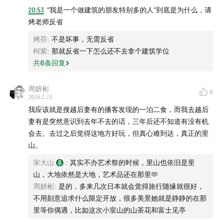
【时间轴】
20:53
“我是一个做建筑的朋友特别多的人”到底是为什么，请
烤老师反省
06:00
“那我来烤一烤你！！”
烤芬
:
不是坏事，无需反省
柯紫
:
那就反省一下怎么还不去拿个建筑学位
09:45
新泻初印象：越后妻有，淡丽辛口
共
6
条回复
14:24
“低估了咱越后国的国土面积”
周妍彬
0
2026.2.23
17:15
艺术节？开放世界RPG！
我应该就是搜越后妻有的播客发现的一泊二食，而我去越后
妻有是突然意识到去年不去的话，三年后还不知道有没有机
20:15
臭虫让艺术祭升华了？
会去。去过之后觉得这地方好玩，但真心难到达，真正的里
山。
30:02
“我去给你买几个橘子”
宋大山
:
其实不办艺术祭的时候，里山也依旧是里
34:59
“这就是农业！”
山，大地依然是大地，艺术品还在那里🫶
周妍彬
:
是的，多来几次日本就会觉得旅行随缘就很好，
43:46
约翰·卡朋特与《咒术回战》
不用刻意追求什么限定开放，很多美景她就是静静的在那
里等你偶遇，比如这次小室山的山茶花和富士见亭
49:30