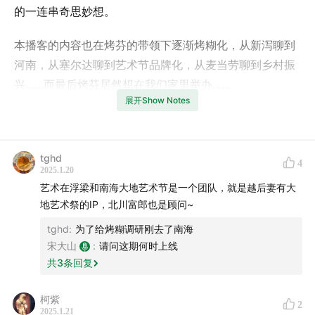
的一连串奇思妙想。
本播客的内容也在烤芬的带领下逐渐烤糊化，从新泻聊到
河南，从塞尔达聊到艺术节品牌化，从麦当劳聊到乡村振
兴……而最后烤芬居然想在我们家里举办……
展开Show Notes
【聊天的人】
烤芬 -
越烤越糊
主播。
tghd
4
2025.1.20
艺术在浮梁和南海大地艺术节是一个团队，就是越后妻有大
大山
- 在艺术祭中和烤芬盲选到同一款帽子。
地艺术祭的IP，北川富郎也是顾问~
Lingge
- 一个“很久都没有好好玩儿过了”的酒店小老板。
tghd
:
为了给烤糊调研刚去了南海
宋大山
:
请问这期何时上线
【LOGO设计】
共
3
条回复
阿琛
柯紫
2
2025.1.21