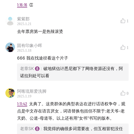
剧情简讯：
1:16:16
👏
本来经营婚礼的生意人道生因经济窘困而转行做殡葬人。
新入行的他虽然努力但是却处处碰壁，更有行内的老师付
紫紫郡
1
2025.1.21
文哥对他的不认可。道生在努力与文哥接触相处合作的过
去年票房第一是热辣滚烫
程中，也了解到文哥一家的家庭问题。在道生的努力下，
两人慢慢产生了信任，解开了对彼此的心结。
固有印象小晖
1
2025.1.18
666 我在找途径看这个片子
阿诺拉 Anora
老章SK
:
破地狱估计悉尼都下了网络资源还没有，阿
导演: 肖恩·贝克
诺拉到处可以看
编剧: 肖恩·贝克
主演: 麦琪·麦迪森 / 马克·埃德尔斯坦 / 尤拉·鲍里索夫 / 卡
阿喀琉斯爱洗脚
0
伦·卡拉古利安 / 瓦谢·托夫马西扬 / 更多...
2025.1.19
类型: 剧情 / 喜剧 / 爱情
1:11:42
太典了。这类群体的典型表达在进行话语权争夺，观
制片国家/地区: 美国
点是中文存在语言厌女，词语替换包括但不限于:老天爷-老
天奶、公道-母道等。以上还有用“女书”书写的版本。
语言: 英语 / 俄语 / 亚美尼亚语
上映日期: 2024-05-21(戛纳电影节) / 2024-10-18(美国)
老章SK
:
我觉得的确很多词需要改，但互相冒犯没任