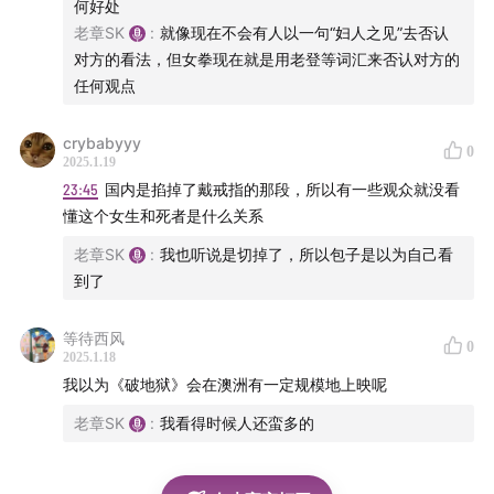
何好处
片长: 139分钟
老章SK
:
就像现在不会有人以一句“妇人之见”去否认
又名: 艾诺拉(台)
对方的看法，但女拳现在就是用老登等词汇来否认对方的
IMDb: tt28607951
任何观点
剧情简讯：
脱衣舞女安妮在工作时结识了来自俄罗斯的富家子弟艾
crybabyyy
0
文。在给艾文做伴游的过程中，安妮答应了艾文的求婚。
2025.1.19
23:45
国内是掐掉了戴戒指的那段，所以有一些观众就没看
在拉斯维加斯闪婚后，安妮自以为找到了跨越阶级的机
懂这个女生和死者是什么关系
会，可以成为富豪家庭的一员。但艾文的家庭对此强列反
对，派出在美国的手足对两人的关系强加干预，并亲身跨
老章SK
:
我也听说是切掉了，所以包子是以为自己看
到了
洋前来，拆散两人的婚姻。
等待西风
大话说电影的群，欢迎你的加入，请加包主播：
0
2025.1.18
bobby8816 并回答第一期节目讨论的影片名称。
我以为《破地狱》会在澳洲有一定规模地上映呢
老章SK
:
我看得时候人还蛮多的