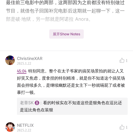
最佳前三电影中的两部，这两部因为之前都没有特别做过
节目，就借包子回国补完电影后这期就一起聊一下，这一
部是破·地狱，另一部就是阿诺拉 Anora。
展开Show Notes
破·地狱
导演: 陈茂贤
编剧: 陈茂贤 / 郑纬机
ChristineXAR
主演: 黄子华 / 许冠文 / 卫诗雅 / 朱栢康 / 周家怡 / 更多...
1
2025.1.22
类型: 剧情 / 家庭
45:04
特别同意。整个在太子爷家的搞笑场景拍的就让人又
制片国家/地区: 中国香港
好笑又焦虑，度拿捏的特别精准，就是你不知道这个搞笑场
语言: 粤语
面会持续多久，是继续幽默还是女主下一秒就嗝屁了或者被
暴打一顿。
上映日期: 2024-12-14(中国大陆) / 2024-11-09(中国香
港) / 2024-10-17(香港亚洲电影节)
老章SK
:
看的时候实在不知道这些是狠角色在逗比还
是逗比角色在装狠
片长: 126分钟
又名: 度脱之舞 / The Last Dance
NETFLIX
IMDb: tt31648020
1
2025.2.22