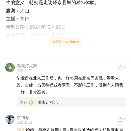
生的意义，特别是走访环京县城的独特体验。
嘉宾：
大山
主播：
羊行
录制日期：
2024年12月25日
发布日期：
2025年01月23日
展开Show Notes
00:00
探寻生活之美：
通过与朋友大山的对话，分享了在北京周边小县城的探索
经历，强调在忙碌的打工生活中寻找兴趣和体验生活的重
嘿嘿打大鹅
2
2025.5.17
要性。大山，一名85后北漂，通过走访北京周边县城，记
毕业留在北京工作后，也一样每周在北京周边玩，看看人、
录下见闻感受，展示了北京打工人如何在工作之余发现生
景、古建，当天往返或者两天，不影响工作，听到有人同我
活之美。
一样，非常高兴。
羊行
:
周末到河北
02:59
探索北京周边：
从呼和浩特启示到京津冀深度游对话中提及的主要内容是
东到海
1
一位在北京生活近20年的南方人，通过与他人分享的经
2025.11.22
历，激发了对北京周边地区进行探索的兴趣。起初，他因
51:16
哈哈，很喜欢这期主题~真是很通透的想法和很有趣的