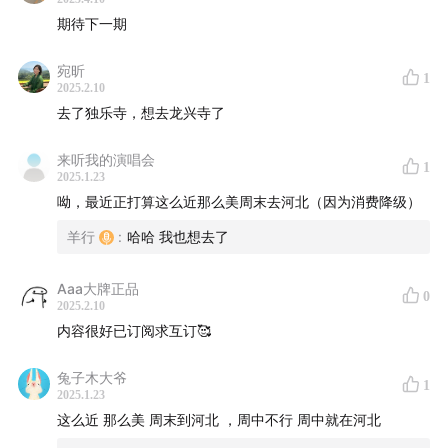
地的分界，以及这一区域作为农耕与游牧文化分界点的特
期待下一期
殊意义。这段旅程不仅让他对河北有了更深入的理解，也
反映了他对地理探索和文化发现的热情。
宛昕
1
2025.2.10
去了独乐寺，想去龙兴寺了
来听我的演唱会
1
2025.1.23
呦，最近正打算这么近那么美周末去河北（因为消费降级）
羊行
:
哈哈 我也想去了
Aaa大牌正品
0
2025.2.10
内容很好已订阅求互订🥰
兔子木大爷
1
2025.1.23
这么近 那么美 周末到河北 ，周中不行 周中就在河北