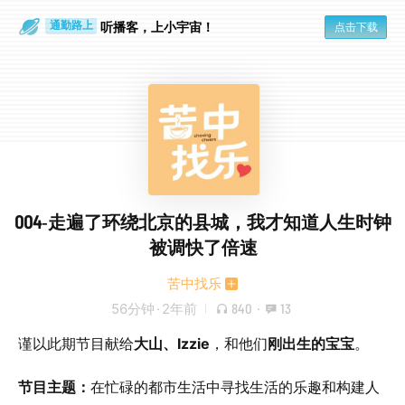
散步时
通勤路上
听播客，上小宇宙！
点击下载
004-走遍了环绕北京的县城，我才知道人生时钟
被调快了倍速
苦中找乐
56分钟
·
2年前
840
·
13
谨以此期节目献给
大山、Izzie
，和他们
刚出生的宝宝
。
节目主题：
在忙碌的都市生活中寻找生活的乐趣和构建人