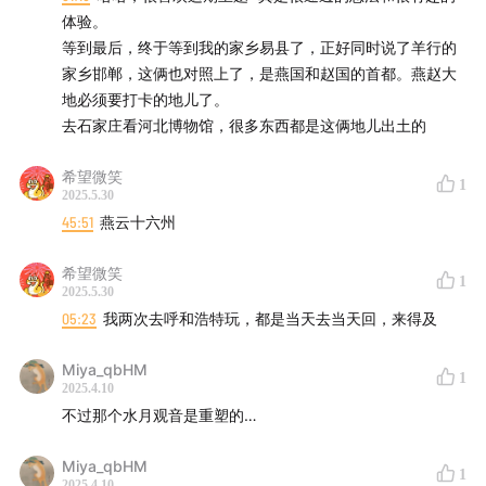
对呼和浩特的访问而意外发现其与北京的距离并不遥远，
体验。
等到最后，终于等到我的家乡易县了，正好同时说了羊行的
从而引发了对北京周边城市环境、风貌和风土人情的深度
家乡邯郸，这俩也对照上了，是燕国和赵国的首都。燕赵大
探索兴趣。通过一篇关于中国国家地理的文章，他意识到
地必须要打卡的地儿了。
自己对北方城市了解甚少，决定制定计划去探访北京周边
去石家庄看河北博物馆，很多东西都是这俩地儿出土的
的县城。河北出生、在北京工作的主播也表达了对周边河
北城市了解不多的遗憾，体现了双方对探索北京周边地区
希望微笑
1
2025.5.30
多样性的共同兴趣。
45:51
燕云十六州
05:30
探索河北：
希望微笑
1
从北京出发的地理与文化之旅对话中，嘉宾分享了他对河
2025.5.30
北地区地理地貌、人文特色的亲身探索经历。从北京出
05:23
我两次去呼和浩特玩，都是当天去当天回，来得及
发，他走访了河北的多个地级市，包括承德、张家口、保
Miya_qbHM
定等地，深刻体验了河北丰富的地理形态和历史文化。他
1
2025.4.10
特别强调了河北与北京的紧密联系，以及京津冀地区的地
不过那个水月观音是重塑的…
理特征，如燕山山脉和太行山山脉的环绕，形成了独特的
Miya_qbHM
地理环境。通过探索涿州和蓟县，他展现了北京平原与山
1
2025.4.10